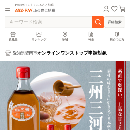
Pontaポイントでふるさと納税
詳細検索
返礼品
ランキング
地域
特集
初めての方
オンラインワンストップ申請対象
愛知県碧南市