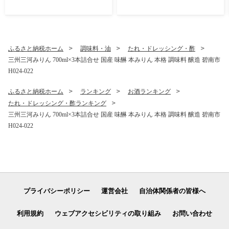
理 料亭 小伴天 国産 うなぎ
焙煎コーヒー15P 贈答 ギフ
鰻 ウナギ たれ ギフト 贈り物
ト お歳暮 お中元 プレゼント
ご褒美 簡単調理 冷蔵 蒲焼き
贈り物 アーモンド カシュー
うな重 ひつまぶし 人気 高リ
ナッツ マカダミアナッツ ド
ピート H007-103
リップコーヒー H059-125
ふるさと納税ホーム
調味料・油
たれ・ドレッシング・酢
三州三河みりん 700ml×3本詰合せ 国産 味醂 本みりん 本格 調味料 醸造 碧南市
H024-022
ふるさと納税ホーム
ランキング
お酒ランキング
たれ・ドレッシング・酢ランキング
三州三河みりん 700ml×3本詰合せ 国産 味醂 本みりん 本格 調味料 醸造 碧南市
H024-022
プライバシーポリシー
運営会社
自治体関係者の皆様へ
利用規約
ウェブアクセシビリティの取り組み
お問い合わせ