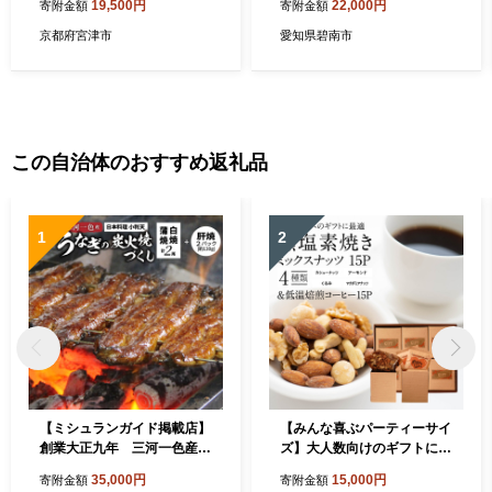
19,500円
22,000円
寄附金額
寄附金額
酢[№5716-0772]
調味料 醸造 碧南市 H024-02
1
京都府宮津市
愛知県碧南市
この自治体のおすすめ返礼品
1
2
【ミシュランガイド掲載店】
【みんな喜ぶパーティーサイ
創業大正九年 三河一色産鰻
ズ】大人数向けのギフトに最
の炭火焼づくし（蒲焼1尾、
適 無塩素焼き4種のミックス
35,000円
15,000円
寄附金額
寄附金額
白焼1尾、肝焼２ｐ） 日本料
ナッツ15P＆こだわりの低温