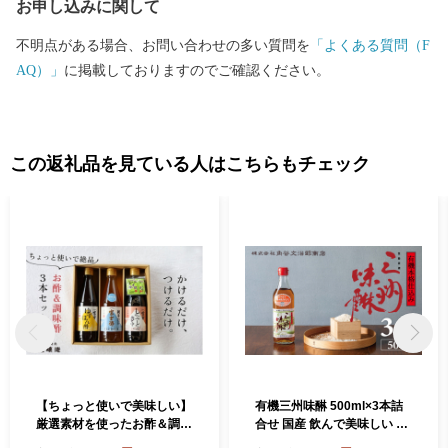
お申し込みに関して
不明点がある場合、お問い合わせの多い質問を
「よくある質問（F
AQ）」
に掲載しておりますのでご確認ください。
この返礼品を見ている人はこちらもチェック
【ちょっと使いで美味しい】
有機三州味醂 500ml×3本詰
厳選素材を使ったお酢＆調味
合せ 国産 飲んで美味しい 味
酢3本セット｜飯尾醸造 富士
醂 本みりん リキュール 本格