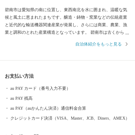
碧南市は愛知県の南に位置し、東西南北を水に囲まれ、温暖な気
候と風土に恵まれたまちです。醸造・鋳物・窯業などの伝統産業
と近代的な輸送機器関連産業が発展し、さらには商業、農業、漁
業と調和のとれた産業構造となっています。 碧南市は古くから
「醸造のまち」として栄え「日本最古の味淋」「白しょうゆ発祥
自治体紹介をもっと見る
の地」として有名です。そんな、醸造文化が生んだ特産品や、海
に面したまちならではの海産物、窯業の文化が生んだ工芸品など
をふるさと納税のお礼の品としてご用意し、全国の皆さんに碧南
市の魅力をお届けしています。 ふるさと納税でいただいたご縁を
お支払い方法
大切に、是非、碧南市にもお立ち寄りいただければと思います。
au PAY カード（番号入力不要）
au PAY 残高
au PAY（auかんたん決済）通信料金合算
クレジットカード決済（VISA、Master、JCB、Diners、AMEX）