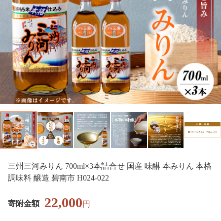
三州三河みりん 700ml×3本詰合せ 国産 味醂 本みりん 本格
調味料 醸造 碧南市 H024-022
22,000
寄附金額
円