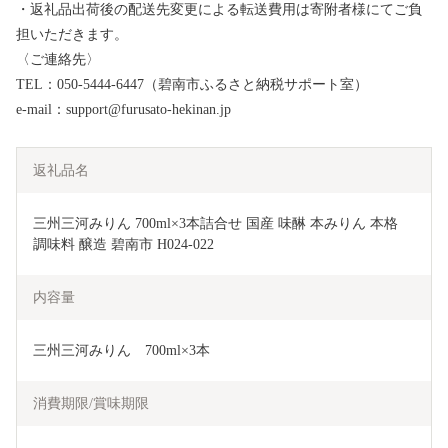
・返礼品出荷後の配送先変更による転送費用は寄附者様にてご負
担いただきます。
〈ご連絡先〉
TEL：050-5444-6447（碧南市ふるさと納税サポート室）
e-mail：support@furusato-hekinan.jp
返礼品名
三州三河みりん 700ml×3本詰合せ 国産 味醂 本みりん 本格 
調味料 醸造 碧南市 H024-022
内容量
三州三河みりん　700ml×3本
消費期限/賞味期限