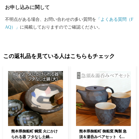
された食品加工品、工芸品及び農産品の中から、御船の素材にこ
お申し込みに関して
だわり、生産者の想いがこもった特産品を厳選し、認定しまし
た。
不明点がある場合、お問い合わせの多い質問を
「よくある質問（F
AQ）」
に掲載しておりますのでご確認ください。
この返礼品を見ている人はこちらもチェック
熊本県御船町 蜩窯 火にかけ
熊本県御船町 御船窯 陶製 急
られる器 フタなし土鍋
須＆湯呑みペアセット 《受