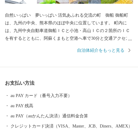
自然いっぱい 夢いっぱい 活気あふれる交流の町 御船 御船町
は、九州の中央、熊本県のほぼ中央に位置しています。 町内に
は、九州中央自動車道御船ＩＣと小池・高山ＩＣの２箇所のＩＣ
を有するとともに、阿蘇くまもと空港へ車で30分と交通アクセス
に優れた「ちょうどいい 田舎」です。 御船層群と呼ばれる白亜紀
自治体紹介をもっと見る
後期の地層があり、日本で初めて肉食恐竜の歯の化石が発見され
たことで、恐竜を町のシンボルにまちづくりを進めています。 西
日本最大規模の「御船町恐竜博物館」や、昭和中期頃まで「白壁
の町」と言われた町の当時の面影を残す貴重な建築物「街なかギ
お支払い方法
ャラリー」、阿蘇外輪山の裾野に広がる「吉無田高原」や毎分８t
もの湧水量を誇り “熊本名水100選”にも選ばれた「吉無田水源」な
au PAY カード（番号入力不要）
どを有し、歴史・文化と自然が融合した町です。 ■ 町特産品認定
au PAY 残高
商品「御船のいさぎ」 熊本県御船町の地域資源を活用し、生産者
の想いが込められた町特産品認定商品、「御船のいさぎ」。“いさ
au PAY（auかんたん決済）通信料金合算
ぎ”とは、「元気・たくさん・とても」を表す熊本弁。 御船町の風
クレジットカード決済（VISA、Master、JCB、Diners、AMEX）
土記には「素晴らしい」という意味も含んでいます。 町内で生産