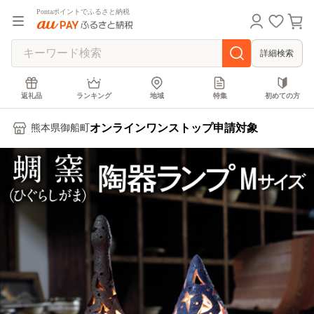
Pontaポイントでふるさと納税
詳細検索
返礼品
ランキング
地域
特集
初めての方
オンラインワンストップ申請対象
熊本県御船町