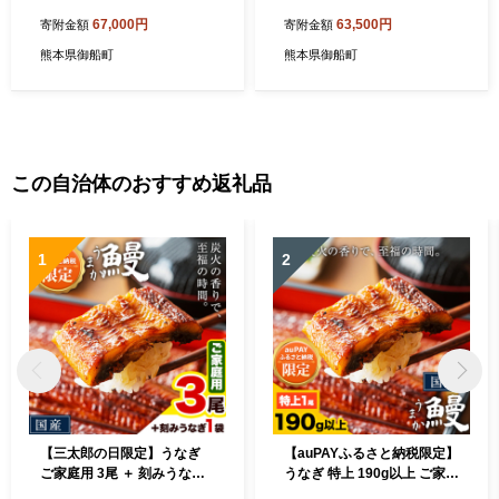
（大）3～4人前《受注制作
注制作につき最大4カ月以内
67,000円
63,500円
寄附金額
寄附金額
につき最大3カ月以内に出荷
に出荷予定》
予定》
熊本県御船町
熊本県御船町
この自治体のおすすめ返礼品
1
2
【三太郎の日限定】うなぎ
【auPAYふるさと納税限定】
ご家庭用 3尾 ＋ 刻みうなぎ1
うなぎ 特上 190g以上 ご家庭
袋 国産 鰻 丑の日 真空パック
用 国産 ランキング 獲得 鰻