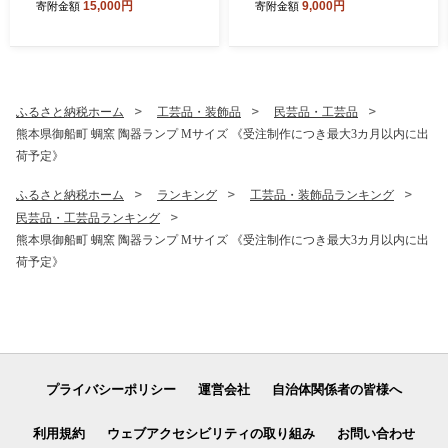
15,000円
9,000円
寄附金額
寄附金額
おすすめ うなぎの蒲焼 《3-7
丑の日 真空パック おすすめ
日以内に出荷予定(土日祝除
うなぎの蒲焼 《30日以内に
く)》 有頭 ふるさとのうぜい
出荷予定(土日祝除く)》 有頭
簡易包装 不揃い 規格外 ウナ
ふるさとのうぜい1尾 簡易包
ギ unagi 蒲焼 秋 旬 配送時期
装 不揃い 規格外 ウナギ una
冷凍
gi 蒲焼 秋 旬 配送時期 冷凍
ふるさと納税ホーム
工芸品・装飾品
民芸品・工芸品
熊本県御船町 蜩窯 陶器ランプ Mサイズ 《受注制作につき最大3カ月以内に出
荷予定》
ふるさと納税ホーム
ランキング
工芸品・装飾品ランキング
民芸品・工芸品ランキング
熊本県御船町 蜩窯 陶器ランプ Mサイズ 《受注制作につき最大3カ月以内に出
荷予定》
プライバシーポリシー
運営会社
自治体関係者の皆様へ
利用規約
ウェブアクセシビリティの取り組み
お問い合わせ