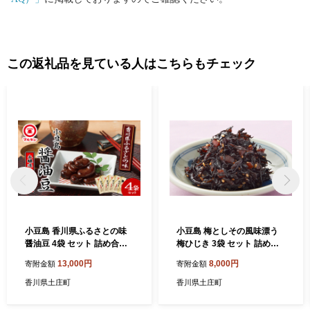
ま、ふるさと土庄町をなつかしく思う皆さまの応援をよろしくお
願いします。
この返礼品を見ている人はこちらもチェック
小豆島 香川県ふるさとの味
小豆島 梅としその風味漂う
醤油豆 4袋 セット 詰め合わ
梅ひじき 3袋 セット 詰め合
せ しょうゆ豆 空豆 ソラマメ
わせ 佃煮 ご飯のお供 ごはん
13,000円
8,000円
寄附金額
寄附金額
そら豆 惣菜 副菜 おつまみ つ
のお供 惣菜 副菜 おつまみ つ
まみ 食品 香川 香川県 土庄町
まみ つくだ煮 佃煮詰め合わ
香川県土庄町
香川県土庄町
せ ひじき お茶漬け 食品 香川
香川県 土庄町