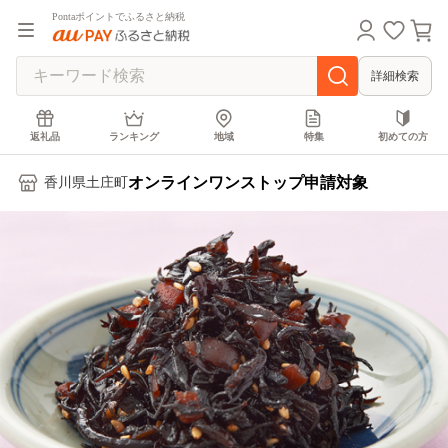
Pontaポイントでふるさと納税
詳細検索
返礼品
ランキング
地域
特集
初めての方
オンラインワンストップ申請対象
香川県土庄町