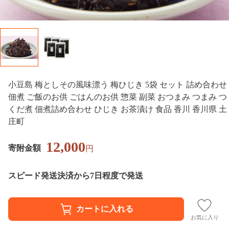
小豆島 梅としその風味漂う 梅ひじき 5袋 セット 詰め合わせ
佃煮 ご飯のお供 ごはんのお供 惣菜 副菜 おつまみ つまみ つ
くだ煮 佃煮詰め合わせ ひじき お茶漬け 食品 香川 香川県 土
庄町
12,000
寄附金額
円
スピード発送
決済から7日程度で発送
お気に入り