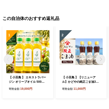
この自治体のおすすめ返礼品
1
2
【 小豆島 】 エキストラバー
【 小豆島 】【リニューア
ジン オリーブオイル 500ml
ル】かどやの純正ごま油300
3本 セット 詰め合わせ 食用
ｇ×3本セット 小豆島オリ
19,000円
11,000円
寄附金額
寄附金額
油 パスタ サラダ ドレッシン
ジナルラベル 食用油 調味料
グ 揚げ物 調味料 スペイン 土
庄町※お申込・生産状況によ
っては発送までお日にちをい
ただく場合がございますの