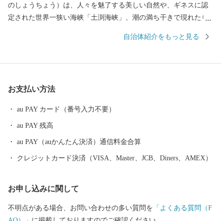
のしょうちょう）は、人々を魅了する美しい自然や、ギネスに認
定された世界一狭い海峡「土渕海峡」、潮の満ち干きで現れたり
消えたりする不思議な砂の道「エンジェルロード」、壺井栄の名
自治体紹介をもっと見る
作「二十四の瞳」の平和の群像などの観光スポットが数多くあ
り、ドラマや映画のロケ地にもなっています。 明治時代に日本
で唯一根付けに成功した「オリーブ」、江戸時代から受け継がれ
る「醤油」、日本の三大生産地にもなっている「そうめん」、日
お支払い方法
本一の生産量を誇る「ごま油」、小豆島産オリーブのしぼり果実
を配合した特別な餌“オリーブ飼料”で育てられた「小豆島オリー
au PAY カード（番号入力不要）
ブ牛」、全国発信を目指す小豆島のブランド鱧 「小豆島 島鱧（し
au PAY 残高
ょうどしま しまはも）」など、豊かな自然で育まれたおいしいも
のがいっぱい。 先人が築いた伝統的な行事や歴史的な景観を守
au PAY（auかんたん決済）通信料金合算
り、後世へと継承していくには、「ふるさとを大切にしたい」
クレジットカード決済（VISA、Master、JCB、Diners、AMEX）
「ふるさとの発展に貢献したい」という皆さまの貴重な応援が不
可欠です。皆さまからいただきましたご厚意は、土庄町が掲げる
お申し込みに関して
まちづくりのテーマの各事業に対する貴重な財源として活用させ
ていただきます。”生まれ育ったふるさと”のみならず”心のふるさ
不明点がある場合、お問い合わせの多い質問を
「よくある質問（F
と”や”第二のふるさと”など、土庄町を応援していただける皆さ
AQ）」
に掲載しておりますのでご確認ください。