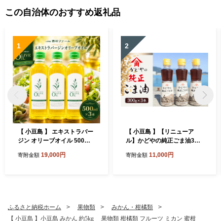
この自治体のおすすめ返礼品
1
2
【 小豆島 】 エキストラバー
【 小豆島 】【リニューア
ジン オリーブオイル 500ml
ル】かどやの純正ごま油300
3本 セット 詰め合わせ 食用
ｇ×3本セット 小豆島オリ
19,000円
11,000円
寄附金額
寄附金額
油 パスタ サラダ ドレッシン
ジナルラベル 食用油 調味料
グ 揚げ物 調味料 スペイン 土
庄町※お申込・生産状況によ
っては発送までお日にちをい
ただく場合がございますの
で、予めご了承ください。
ふるさと納税ホーム
果物類
みかん・柑橘類
【 小豆島 】小豆島 みかん 約5kg 果物類 柑橘類 フルーツ ミカン 蜜柑