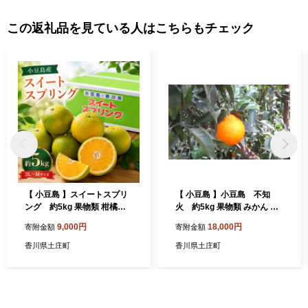
この返礼品を見ている人はこちらもチェック
【 小豆島 】スイートスプリ
【 小豆島 】小豆島 不知
ング 約5kg 果物類 柑橘類
火 約5kg 果物類 みかん 柑
フルーツ
橘類 フルーツ
9,000円
18,000円
寄附金額
寄附金額
香川県土庄町
香川県土庄町