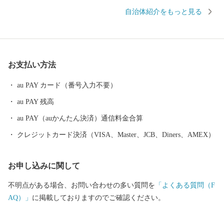
消えたりする不思議な砂の道「エンジェルロード」、壺井栄の名
自治体紹介をもっと見る
作「二十四の瞳」の平和の群像などの観光スポットが数多くあ
り、ドラマや映画のロケ地にもなっています。 明治時代に日本
で唯一根付けに成功した「オリーブ」、江戸時代から受け継がれ
る「醤油」、日本の三大生産地にもなっている「そうめん」、日
お支払い方法
本一の生産量を誇る「ごま油」、小豆島産オリーブのしぼり果実
を配合した特別な餌“オリーブ飼料”で育てられた「小豆島オリー
au PAY カード（番号入力不要）
ブ牛」、全国発信を目指す小豆島のブランド鱧 「小豆島 島鱧（し
au PAY 残高
ょうどしま しまはも）」など、豊かな自然で育まれたおいしいも
のがいっぱい。 先人が築いた伝統的な行事や歴史的な景観を守
au PAY（auかんたん決済）通信料金合算
り、後世へと継承していくには、「ふるさとを大切にしたい」
クレジットカード決済（VISA、Master、JCB、Diners、AMEX）
「ふるさとの発展に貢献したい」という皆さまの貴重な応援が不
可欠です。皆さまからいただきましたご厚意は、土庄町が掲げる
お申し込みに関して
まちづくりのテーマの各事業に対する貴重な財源として活用させ
ていただきます。”生まれ育ったふるさと”のみならず”心のふるさ
不明点がある場合、お問い合わせの多い質問を
「よくある質問（F
と”や”第二のふるさと”など、土庄町を応援していただける皆さ
AQ）」
に掲載しておりますのでご確認ください。
ま、ふるさと土庄町をなつかしく思う皆さまの応援をよろしくお
願いします。