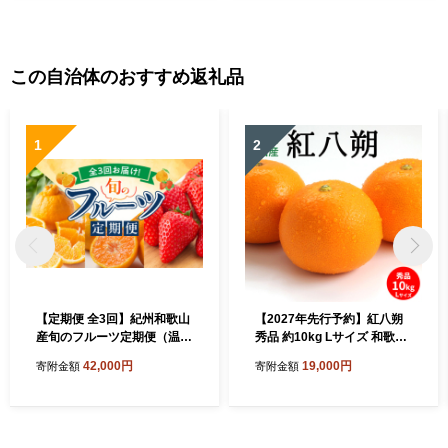
この自治体のおすすめ返礼品
1
2
【定期便 全3回】紀州和歌山
【2027年先行予約】紅八朔
産旬のフルーツ定期便（温州
秀品 約10kg Lサイズ 和歌山
みかん、いちご、紀州デコ）
県有田産_U6226n
42,000円
19,000円
寄附金額
寄附金額
_G60-T84