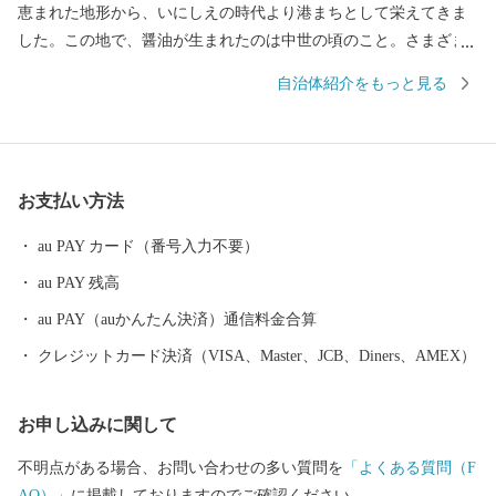
恵まれた地形から、いにしえの時代より港まちとして栄えてきま
した。この地で、醤油が生まれたのは中世の頃のこと。さまざま
な商業や文化がして賑わう町なかで、「金山寺味噌」製造の過程
自治体紹介をもっと見る
に注目した職人の創意から、和食の味の決め手である醤油づくり
が始まりました。醤油の醸造に関わった蔵や建物が残る町並みは
「重要伝統的建造物群保存地区」に選定され、２０１７年には醤
油醸造の歴史と伝統が息づく町として「日本遺産」に認定され,食
お支払い方法
が伝統として受け継がれている「美味しい日本遺産」ともいえる
町なかを歩いていると、今も昔も変わらない醤油づくりの香りを
au PAY カード（番号入力不要）
感じられます。
au PAY 残高
au PAY（auかんたん決済）通信料金合算
クレジットカード決済（VISA、Master、JCB、Diners、AMEX）
お申し込みに関して
不明点がある場合、お問い合わせの多い質問を
「よくある質問（F
AQ）」
に掲載しておりますのでご確認ください。