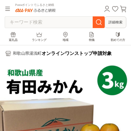
Pontaポイントでふるさと納税
詳細検索
返礼品
ランキング
地域
特集
初めての方
オンラインワンストップ申請対象
和歌山県湯浅町