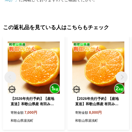
この返礼品を見ている人はこちらもチェック
【2026年先行予約】【産地
【2026年先行予約】【産地
直送】和歌山県産 有田みか
直送】和歌山県産 有田みか
ん 1kg サイズ混合_BL6167
ん 2kg サイズ混合_BL6168
7,000円
8,000円
寄附金額
寄附金額
和歌山県湯浅町
和歌山県湯浅町