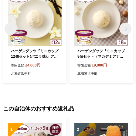
ハーゲンダッツ『ミニカップ
ハーゲンダッツ『ミニカップ
12個セット(バニラ味)』アイ
8個セット（マカデミアナッ
スクリーム アイス スイーツ
ツ味）』アイスクリーム ア
24,000円
19,000円
寄附金額
寄附金額
デザート_H0016-116
イス スイーツ デザート_H00
16-108
北海道浜中町
北海道浜中町
この自治体のおすすめ返礼品
1
2