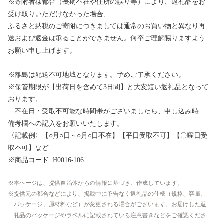
※寄附者様都合（長期不在や住所の誤り等）により、返礼品をお
受け取りいただけなかった場合、
ふるさと納税のご寄附につきましては通常のお買い物と異なり再
送および返金は承ることができません。何卒ご理解賜りますよう
お願い申し上げます。
※離島は配送不可地域となります。予めご了承ください。
※保管期限が【出荷日を含めて3日間】と大変短い返礼品となって
おります。
不在日・受取不可能な時間帯がございましたら、申し込み時、
備考欄への記入をお願いいたします。
〈記載例〉【○月○日～○月○日不在】【平日受取不可】【〇曜日受
取不可】など
※商品コード: H0016-106
本ページは、提供自治体からの情報に基づき、作成しています。
提供元の都合などにより、掲載中に予告なく返礼品の仕様（規格、容量、
パッケージ、原材料など）が変更される場合がございます。お届けした返
礼品のパッケージやラベルに記載されている注意書きなどをご確認くださ