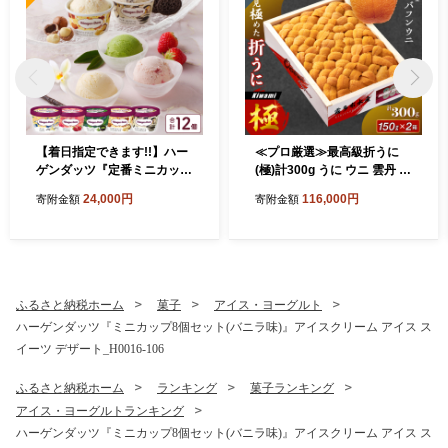
【着日指定できます!!】ハー
≪プロ厳選≫最高級折うに
ゲンダッツ『定番ミニカップ
(極)計300g うに ウニ 雲丹 折
12個セット』アイスクリー
うに 海鮮 海産物 北海道 浜中
24,000円
116,000円
寄附金額
寄附金額
ム アイス スイーツ デザート
町 ふるさと納税 人気_H001
_H0016-111
4-129
ふるさと納税ホーム
菓子
アイス・ヨーグルト
ハーゲンダッツ『ミニカップ8個セット(バニラ味)』アイスクリーム アイス ス
イーツ デザート_H0016-106
ふるさと納税ホーム
ランキング
菓子ランキング
アイス・ヨーグルトランキング
ハーゲンダッツ『ミニカップ8個セット(バニラ味)』アイスクリーム アイス ス