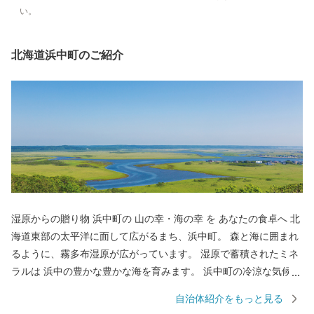
い。
北海道浜中町のご紹介
湿原からの贈り物 浜中町の 山の幸・海の幸 を あなたの食卓へ 北
海道東部の太平洋に面して広がるまち、浜中町。 森と海に囲まれ
るように、霧多布湿原が広がっています。 湿原で蓄積されたミネ
ラルは 浜中の豊かな豊かな海を育みます。 浜中町の冷涼な気候は
酪農に適しており、内陸に広がる丘陵性大地は「酪農王国はまな
自治体紹介をもっと見る
か」の名にふさわしい農村地帯が形成されています。 そんな「酪