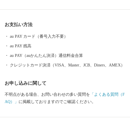
農王国はまなか」で作られる生乳は高品質であり、ハーゲンダッ
ツアイスクリームの原料乳として使用されています。また、この
高品質な生乳を使用して浜中町で作られたチーズは人気がありま
お支払い方法
す。 浜中町の漁業では昆布漁を中心とし、天然昆布は全国でも有
数の生産量を誇っております。 また、近年ではウニやカキなどの
au PAY カード（番号入力不要）
増養殖漁業を推進しており、浜中町の昆布を餌として生産される
au PAY 残高
養殖ウニは非常に高い評価を得ています。
au PAY（auかんたん決済）通信料金合算
クレジットカード決済（VISA、Master、JCB、Diners、AMEX）
お申し込みに関して
不明点がある場合、お問い合わせの多い質問を
「よくある質問（F
AQ）」
に掲載しておりますのでご確認ください。