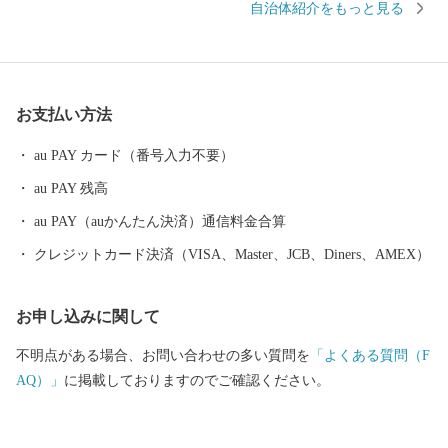
自治体紹介をもっと見る
かな明るい活力ある今日の町勢を築いてり、2020年に町制100周年
を迎えます。 山・川・海の豊かな自然に囲まれた環境と、総面
積６．５３㎢のコンパクトなまちの特性を生かし、皆が安心・安
全に暮らし、いきいきと仕事ができる生活環境を整備し、誰もが
お支払い方法
「訪れてみたい」、「住んでみたい」、「住み続けたい」と思え
るような日本一魅力のあるまち、生涯を通じて幸せを感じてもら
au PAY カード（番号入力不要）
える町を目指し、誠心誠意取り組んでまいります。
au PAY 残高
au PAY（auかんたん決済）通信料金合算
クレジットカード決済（VISA、Master、JCB、Diners、AMEX）
お申し込みに関して
不明点がある場合、お問い合わせの多い質問を
「よくある質問（F
AQ）」
に掲載しておりますのでご確認ください。