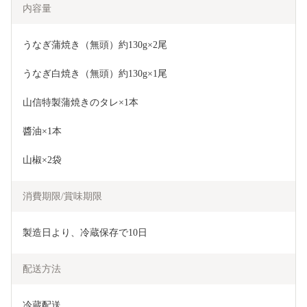
内容量
うなぎ蒲焼き（無頭）約130g×2尾
うなぎ白焼き（無頭）約130g×1尾
山信特製蒲焼きのタレ×1本
醬油×1本
山椒×2袋
消費期限/賞味期限
製造日より、冷蔵保存で10日
配送方法
冷蔵配送