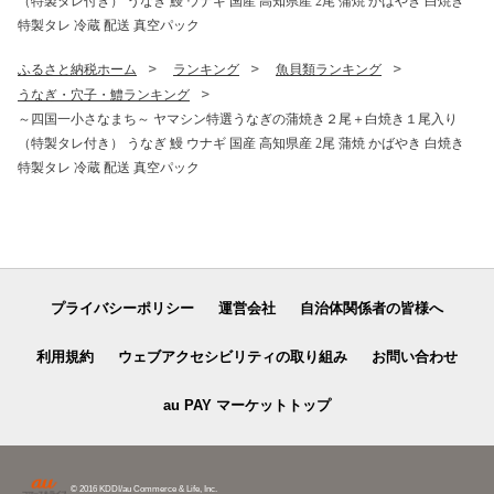
（特製タレ付き） うなぎ 鰻 ウナギ 国産 高知県産 2尾 蒲焼 かばやき 白焼き
ふるさと納税 ふるさとチョ
イス 15000円
特製タレ 冷蔵 配送 真空パック
ふるさと納税ホーム
ランキング
魚貝類ランキング
うなぎ・穴子・鱧ランキング
～四国一小さなまち～ ヤマシン特選うなぎの蒲焼き２尾＋白焼き１尾入り
（特製タレ付き） うなぎ 鰻 ウナギ 国産 高知県産 2尾 蒲焼 かばやき 白焼き
特製タレ 冷蔵 配送 真空パック
プライバシーポリシー
運営会社
自治体関係者の皆様へ
利用規約
ウェブアクセシビリティの取り組み
お問い合わせ
au PAY マーケットトップ
© 2016 KDDI/au Commerce & Life, Inc.