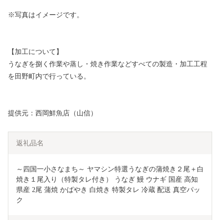
※写真はイメージです。
【加工について】
うなぎを捌く作業や蒸し・焼き作業などすべての製造・加工工程
を田野町内で行っている。
提供元：西岡鮮魚店（山信）
返礼品名
～四国一小さなまち～ ヤマシン特選うなぎの蒲焼き２尾＋白
焼き１尾入り（特製タレ付き） うなぎ 鰻 ウナギ 国産 高知
県産 2尾 蒲焼 かばやき 白焼き 特製タレ 冷蔵 配送 真空パッ
ク