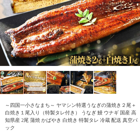
～四国一小さなまち～ ヤマシン特選うなぎの蒲焼き２尾＋
白焼き１尾入り（特製タレ付き） うなぎ 鰻 ウナギ 国産 高
知県産 2尾 蒲焼 かばやき 白焼き 特製タレ 冷蔵 配送 真空パ
ック