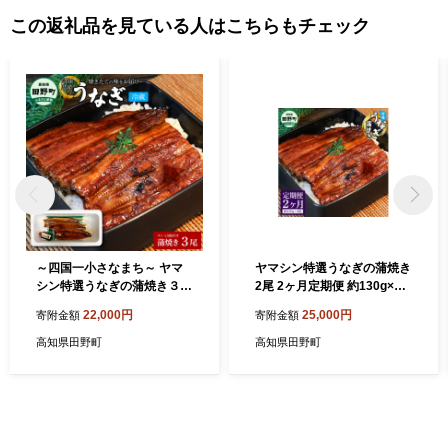
この返礼品を見ている人はこちらもチェック
～四国一小さなまち～ ヤマ
ヤマシン特選うなぎの蒲焼き
シン特選うなぎの蒲焼き３尾
2尾 2ヶ月定期便 約130g×2
（特製タレ付き） うなぎ 鰻
尾 タレ付き 山椒付き 鰻 ウナ
22,000円
25,000円
寄附金額
寄附金額
ウナギ 国産 高知県産 蒲焼 か
ギ 無頭 国産 蒲焼 かば焼き
ばやき 白焼き 特製タレ 冷蔵
かばやき 特製タレ おいしい
高知県田野町
高知県田野町
配送 真空パック
ふっくら お取り寄せ