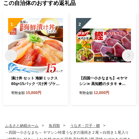
この自治体のおすすめ返礼品
1
2
漬け丼 セット 海鮮ミックス
【四国一小さなまち】≪ヤマ
80g×15パック づけ丼 ヅケ丼
シン≫ 高知鰹のタタキ ★訳
海鮮丼 海鮮丼の具 漬け丼の
あり★ ２ｋｇ 食べ比べセ
15,000円
12,000円
寄附金額
寄附金額
素 訳あり 規格外 マグロ 鮪
ット（タレ・おろし生姜・柚
まぐろ ブリ 鰤 ぶり カンパチ
塩付き）
かんぱち タイ 鯛 たい 真鯛
ハマチ はまち イカ いか サー
モン どんぶり おかず 惣菜 海
鮮 魚介類 新鮮 個包装 小分け
ふるさと納税ホーム
魚貝類
うなぎ・穴子・鱧
真空パック 海鮮丼セット 刺
～四国一小さなまち～ ヤマシン特選うなぎの蒲焼き２尾＋白焼き１尾入り
身 おすすめ 人気 ランキング