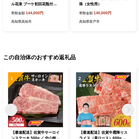
ル花束 ブーケ初回花瓶付
珠（女性用）
【株式会社tomoni】 [ATCG
144,000円
140,000円
寄附金額
寄附金額
019]
高知県高知市
高知県室戸市
この自治体のおすすめ返礼品
1
2
【最速配送】佐賀牛サーロイ
【最速配送】佐賀牛霜降りス
ンステーキ 500g ／ 中山牧場
ライス（肩ロース）600g ／