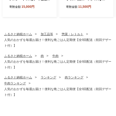
直送 牛肉 佐賀牛 霜降り サー
中山牧場 直送 牛肉 佐賀牛 霜
15,000円
11,500円
寄附金額
寄附金額
ロイン ロース ステーキ 厚切
降り 肩 ロース 薄切り スライ
り 焼肉 バーベキュー A4 A5
ス しゃぶしゃぶ すき焼き A4
a4 a5 黒毛和牛 佐賀県産和牛
A5 黒毛和牛 ブランド牛 肉
ブランド牛 肉 お肉 国産 佐賀
お肉 国産 佐賀県 玄海町 冷凍
県 玄海町 冷凍 人気 おすすめ
人気 おすすめ
ふるさと納税ホーム
加工品等
惣菜・レトルト
人気のおかずを毎週お届け！便利な晩ごはん定期便【全9回配送（初回デザー
ト付）】
ふるさと納税ホーム
肉
牛肉
人気のおかずを毎週お届け！便利な晩ごはん定期便【全9回配送（初回デザー
ト付）】
ふるさと納税ホーム
ランキング
肉ランキング
牛肉ランキング
人気のおかずを毎週お届け！便利な晩ごはん定期便【全9回配送（初回デザー
ト付）】