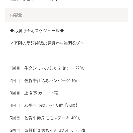
内容量
◆お届け予定スケジュール◆
＜寄附の受領確認の翌月から毎週発送＞
1回目　牛タンしゃぶしゃぶセット 220g
2回目　佐賀牛仕込みハンバーグ 4個
3回目　上場亭 カレー 4箱
4回目　和牛もつ鍋 3～4人前【塩味】
5回目　佐賀牛赤身モモステーキ 400g
6回目　製麺所直送ちゃんぽんセット 6食