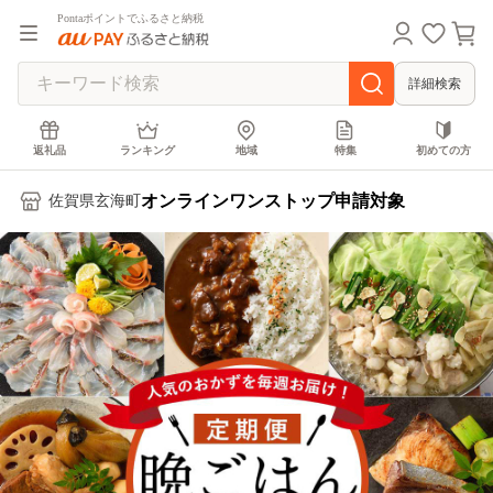
Pontaポイントでふるさと納税
詳細検索
返礼品
ランキング
地域
特集
初めての方
オンラインワンストップ申請対象
佐賀県玄海町