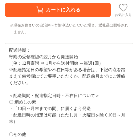
お気に入り
現在お住まいの自治体へ寄附申込いただいた場合、返礼品は贈答され
ません。
配送時期：
寄附の受領確認の翌月から発送開始
（例：12月寄附 ⇒ 1月から送付開始 ～毎週1回）
※配達指定日の希望や不在日等がある場合は、下記の点を踏
まえて備考欄にてご要望いただくか、配送前月までにご連絡
ください。
＜配送期間・配達指定日時・不在日について＞
〇 鯛めしの素
・「10日～月末までの間」に届くよう発送
・配達日時の指定は可能（ただし月・火曜日を除く10日～月
末）
〇その他