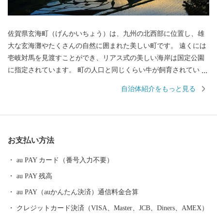
佐賀県玄海町（げんかいちょう）は、九州の北西部に位置し、雄
大な玄海灘やたくさんの自然に囲まれた美しい町です。 遠くには
壱岐対馬を見渡すことができ、リアス式の美しい海岸は国定公園
に指定されています。 町の人口と同じくらい牛が飼育されている
こともほかの市町にはない特徴となっております。 玄海町では一
自治体紹介をもっと見る
次産業が盛んで海の幸・山の幸が豊富な町でもあり、多くの食の
ブランドが生まれています。 全国で150以上もあるブランド牛の
中でもトップクラスの品質を誇る「佐賀牛」や、全国でも有数の
漁場「玄海灘」で獲れる真鯛・ブリ・イカ・フグ・アワビの海産
お支払い方法
物、肥沃な大地に実る「ハウスミカン」「さがほのか」をはじめ
とする農産物の数々は、ふるさと納税でも全国の皆様にご好評い
au PAY カード（番号入力不要）
ただいていております。 ふるさと納税を通じて玄海町を少しでも
au PAY 残高
感じていただけましたら幸いです。 皆様の「こころのふるさと」
となれるよう、まごころ込めた返礼品をお送りします。 ぜひ実際
au PAY（auかんたん決済）通信料金合算
に玄海町にも訪れてみてください！ お待ちしております。
クレジットカード決済（VISA、Master、JCB、Diners、AMEX）