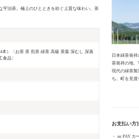
な宇治茶。極上のひとときを紡ぐ上質な味わい。茶
4本）〈お茶 茶 煎茶 緑茶 高級 茶葉 深むし 深蒸
日本緑茶発祥
工食品〉 
茶発祥の地、
現代の緑茶製
ち。町を見渡
の季節になる
んのお茶の産
る。」自分好
に入れるため
す。 “シン
お支払い方
原町ふるさと特産
ぬくもりのあ
au PAY