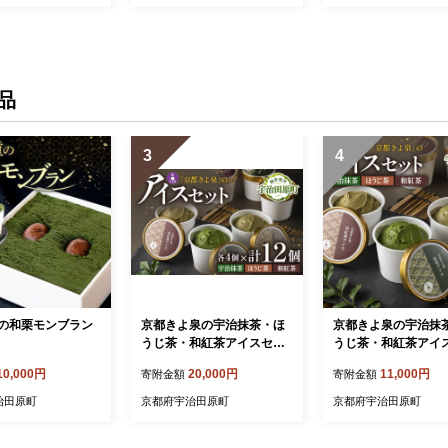
り
茶葉 国産 カテキン 
贈り物 福岡 八女 人
すめ 福岡県
品
3
4
の和栗モンブラン
京都きよ泉の宇治抹茶・ほ
京都きよ泉の宇治抹
うじ茶・和紅茶アイスセッ
うじ茶・和紅茶アイ
ト(12個入り) アイスクリー
ト(6個入り) アイス
10,000円
20,000円
11,000円
寄附金額
寄附金額
ム アイス 抹茶スイーツ ス
アイス 抹茶スイーツ
イーツ 宇治抹茶 抹茶 ほう
ツ 宇治抹茶 抹茶 ほ
治田原町
京都府宇治田原町
京都府宇治田原町
じ茶 和紅茶 セット デザー
和紅茶 セット デザー
ト 洋菓子 ギフト 詰合わせ
菓子 ギフト 詰合わせ