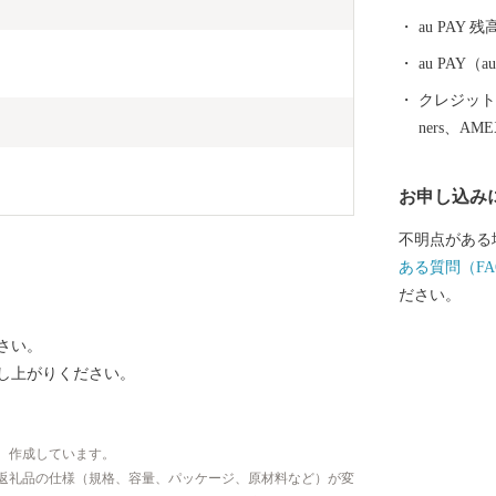
がハートなの
au PAY 残
くりをすすめ
かい空気感、
au PAY
ト）があふれ
クレジットカ
ート形の窓な
ners、AM
ご用意してい
さと特産品を
お申し込み
不明点がある
ある質問（FA
ださい。
さい。
し上がりください。
、作成しています。
返礼品の仕様（規格、容量、パッケージ、原材料など）が変