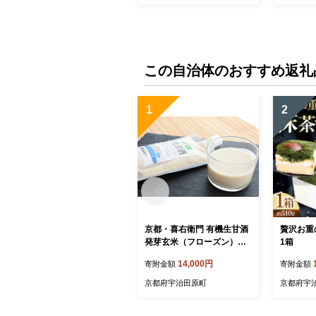
治抹茶入
この自治体のおすすめ返礼
1
2
京都・喜右衛門 有機生甘酒
贅沢お重
発芽玄米（フローズン）（3
1箱
70g×5）京都・喜右衛門
14,000円
寄附金額
寄附金額
〈あまざけ 甘酒 有機 オー
ガニック 麹 フローズン 玄
京都府宇治田原町
京都府宇
米 発芽玄米 飲む点滴 飲料
ドリンク 〉