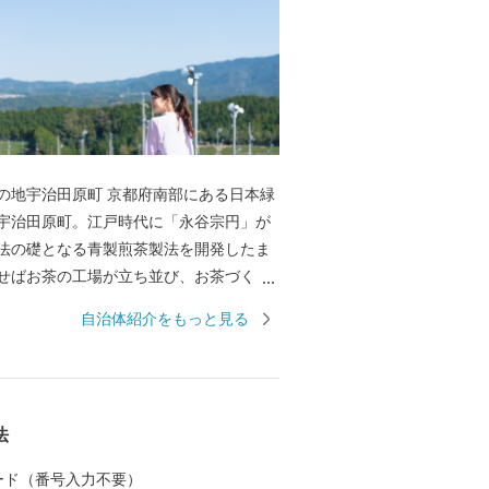
の地宇治田原町 京都府南部にある日本緑
宇治田原町。江戸時代に「永谷宗円」が
法の礎となる青製煎茶製法を開発したま
せばお茶の工場が立ち並び、お茶づくり
と、お茶の香りが漂います。「ほんまも
自治体紹介をもっと見る
地では、どんな種類のお茶も手に入
みのお茶や、お茶に由来する名産品を手
、多くのお茶好きが宇治田原町を訪れま
プルだけど奥深い”そんな日本緑茶を宇治田
法
品でお楽しみください。 心やすらぐ
る「ハートのまち」宇治田原町 町の形
 カード（番号入力不要）