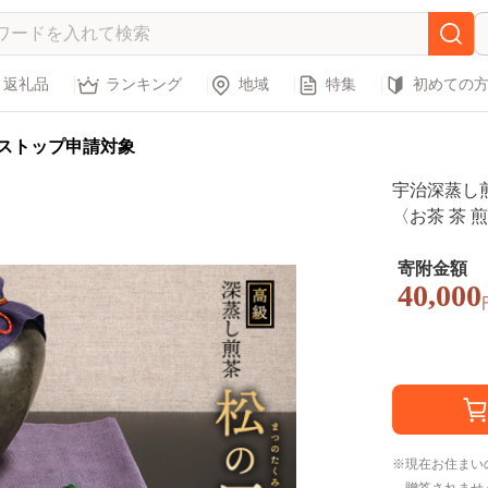
返礼品
ランキング
地域
特集
初めての
ストップ申請対象
宇治深蒸し煎
〈お茶 茶 
茶葉 宇治 
寄附金額
40,000
現在お住まい