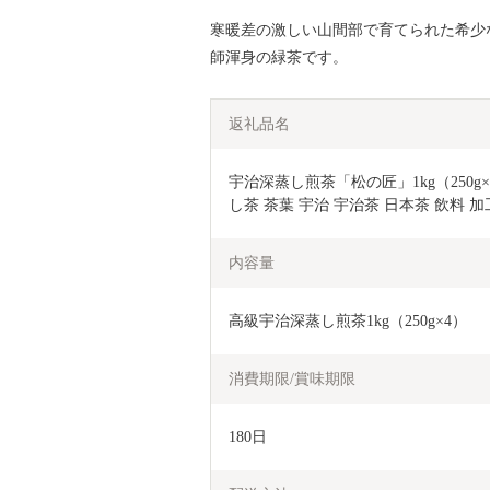
寒暖差の激しい山間部で育てられた希少
師渾身の緑茶です。
返礼品名
宇治深蒸し煎茶「松の匠」1kg（250g×
し茶 茶葉 宇治 宇治茶 日本茶 飲料 加
内容量
高級宇治深蒸し煎茶1kg（250g×4）
消費期限/賞味期限
180日