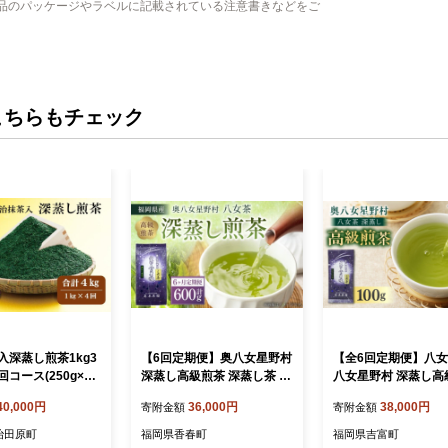
品のパッケージやラベルに記載されている注意書きなどをご
こちらもチェック
入深蒸し煎茶1kg3
【6回定期便】奥八女星野村
【全6回定期便】八女
コース(250g×4
深蒸し高級煎茶 深蒸し茶 約
八女星野村 深蒸し高
〈定期便 煎茶 お茶
100g×1袋×6回 計約600g 煎
(深蒸し茶) 100g×1
40,000円
36,000円
38,000円
寄附金額
寄附金額
深むし 深蒸し茶 茶
茶 お茶 緑茶 茶葉 深むし茶
町/株式会社ベネフィス
茶 抹茶 飲料 ブレ
八女茶 飲料
AF016] お茶 茶 深
治田原町
福岡県香春町
福岡県吉富町
食品〉 飲料類 宇
蒸し 緑茶 日本茶 高