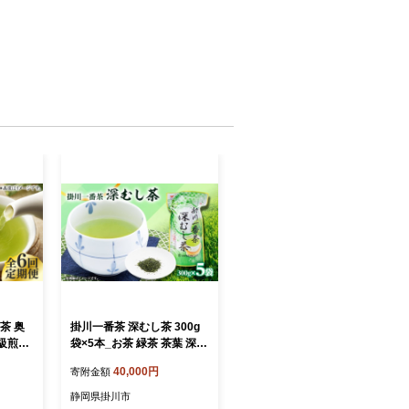
茶 奥
掛川一番茶 深むし茶 300g
級煎茶
袋×5本_お茶 緑茶 茶葉 深む
袋 吉富
し茶 掛川茶 一番茶 深蒸し
40,000円
寄附金額
 [BG
深蒸し茶 茶 日本茶 300g袋×
むし茶 深
5本 静岡県産 静岡県 掛川市
静岡県掛川市
級 煎茶
飲料 ギフト プレゼント 送