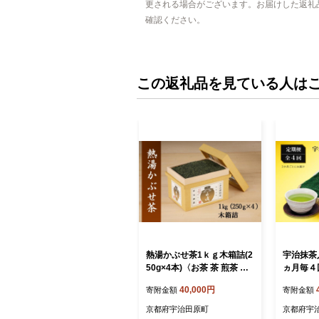
更される場合がございます。お届けした返礼
確認ください。
この返礼品を見ている人は
熱湯かぶせ茶1ｋｇ木箱詰(2
宇治抹茶
50g×4本)〈お茶 茶 煎茶 緑
ヵ月毎４回
茶 茶葉 深むし 深蒸し茶 熱
袋×４回)
40,000円
寄附金額
寄附金額
湯 かぶせ茶 宇治 飲料 加工
茶 緑茶 
食品 木箱〉
葉 宇治抹
京都府宇治田原町
京都府宇
ンド 加工