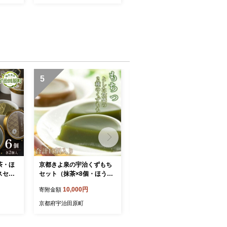
ギフト
料無料【1600952】
気 おす
5
6
茶・ほ
京都きよ泉の宇治くずもち
茶師十段が挽く抹茶飲み比
スセッ
セット（抹茶×8個・ほうじ
べ 3種セット〈 宇治抹茶 抹
クリーム
茶×7個） 抹茶スイーツ スイ
茶 お茶 茶 緑茶 薄茶 濃茶 茶
10,000円
30,000円
寄附金額
寄附金額
 スイー
ーツ スイーツセット お菓子
道 初心者 石臼挽き 飲料 〉
うじ茶
和菓子 宇治抹茶 抹茶 ほう
京都府宇治田原町
京都府宇治田原町
ト 洋
じ 石臼挽き 生菓子 抹茶葛
餅