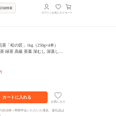
詳細検索
ログイン
お気に入り
カート
方
茶「松の匠」1kg（250g×4本）
煎茶 緑茶 高級 茶葉 深むし 深蒸し茶
宇治茶 日本茶 飲料 加工食品〉
円
お気に入り
の自治体へ寄附申込いただいた場合、返礼品は