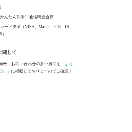
で“ハートのまち宇治田原”としてまちづ
高
ています。宇治田原町にはおおらかで暖
豊かな自然がもたらす小さな幸せ（ハー
（auかんたん決済）通信料金合算
ています。ハート形の展望台やお寺のハ
ード決済（VISA、Master、JCB、Di
どがあり、“ハートのふるさと特産品”も
EX）
ます。 “ハート”フルな宇治田原町ふる
お楽しみください。
に関して
場合、お問い合わせの多い質問を
「よく
Q）」
に掲載しておりますのでご確認く