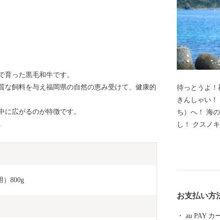
で育った黒毛和牛です。
質な飼料を与え福岡県の自然の恵み受けて、健康的
待っとうよ！
きんしゃい！ ようこそ!福岡県新宮町（しんぐうま
中に広がるのが特徴です。
ち）へ！ 海
。
し！ クスノキの原生林が自生する立花山や白砂青松の
新宮海岸、 
ど自然にも恵まれていま
茂」が多くの
れた自然と作
）800g
い”を揃えました。 じゅわ～と甘い高
お支払い方
ご「あまおう
ん」。 海岸
au PAY