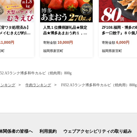
.【背ワタ処理済み】
人気１位獲得謝礼品★限定
ZF108.福岡・博多
メイむきえび約1.8
品★博多あまおう約１，０
多一口餃子』８０個
ック）
８０g（先行受付／２０２７
０個入×２Ｐ）
11,000円
10,000円
6,000円
寄附金額
寄附金額
年２月以降発送）.A1609
【あまおう】
宮町
福岡県新宮町
福岡県新宮町
052.A5ランク博多和牛カルビ（焼肉用）800g
ランキング
牛肉ランキング
F052.A5ランク博多和牛カルビ（焼肉用）800g
体関係者の皆様へ
利用規約
ウェブアクセシビリティの取り組み