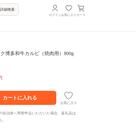
詳細検索
ログイン
お気に入り
カート
方
5ランク博多和牛カルビ（焼肉用）800g
円
お気に入り
の自治体へ寄附申込いただいた場合、返礼品は
ん。