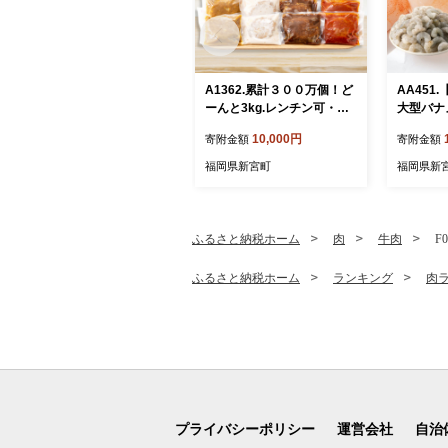
A1362.累計３００万個！ど
AA451
ーんと3kg.レンチン可・湯
大型バナ
煎可.ベストな４種ハンバー
kg（1パ
10,000円
寄附金額
寄附金額
グセット【150g×20個】
【訳あり】【北海道・沖
福岡県新宮町
福岡県新
縄・離島へ配送不可】
ふるさと納税ホーム
肉
牛肉
F
ふるさと納税ホーム
ランキング
肉
プライバシーポリシー
運営会社
自治