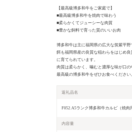
【最高級博多和牛をご家庭で】
■最高級博多和牛を焼肉で味わう
■柔らかくてジューシーな肉質
■豊かな飼料で育った質のいいお肉
博多和牛は主に福岡県の広大な筑紫平野
餌も福岡県産の良質な稲わらをはじめ良
に育てられています。
肉質は柔らかく、噛むと濃厚な味が口の
最高級の博多和牛をぜひお食べください
返礼品名
F052.A5ランク博多和牛カルビ（焼肉用
内容量