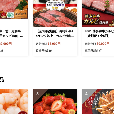
牛・前日光和牛
【全3回定期便】長崎和牛A
F061.博多和牛カル
用カルビ1kg）｜
4ランク以上 カルビ焼肉用
（定期便：全5回）
和牛 最高級 A5ラン
400g【G3-003】
62,000円
63,000円
60,000円
寄附金額
寄附金額
級 焼肉
木市
長崎県松浦市
福岡県新宮町
品
3
4