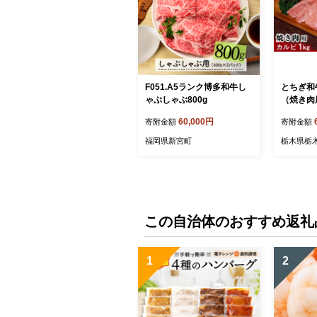
F051.A5ランク博多和牛し
とちぎ和
ゃぶしゃぶ800g
（焼き肉
肉 お肉 
60,000円
寄附金額
寄附金額
ク A5等
福岡県新宮町
栃木県栃
この自治体のおすすめ返礼
1
2