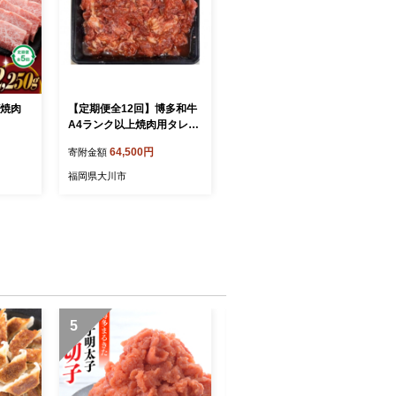
ビ焼肉
【定期便全12回】博多和牛
A4ランク以上焼肉用タレ漬
550g
64,500円
寄附金額
福岡県大川市
5
6