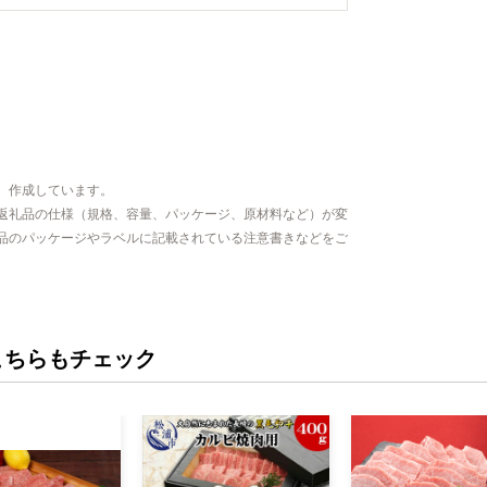
、作成しています。
返礼品の仕様（規格、容量、パッケージ、原材料など）が変
品のパッケージやラベルに記載されている注意書きなどをご
こちらもチェック