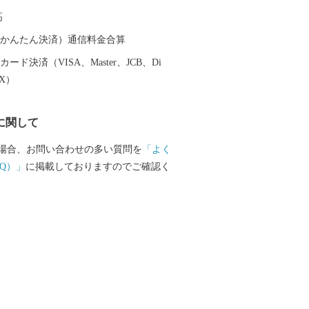
加減の「明太子」や「干物」。 福岡グル
高
宮町でしか味わえない自慢
ひお楽しみください！
（auかんたん決済）通信料金合算
ード決済（VISA、Master、JCB、Di
EX）
に関して
場合、お問い合わせの多い質問を
「よく
Q）」
に掲載しておりますのでご確認く