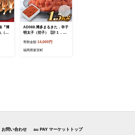
の味『博
AD088.博多まるきた．辛子
A1401.【常温で保管でき
入（４
明太子（切子）【計１．５
る！】つゆだく丼バラエテ
キロ】【辛子明太子】
ィーセット（4種類・計10
14,000円
10,000円
寄附金額
寄附金額
袋）
福岡県新宮町
福岡県新宮町
お問い合わせ
au PAY マーケットトップ