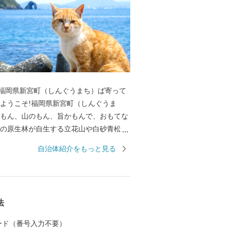
福岡県新宮町（しんぐうまち）ば寄って
のもん、山のもん、旨かもんで、おもてな
万葉集にも詠われた相島（あいのしま）な
自治体紹介をもっと見る
す。 最強の戦国武将「立花宗
メディアにも取り上げられています。 優
り手の愛情と技が育む新宮町の“美味し
級ブランドいち
法
」に、 皇室献上の歴史を持つ「立花みか
沿いにズラリと並ぶ水産加工所で仕上げら
 カード（番号入力不要）