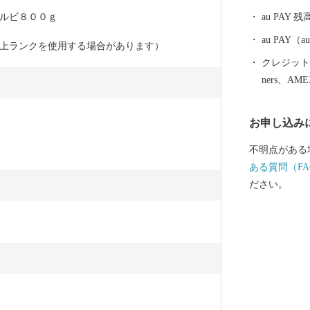
れた絶妙な塩
ルビ８００ｇ 
au PAY 残
メの代表格「もつ鍋」。 新
の特産品をぜ
au PAY
上ランクを使用する場合があります）
クレジットカ
ners、AM
お申し込み
不明点がある
ある質問（FA
ださい。