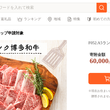
返礼品
ランキング
地域
特集
初めての
ップ申請対象
F052.A
寄附金額
60,000
現在お住まい
贈答されませ