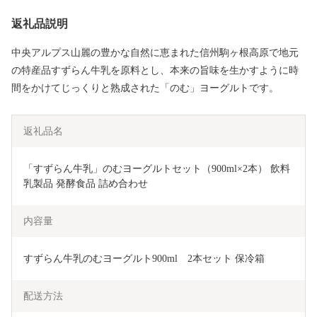
返礼品説明
中央アルプス山麗の豊かな自然に恵まれた信州駒ヶ根高原で地元
の特産品すずらん牛乳を原料とし、本来の旨味を生かすように時
間をかけてじっくりと熟成された「のむ」ヨーグルトです。
返礼品名
「すずらん牛乳」のむヨーグルトセット（900ml×2本） 飲料 
乳製品 発酵食品 詰め合わせ 
内容量
すずらん牛乳のむヨーグルト900ml　2本セット 保冷箱
配送方法