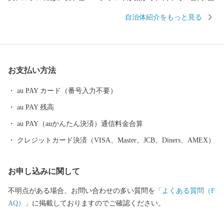
駅、標高2,612mの世界へ運んでくれます。また、駒ヶ根高原、早
自治体紹介をもっと見る
太郎温泉郷などがあり、全国各地から観光客が訪れる風光明媚な
観光都市です。 私たちは、市民一人ひとりがまちづくりの主役
として、この豊かな自然を守り育て、安全で快適な生活環境を育
み「ともに創ろう！笑顔あふれるまち駒ヶ根」を合言葉にまちづ
お支払い方法
くりを進めています。 アルプスの雄大な山々からの雪解け水、
昼夜の寒暖差が大きい内陸性の気候は、味・品質の良い農産物を
au PAY カード（番号入力不要）
育みます。まさに「宝」といえるこの恵まれた自然環境から生ま
au PAY 残高
れた特産品をご賞味ください。また、この機会にぜひ自然豊かな
信州駒ヶ根へ足をお運びください。
au PAY（auかんたん決済）通信料金合算
クレジットカード決済（VISA、Master、JCB、Diners、AMEX）
お申し込みに関して
不明点がある場合、お問い合わせの多い質問を
「よくある質問（F
AQ）」
に掲載しておりますのでご確認ください。