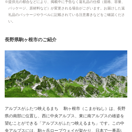
提供元の都合などにより、掲載中に予告なく返礼品の仕様（規格、容量、
パッケージ、原材料など）が変更される場合がございます。お届けした返
礼品のパッケージやラベルに記載されている注意書きなどをご確認くださ
い。
長野県駒ヶ根市のご紹介
アルプスがふたつ映えるまち 駒ヶ根市（こまがねし）は、長野
県の南部に位置し、西に中央アルプス、東に南アルプスの雄姿を
望むことができる「アルプスがふたつ映えるまち」です。この中
央アルプスには、駒ヶ岳ロープウェイが架かり、日本で一番高い