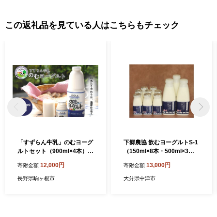
この返礼品を見ている人はこちらもチェック
「すずらん牛乳」のむヨーグ
下郷農協 飲むヨーグルトS-1
ルトセット（900ml×4本）
（150ml×8本・500ml×3本
飲料 乳製品
入り） | 飲むヨーグルト ヨー
12,000円
13,000円
寄附金額
寄附金額
グルト 乳酸菌 牛乳 生乳 乳製
品 乳飲料 飲料 腸活 発酵食品
長野県駒ヶ根市
大分県中津市
健康食品 大分県 中津市