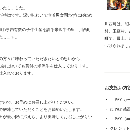
いたしました。
が特徴です。深い味わいで老若男女問わずにお勧め
川西町は、昭
五町)県内有数の子牛生産を誇る米沢牛の里、川西町
村、玉庭村、
たします。
町で、最上川
づけられまし
な丘陵地とに
の方々に味わっていただきたいとの思いから、
います。 川西町は、その豊かな自然を利用した農業が
進会においても賞付の米沢牛を仕入しております。
盛んで、県内
仕入れております。
知られていま
まれる地酒や
お支払い方
沢牛のおいし
ています。 『川西ダリヤ園』では、650品種100,000本
au PAY
すので、お早めにお召し上がりください。
のダリアを咲
au PAY 残
で解凍していただくことをお勧めいたします。
の時期まで開
出が最小限に抑えら、より美味しくお召し上がりい
は、ふるさと
au PAY
り、多くの来
クレジットカ