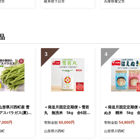
門市
岐阜県下呂市
兵庫県養父市
品 焼き肉用 ギフト 和牛
プレゼント 贈り物【1
39】
品
3
4
 山形県川西町産 雪
＜発送月固定定期便＞雪若
＜発送月固定定期便
アスパラガス(夏)
丸 無洗米 5kg 全6回
ぬき 精米 5kg 
揃い)M～2L 相
【4090390】
【4090388】
7,000円
60,000円
54,900円
寄附金額
寄附金額
【1764659】
西町
山形県川西町
山形県川西町