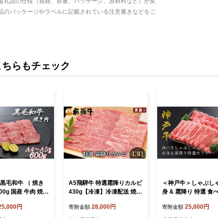
返礼品の仕様（規格、容量、パッケージ、原材料など）が変
品のパッケージやラベルに記載されている注意書きなどをご
こちらもチェック
黒毛和牛 （ 焼き
A5飛騨牛 特選霜降りカルビ
＜神戸牛＞しゃぶしゃ
00g 国産 牛肉 焼き
430g【冷凍】冷凍配送 焼肉
身 & 霜降り 特選 食
赤身 冷凍 お肉 肉 ブ
飛騨牛 下呂温泉 おすすめ
セット 500g_肉 お肉
25,000円
28,000円
25,000円
寄附金額
寄附金額
牛 霜降り カット
牛肉 肉 和牛 赤身 人気 ブラ
神戸ビーフ 但馬牛 
人気
ンド牛 肉ギフト 国産 贈答
黒毛和牛 ブランド牛