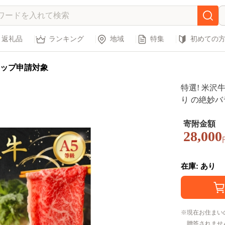
返礼品
ランキング
地域
特集
初めての
ップ申請対象
特選! 米沢牛 
り の絶妙バ
ンド牛 人気 
寄附金額
28,000
在庫: あり
現在お住まい
贈答されませ