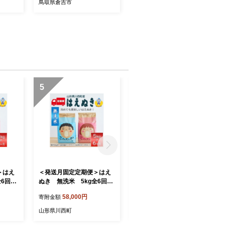
鳥取県倉吉市
3131
5
6
＞はえ
＜発送月固定定期便＞はえ
＜発送月固定定期便＞雪若
全6回
ぬき 無洗米 5kg全6回
丸 5kg全6回【4090389】
【4090387】
58,000円
56,000円
寄附金額
寄附金額
山形県川西町
山形県川西町