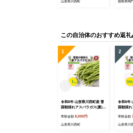
山形県川西町
徳島県鳴
この自治体のおすすめ返礼
1
2
令和8年 山形県川西町産 雪
令和8年
国朝採れアスパラガス(夏)訳
国朝採れ
あり(不揃い)M～2L 相当 1
訳あり(不
8,000円
寄附金額
寄附金額
kg【1764660】
当 500g
山形県川西町
山形県川