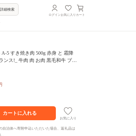
詳細検索
ログイン
お気に入り
カート
方
A-5 すき焼き肉 500g 赤身 と 霜降
ランス!_ 牛肉 肉 お肉 黒毛和牛 ブラ
美味しい 和牛 【1211428】
円
お気に入り
の自治体へ寄附申込いただいた場合、返礼品は
ん。