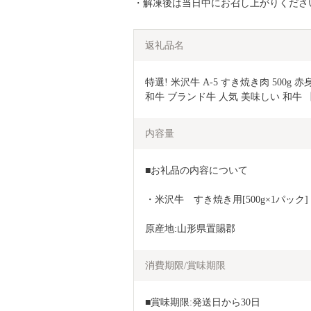
・解凍後は当日中にお召し上がりくださ
返礼品名
特選! 米沢牛 A-5 すき焼き肉 500g 
和牛 ブランド牛 人気 美味しい 和牛 【1
内容量
■お礼品の内容について
・米沢牛　すき焼き用[500g×1パック]
原産地:山形県置賜郡
消費期限/賞味期限
■賞味期限:発送日から30日