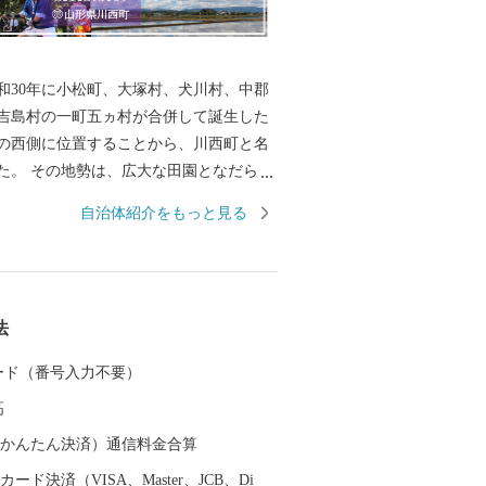
和30年に小松町、大塚村、犬川村、中郡
吉島村の一町五ヵ村が合併して誕生した
の西側に位置することから、川西町と名
た。 その地勢は、広大な田園となだらか
大きく二分され、豊かな自然に恵まれて
自治体紹介をもっと見る
では庄内平野に次ぐ「米どころ」として
す。 また、良質な米ときれいな水から生
歴史を持ち、先進の技術に支えられた米
法
さは、町内外から非常に高い評価を受け
 カード（番号入力不要）
かせ、毎年8月はじめから11月上旬の降霜
高
園しています。メキシコ原産のダリア
メキシコの太陽の輝きのように咲き誇
（auかんたん決済）通信料金合算
園者で賑わっています。
ード決済（VISA、Master、JCB、Di