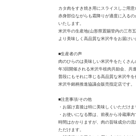
カタ肉をすき焼き用にスライスしご用意
赤身部位ながらも霜降りが適度に入るの
いたします。
米沢牛の生産地(山形県置賜管内の三市
より美味しく高品質な米沢牛をお届けい
■生産者の声
肉のひらのは美味しい米沢牛をたくさん
年3回開催される米沢牛枝肉共励会、共
普段にもそれに準じる高品質な米沢牛を
米沢牛銘柄推進協議会販売指定店です。
■注意事項/その他
・お届け直後は特に美味しくいただけま
・お使いになる際は、前夜から冷蔵庫内
時間はかかりますが、肉の旨味成分の流
ただけます。