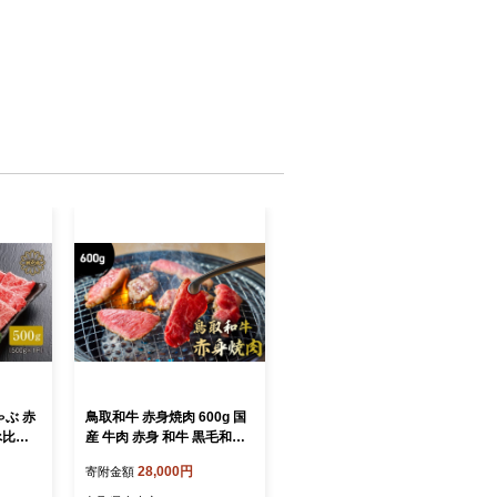
ぶ 赤
鳥取和牛 赤身焼肉 600g 国
べ比べ
産 牛肉 赤身 和牛 黒毛和牛
 牛肉
ブランド牛 焼肉 焼き肉 肉
28,000円
寄附金額
食べ比べ
鳥取県 倉吉市 KR1447
 ギフト