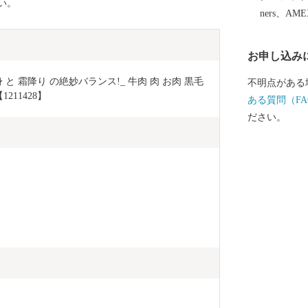
い。
ners、AM
お申し込み
赤身 と 霜降り の絶妙バランス!_ 牛肉 肉 お肉 黒毛
不明点がある
211428】
ある質問（FA
ださい。