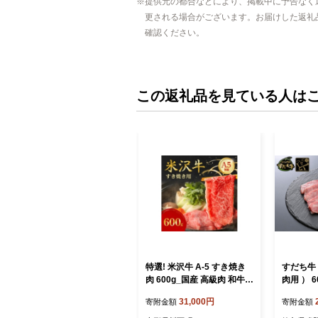
提供元の都合などにより、掲載中に予告なく
更される場合がございます。お届けした返礼
確認ください。
この返礼品を見ている人は
特選! 米沢牛 A-5 すき焼き
すだち牛 
肉 600g_国産 高級肉 和牛
肉用 ） 6
黒毛 美味しい 人気 おすす
肉 焼肉 
31,000円
寄附金額
寄附金額
め 送料無料 山形県【16605
ランド 和
61】
小分け 