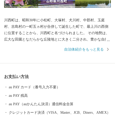
川西町は、昭和30年に小松町、大塚村、犬川村、中郡村、玉庭
村、吉島村の一町五ヵ村が合併して誕生した町で、最上川の西側
に位置することから、川西町と名づけられました。 その地勢は、
広大な田園となだらかな丘陵地とに大きく二分され、豊かな自然
に恵まれています。 川西町は、その豊かな自然を利用した農業が
自治体紹介をもっと見る
盛んで、県内では庄内平野に次ぐ「米どころ」として知られてい
ます。 また、良質な米ときれいな水から生まれる地酒や歴史を持
ち、先進の技術に支えられた米沢牛のおいしさは、町内外から非
常に高い評価を受けています。 『川西ダリヤ園』では、650品種1
お支払い方法
00,000本のダリアを咲かせ、毎年8月はじめから11月上旬の降霜の
時期まで開園しています。メキシコ原産のダリアは、ふるさとメ
au PAY カード（番号入力不要）
キシコの太陽の輝きのように咲き誇り、多くの来園者で賑わって
au PAY 残高
います。
au PAY（auかんたん決済）通信料金合算
クレジットカード決済（VISA、Master、JCB、Diners、AMEX）