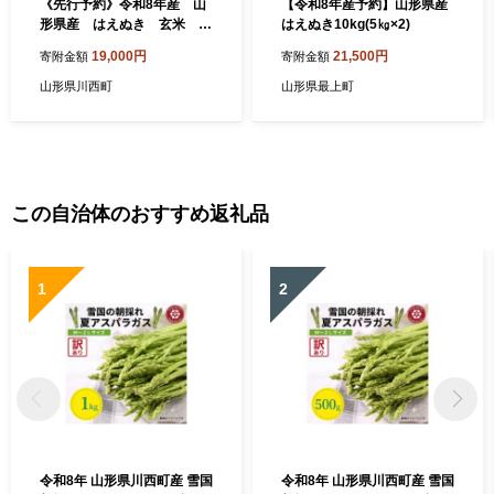
《先行予約》令和8年産 山
【令和8年産予約】山形県産
形県産 はえぬき 玄米 1
はえぬき10kg(5㎏×2)
0kg(5kg×2)【1208100】
19,000円
21,500円
寄附金額
寄附金額
山形県川西町
山形県最上町
この自治体のおすすめ返礼品
1
2
令和8年 山形県川西町産 雪国
令和8年 山形県川西町産 雪国