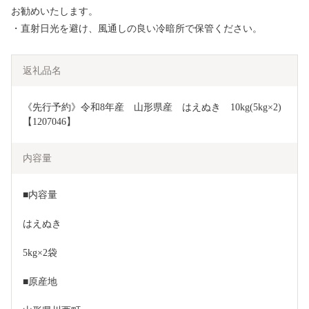
お勧めいたします。
・直射日光を避け、風通しの良い冷暗所で保管ください。
返礼品名
《先行予約》令和8年産　山形県産　はえぬき　10kg(5kg×2)
【1207046】
内容量
■内容量
はえぬき
5kg×2袋
■原産地