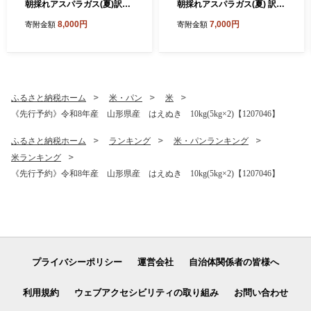
朝採れアスパラガス(夏)訳あ
朝採れアスパラガス(夏) 訳あ
り(不揃い)M～2L 相当 1kg
り(不揃い)M～2L 相当 500
8,000円
7,000円
寄附金額
寄附金額
【1764660】
g【1764659】
ふるさと納税ホーム
米・パン
米
《先行予約》令和8年産 山形県産 はえぬき 10kg(5kg×2)【1207046】
ふるさと納税ホーム
ランキング
米・パンランキング
米ランキング
《先行予約》令和8年産 山形県産 はえぬき 10kg(5kg×2)【1207046】
プライバシーポリシー
運営会社
自治体関係者の皆様へ
利用規約
ウェブアクセシビリティの取り組み
お問い合わせ