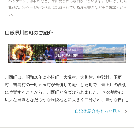
パッケージ、原材料など）が変更される場合がございます。お届けした返
礼品のパッケージやラベルに記載されている注意書きなどをご確認くださ
い。
山形県川西町のご紹介
川西町は、昭和30年に小松町、大塚村、犬川村、中郡村、玉庭
村、吉島村の一町五ヵ村が合併して誕生した町で、最上川の西側
に位置することから、川西町と名づけられました。 その地勢は、
広大な田園となだらかな丘陵地とに大きく二分され、豊かな自然
に恵まれています。 川西町は、その豊かな自然を利用した農業が
自治体紹介をもっと見る
盛んで、県内では庄内平野に次ぐ「米どころ」として知られてい
ます。 また、良質な米ときれいな水から生まれる地酒や歴史を持
ち、先進の技術に支えられた米沢牛のおいしさは、町内外から非