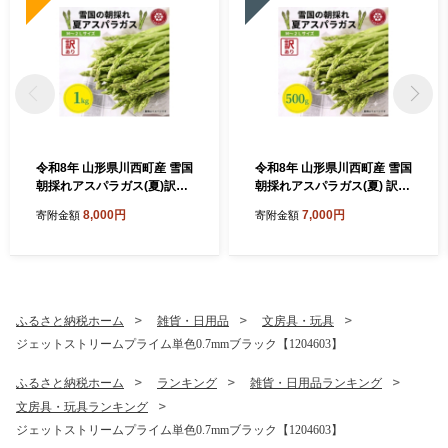
令和8年 山形県川西町産 雪国
令和8年 山形県川西町産 雪国
朝採れアスパラガス(夏)訳あ
朝採れアスパラガス(夏) 訳あ
り(不揃い)M～2L 相当 1kg
り(不揃い)M～2L 相当 500
8,000円
7,000円
寄附金額
寄附金額
【1764660】
g【1764659】
ふるさと納税ホーム
雑貨・日用品
文房具・玩具
ジェットストリームプライム単色0.7mmブラック【1204603】
ふるさと納税ホーム
ランキング
雑貨・日用品ランキング
文房具・玩具ランキング
ジェットストリームプライム単色0.7mmブラック【1204603】