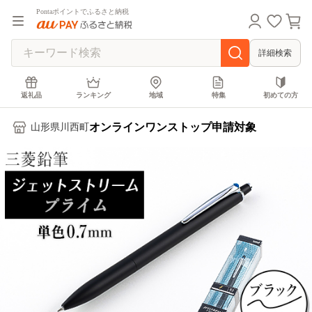
Pontaポイントでふるさと納税
詳細検索
返礼品
ランキング
地域
特集
初めての方
オンラインワンストップ申請対象
山形県川西町