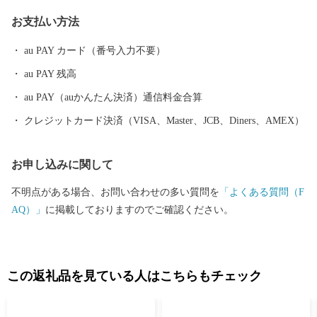
常に高い評価を受けています。 『川西ダリヤ園』では、650品種1
お支払い方法
00,000本のダリアを咲かせ、毎年8月はじめから11月上旬の降霜の
時期まで開園しています。メキシコ原産のダリアは、ふるさとメ
au PAY カード（番号入力不要）
キシコの太陽の輝きのように咲き誇り、多くの来園者で賑わって
au PAY 残高
います。
au PAY（auかんたん決済）通信料金合算
クレジットカード決済（VISA、Master、JCB、Diners、AMEX）
お申し込みに関して
不明点がある場合、お問い合わせの多い質問を
「よくある質問（F
AQ）」
に掲載しておりますのでご確認ください。
この返礼品を見ている人はこちらもチェック