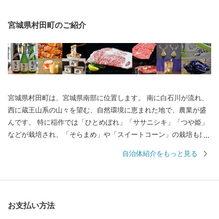
宮城県村田町のご紹介
宮城県村田町は、宮城県南部に位置します。 南に白石川が流れ、
西に蔵王山系の山々を望む、自然環境に恵まれた地で、農業が盛
んです。 特に稲作では「ひとめぼれ」「ササニシキ」「つや姫」
などが栽培され、「そらまめ」や「スイートコーン」の栽培も盛
んです。 また、畜産では優良な仙台牛や仙台黒毛和牛を肥育して
自治体紹介をもっと見る
います。 町中心部に東北自動車道「村田IC」を有し、宮城県で唯
一、国の重要伝統的建造物群保存地区に選定された商家町には、
江戸後期からの土蔵群が現存し歴史的資源にも恵まれています。
お支払い方法