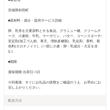
宮城県村田町
■原材料・成分・提供サービス詳細
卵、乳等を主要原料とする食品、グラニュー糖、クリームチ
ーズ、小麦粉、牛乳、マーガリン、バター、コーンスターチ/
安定剤(加工でん粉、寒天、増粘多糖類)、乳化剤、香料、着
色料(カロチノイド)、(一部に小麦・卵・乳成分・大豆を含
む)
■期限
賞味期限:出荷日+5日
※到着後、すぐにお礼品の状態をご確認のうえ、お早めにお
召し上がりください。
配送方法