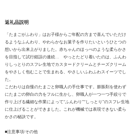
返礼品説明
「たまごがふわり」はお子様からご年配の方まで喜んでいただけ
るようなふんわり、やわらかなお菓子を作りたいというひとつの
想いから出来上がりました。赤ちゃんのほっぺのような柔らかさ
を目指して試行錯誤の連続… やっとたどり着いたのは、ふんわ
りしっとりのスフレ生地でカスタードクリームとチーズクリーム
をやさしく包むことで生まれる、やさしいふわふわスイーツでし
た。
こだわりは自慢のたまごと卵職人の手仕事です。膨脹剤を使わず
にたまごの卵白の力をフルに生かし、卵職人が一つ一つ手絞りで
作り上げる繊細な作業によって“ふんわり”“しっとり”のスフレ生地
に仕上げることができました。これが機械では表現できない柔ら
かさの秘訣です。
■注意事項/その他