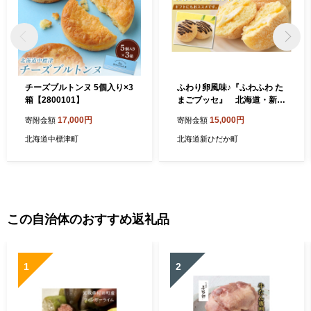
チーズブルトンヌ 5個入り×3
ふわり卵風味♪『ふわふわ た
箱【2800101】
まごブッセ』 北海道・新ひ
だか町のオリジナルスイーツ
17,000円
15,000円
寄附金額
寄附金額
北海道中標津町
北海道新ひだか町
この自治体のおすすめ返礼品
1
2