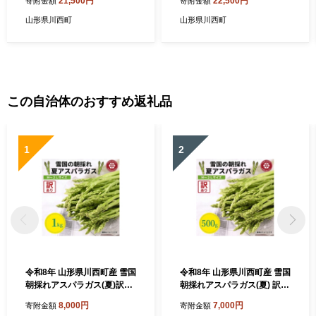
21,500円
22,500円
寄附金額
寄附金額
山形県川西町
山形県川西町
この自治体のおすすめ返礼品
1
2
令和8年 山形県川西町産 雪国
令和8年 山形県川西町産 雪国
朝採れアスパラガス(夏)訳あ
朝採れアスパラガス(夏) 訳あ
り(不揃い)M～2L 相当 1kg
り(不揃い)M～2L 相当 500
8,000円
7,000円
寄附金額
寄附金額
【1764660】
g【1764659】