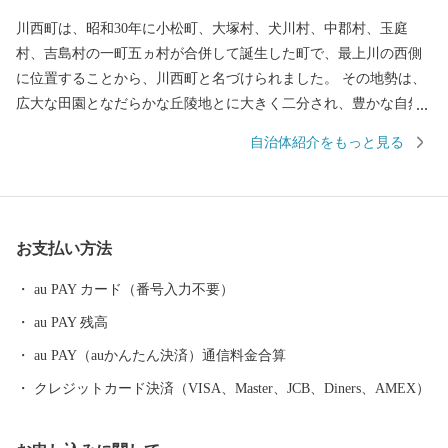
川西町は、昭和30年に小松町、大塚村、犬川村、中郡村、玉庭
村、吉島村の一町五ヵ村が合併して誕生した町で、最上川の西側
に位置することから、川西町と名づけられました。 その地勢は、
広大な田園となだらかな丘陵地とに大きく二分され、豊かな自然
に恵まれています。 川西町は、その豊かな自然を利用した農業が
自治体紹介をもっと見る
盛んで、県内では庄内平野に次ぐ「米どころ」として知られてい
ます。 また、良質な米ときれいな水から生まれる地酒や歴史を持
ち、先進の技術に支えられた米沢牛のおいしさは、町内外から非
常に高い評価を受けています。 『川西ダリヤ園』では、650品種1
お支払い方法
00,000本のダリアを咲かせ、毎年8月はじめから11月上旬の降霜の
時期まで開園しています。メキシコ原産のダリアは、ふるさとメ
au PAY カード（番号入力不要）
キシコの太陽の輝きのように咲き誇り、多くの来園者で賑わって
au PAY 残高
います。
au PAY（auかんたん決済）通信料金合算
クレジットカード決済（VISA、Master、JCB、Diners、AMEX）