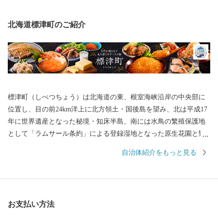
北海道標津町のご紹介
標津町（しべつちょう）は北海道の東、根室海峡沿岸の中央部に
位置し、目の前24km洋上に北方領土・国後島を望み、北は平成17
年に世界遺産となった秘境・知床半島、南には水鳥の繁殖保護地
として「ラムサール条約」による登録湿地となった原生花園と野
鳥の宝庫・野付半島に囲まれ、知床連山の裾野に広がる平野部に
自治体紹介をもっと見る
は大酪農郷が形成されるなど、風光明媚な地です。町の面積は62
4.69平方キロメートル、地形は釧路湿原から広がる根釧原野の終
着地としての平野と知床連山の基部となる山並みなど海、山、
川、平野の多様な地勢を有し、北海道らしい雄大で豊かな自然環
お支払い方法
境のもと、国内屈指の漁獲を誇る秋鮭や天然ホタテ貝を主力とす