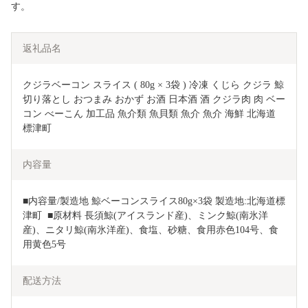
す。
返礼品名
クジラベーコン スライス ( 80g × 3袋 ) 冷凍 くじら クジラ 鯨 
切り落とし おつまみ おかず お酒 日本酒 酒 クジラ肉 肉 ベー
コン べーこん 加工品 魚介類 魚貝類 魚介 魚介 海鮮 北海道 
標津町
内容量
■内容量/製造地 鯨ベーコンスライス80g×3袋 製造地:北海道標
津町  ■原材料 長須鯨(アイスランド産)、ミンク鯨(南氷洋
産)、ニタリ鯨(南氷洋産)、食塩、砂糖、食用赤色104号、食
用黄色5号
配送方法