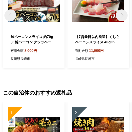
鯨ベーコンスライス 約70g
【7営業日以内発送】くじら
／ 鯨ベーコン クジラベーコ
ベーコンスライス 40g×5個
ン くじらベーコン 鯨肉 クジ
セット ／ 鯨 クジラ おつまみ
8,000円
11,000円
寄附金額
寄附金額
ラ肉 くじら肉 鯨 クジラ くじ
おかず 長崎
ら おつまみ 酒の肴 冷凍
長崎県長崎市
長崎県長崎市
この自治体のおすすめ返礼品
1
2