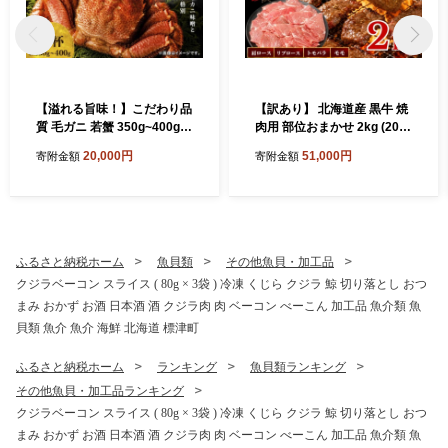
【溢れる旨味！】こだわり品
【訳あり】 北海道産 黒牛 焼
質 毛ガニ 若蟹 350g~400g 3
肉用 部位おまかせ 2kg (200
杯 わけあり 国産 北海道 羅臼
g×10パック) 小分けパック
20,000円
51,000円
寄附金額
寄附金額
産 蟹 かに カニ 毛がに 毛蟹
冷凍 アンガス牛
冷凍毛ガニ 冷凍かに 冷凍カ
ニ 訳ありカニ 訳アリ 訳アリ
毛ガニ 訳あり毛ガニ 人気 ラ
ンキング おすすめ ごほうび
贅沢 毛ガニ冷凍 蟹脚 蟹あし
ふるさと納税ホーム
魚貝類
その他魚貝・加工品
カニ脚 かに北海道 北海道産
クジラベーコン スライス ( 80g × 3袋 ) 冷凍 くじら クジラ 鯨 切り落とし おつ
魚貝類 魚介類 海鮮 魚介 魚貝
まみ おかず お酒 日本酒 酒 クジラ肉 肉 ベーコン べーこん 加工品 魚介類 魚
お盆 お祝い プレゼント 北海
道 標津町
貝類 魚介 魚介 海鮮 北海道 標津町
ふるさと納税ホーム
ランキング
魚貝類ランキング
その他魚貝・加工品ランキング
クジラベーコン スライス ( 80g × 3袋 ) 冷凍 くじら クジラ 鯨 切り落とし おつ
まみ おかず お酒 日本酒 酒 クジラ肉 肉 ベーコン べーこん 加工品 魚介類 魚