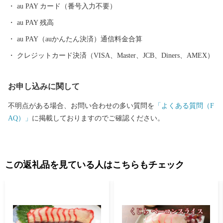
る漁業、これを加工原料としたいくら、鮭加工、ホタテ製品など
au PAY カード（番号入力不要）
を製造出荷する水産加工業による水産業と、広大な牧草地で約2万
au PAY 残高
頭の乳牛により牛乳を出荷する酪農業を基幹産業とする「生産の
まち」です。
au PAY（auかんたん決済）通信料金合算
クレジットカード決済（VISA、Master、JCB、Diners、AMEX）
お申し込みに関して
不明点がある場合、お問い合わせの多い質問を
「よくある質問（F
AQ）」
に掲載しておりますのでご確認ください。
この返礼品を見ている人はこちらもチェック