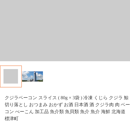
クジラベーコン スライス ( 80g × 3袋 ) 冷凍 くじら クジラ 鯨
切り落とし おつまみ おかず お酒 日本酒 酒 クジラ肉 肉 ベー
コン べーこん 加工品 魚介類 魚貝類 魚介 魚介 海鮮 北海道
標津町