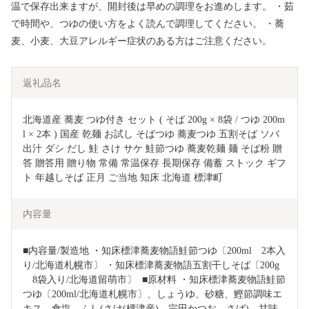
温で保存出来ますが、開封後は早めの調理をお進めします。 ・茹
で時間や、つゆの使い方をよく読んで調理してください。 ・蕎
麦、小麦、大豆アレルギー症状のある方はご注意ください。
返礼品名
北海道産 蕎麦 つゆ付き セット ( そば 200g × 8袋 / つゆ 200m
l × 2本 ) 国産 乾麺 お試し そばつゆ 蕎麦つゆ 五割そば ソバ 
出汁 ダシ だし 鮭 さけ サケ 鮭節つゆ 蕎麦乾麺 麺 そば粉 贈
答 贈答用 贈り物 常備 常温保存 長期保存 備蓄 ストック ギフ
ト 年越しそば 正月 ご当地 知床 北海道 標津町
内容量
■内容量/製造地 ・知床標津蕎麦物語鮭節つゆ〔200ml　2本入
り/北海道札幌市〕 ・知床標津蕎麦物語五割干しそば〔200g
　8袋入り/北海道留萌市〕  ■原材料 ・知床標津蕎麦物語鮭節
つゆ〔200ml/北海道札幌市〕、しょうゆ、砂糖、鰹節調味エ
キス、食塩、ふし(さけ(標津産)、宗田かつお、さば)、甘味