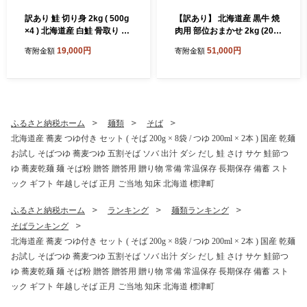
訳あり 鮭 切り身 2kg ( 500g
【訳あり】 北海道産 黒牛 焼
×4 ) 北海道産 白鮭 骨取り カ
肉用 部位おまかせ 2kg (200
ット 厚切り 無塩 天然 便利
g×10パック) 小分けパック
19,000円
51,000円
寄附金額
寄附金額
冷凍 生 生鮭 鮭 切身 秋鮭 白
冷凍 アンガス牛
鮭 鮭切り身 さけ切り身 鮭 鮭
切身 さけ サケ 鮭 無塩鮭 無
塩さけ 鮭 しゃけ 味付けなし
鮭 訳アリ 鮭 不揃い 鮭 骨な
し 鮭 お弁当 弁当 鮭 お茶漬
ふるさと納税ホーム
麺類
そば
け パスタ 和食 鮭 子供 こど
北海道産 蕎麦 つゆ付き セット ( そば 200g × 8袋 / つゆ 200ml × 2本 ) 国産 乾麺
も 手間なし 鮭 カット済み 秋
お試し そばつゆ 蕎麦つゆ 五割そば ソバ 出汁 ダシ だし 鮭 さけ サケ 鮭節つ
鮭 鮭 北海道 標津町
ゆ 蕎麦乾麺 麺 そば粉 贈答 贈答用 贈り物 常備 常温保存 長期保存 備蓄 スト
ック ギフト 年越しそば 正月 ご当地 知床 北海道 標津町
ふるさと納税ホーム
ランキング
麺類ランキング
そばランキング
北海道産 蕎麦 つゆ付き セット ( そば 200g × 8袋 / つゆ 200ml × 2本 ) 国産 乾麺
お試し そばつゆ 蕎麦つゆ 五割そば ソバ 出汁 ダシ だし 鮭 さけ サケ 鮭節つ
ゆ 蕎麦乾麺 麺 そば粉 贈答 贈答用 贈り物 常備 常温保存 長期保存 備蓄 スト
ック ギフト 年越しそば 正月 ご当地 知床 北海道 標津町