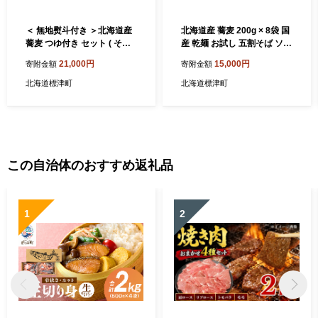
＜ 無地熨斗付き ＞北海道産
北海道産 蕎麦 200g × 8袋 国
蕎麦 つゆ付き セット ( そば
産 乾麺 お試し 五割そば ソバ
200g × 8袋 / つゆ 200ml × 2
蕎麦乾麺 麺 そば粉 贈答 贈答
21,000円
15,000円
寄附金額
寄附金額
本 ) 国産 乾麺 お試し そばつ
用 贈り物 常備 常温保存 長期
ゆ 蕎麦つゆ 五割そば ソバ 出
保存 備蓄 ストック ギフト 年
北海道標津町
北海道標津町
汁 ダシ だし 鮭 さけ サケ 鮭
越しそば 正月 ご当地 知床 北
節つゆ 蕎麦乾麺 麺 そば粉 贈
海道 標津町
答 贈答用 贈り物 常備 常温保
存 長期保存 備蓄 ストック ギ
フト お中元 お歳暮 年越しそ
ば 正月 ご当地 知床 北海道
この自治体のおすすめ返礼品
標津町
1
2