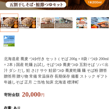
北海道産 蕎麦 つゆ付き セット ( そば 200g × 8袋 / つゆ 200ml
× 2本 ) 国産 乾麺 お試し そばつゆ 蕎麦つゆ 五割そば ソバ 出
汁 ダシ だし 鮭 さけ サケ 鮭節つゆ 蕎麦乾麺 麺 そば粉 贈答
贈答用 贈り物 常備 常温保存 長期保存 備蓄 ストック ギフト
年越しそば 正月 ご当地 知床 北海道 標津町
20,000
寄附金額
円
在庫: あり