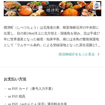
標津町（しべつちょう）は北海道の東、根室海峡沿岸の中央部に
位置し、目の前24km洋上に北方領土・国後島を望み、北は平成17
年に世界遺産となった秘境・知床半島、南には水鳥の繁殖保護地
として「ラムサール条約」による登録湿地となった原生花園と野
鳥の宝庫・野付半島に囲まれ、知床連山の裾野に広がる平野部に
自治体紹介をもっと見る
は大酪農郷が形成されるなど、風光明媚な地です。町の面積は62
4.69平方キロメートル、地形は釧路湿原から広がる根釧原野の終
着地としての平野と知床連山の基部となる山並みなど海、山、
川、平野の多様な地勢を有し、北海道らしい雄大で豊かな自然環
お支払い方法
境のもと、国内屈指の漁獲を誇る秋鮭や天然ホタテ貝を主力とす
る漁業、これを加工原料としたいくら、鮭加工、ホタテ製品など
au PAY カード（番号入力不要）
を製造出荷する水産加工業による水産業と、広大な牧草地で約2万
au PAY 残高
頭の乳牛により牛乳を出荷する酪農業を基幹産業とする「生産の
まち」です。
au PAY（auかんたん決済）通信料金合算