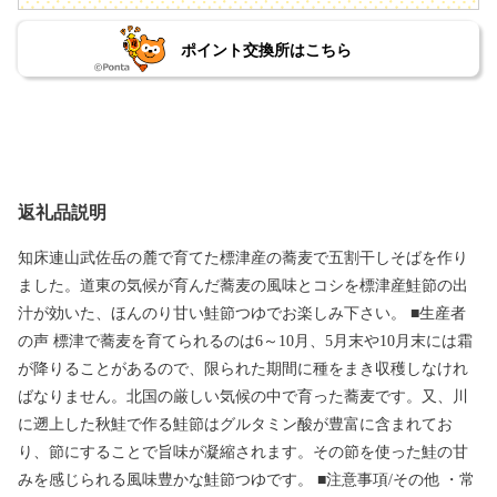
ポイント交換所はこちら
返礼品説明
知床連山武佐岳の麓で育てた標津産の蕎麦で五割干しそばを作り
ました。道東の気候が育んだ蕎麦の風味とコシを標津産鮭節の出
汁が効いた、ほんのり甘い鮭節つゆでお楽しみ下さい。 ■生産者
の声 標津で蕎麦を育てられるのは6～10月、5月末や10月末には霜
が降りることがあるので、限られた期間に種をまき収穫しなけれ
ばなりません。北国の厳しい気候の中で育った蕎麦です。又、川
に遡上した秋鮭で作る鮭節はグルタミン酸が豊富に含まれてお
り、節にすることで旨味が凝縮されます。その節を使った鮭の甘
みを感じられる風味豊かな鮭節つゆです。 ■注意事項/その他 ・常