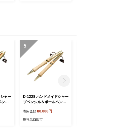
5
6
ドシャー
D-1228 ハンドメイドシャー
D-1225 ハンドメイドシャー
ペン
プペンシル＆ボールペン
プペンシル＆ボールペン
センダ
（ノック式）コナラ 2本セ
（ノック式）イチョウ 2本
80,000円
80,000円
寄附金額
寄附金額
属部
ット ［金属部分：ゴール
セット ［金属部分：ゴール
ド］
ド］
島根県益田市
島根県益田市