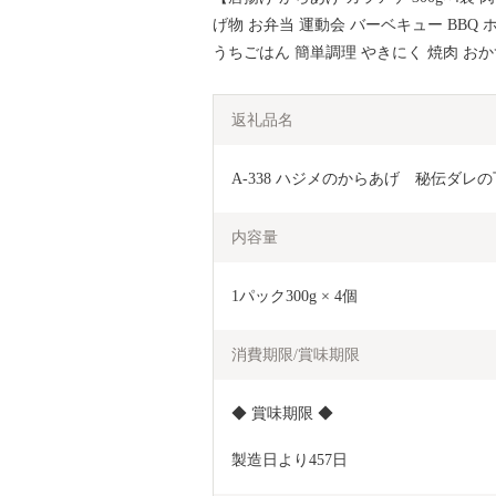
げ物 お弁当 運動会 バーベキュー BBQ 
うちごはん 簡単調理 やきにく 焼肉 おか
返礼品名
A-338 ハジメのからあげ　秘伝ダレの
内容量
1パック300g × 4個
消費期限/賞味期限
◆ 賞味期限 ◆
製造日より457日