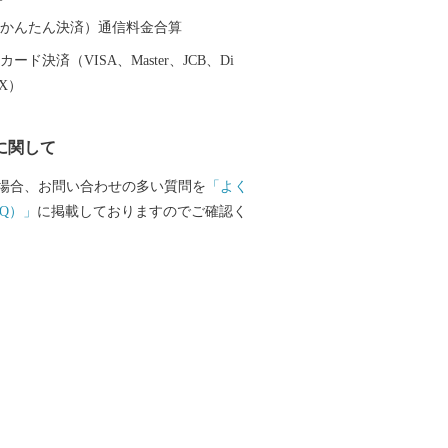
。
（auかんたん決済）通信料金合算
ード決済（VISA、Master、JCB、Di
EX）
に関して
場合、お問い合わせの多い質問を
「よく
Q）」
に掲載しておりますのでご確認く