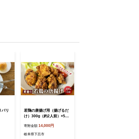
リパリ
若鶏の唐揚げ用（揚げるだ
け）300g（約2人前）×5袋
（1.5kg）【冷凍】鶏肉 か
14,000円
寄附金額
らあげ から揚げ 味付き 天
狗
岐阜県下呂市