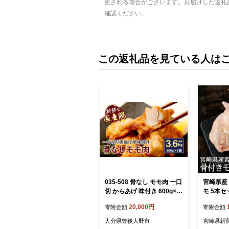
更される場合がございます。お届けした返礼
確認ください。
この返礼品を見ている人は
035-508 骨なし モモ肉 一口
宮崎県産 
切 からあげ 味付き 600g×6
モ 5本セ
袋
0g前後）
20,000円
寄附金額
寄附金額
大分県豊後大野市
宮崎県新