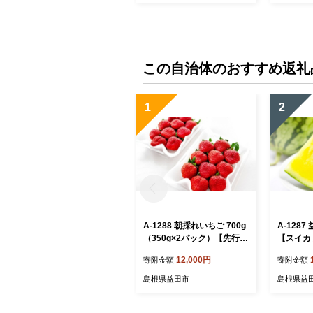
この自治体のおすすめ返礼
1
2
A-1288 朝採れいちご 700g
A-128
（350g×2パック）【先行予
【スイカ
約 いちご 果物 フルーツ 苺
西瓜 早期
12,000円
寄附金額
寄附金額
イチゴ 700g 2パック 朝採れ
節限定 果
新鮮 ジューシー 冷蔵 期間
ーツ 黄色
島根県益田市
島根県益
限定 季節限定 早期予約】