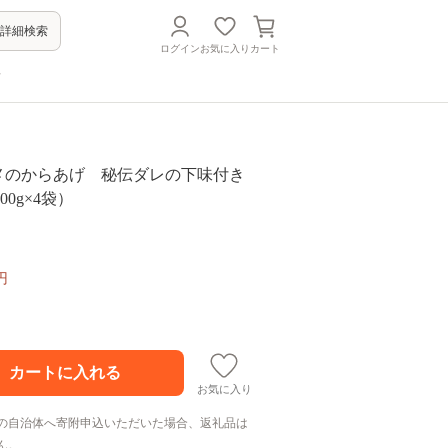
詳細検索
ログイン
お気に入り
カート
方
ハジメのからあげ 秘伝ダレの下味付き
0g×4袋）
円
お気に入り
の自治体へ寄附申込いただいた場合、返礼品は
ん。