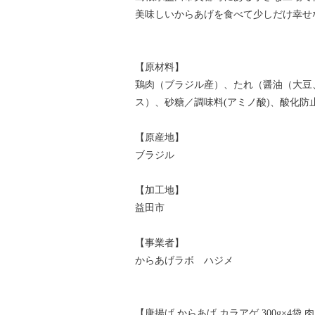
美味しいからあげを食べて少しだけ幸せ
【原材料】
鶏肉（ブラジル産）、たれ（醤油（大豆
ス）、砂糖／調味料(アミノ酸)、酸化防止
【原産地】
ブラジル
【加工地】
益田市
【事業者】
からあげラボ ハジメ
【唐揚げ からあげ カラアゲ 300g×4袋