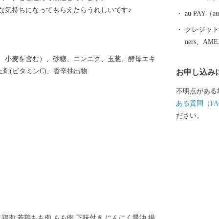
してください
な気持ちになってもらえたらうれしいです♪
au PAY
クレジットカ
ners、AM
、小麦を含む）、砂糖、ニンニク、玉葱、酵母エキ
剤(ビタミンC)、香辛抽出物
お申し込み
不明点がある
ある質問（FA
ださい。
 肉 鶏肉 若鶏もも肉 もも肉 下味付き にんにく醤油 揚