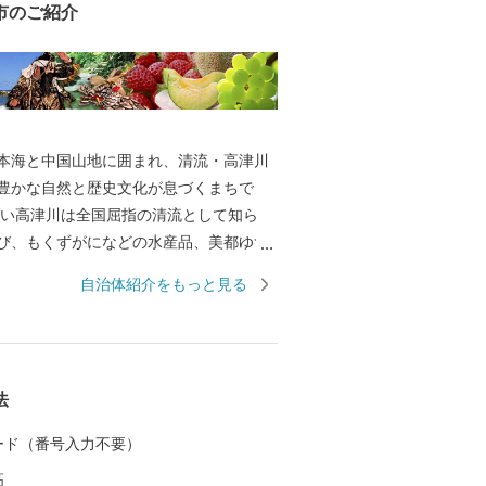
市のご紹介
本海と中国山地に囲まれ、清流・高津川
豊かな自然と歴史文化が息づくまちで
ない高津川は全国屈指の清流として知ら
び、もくずがになどの水産品、美都ゆず
ン、ぶどうなどの農産物を育んでいま
自治体紹介をもっと見る
は画聖「雪舟」が手がけた庭園や歌聖「柿
祀る神社があり、中世の町並みが今も残
として日本遺産にも認定されています。
は「過疎」という言葉が生まれた地でも
法
少という課題に向き合いながら、“ひとづ
まちづくりを進めています。 ふるさと納
 カード（番号入力不要）
益田市の魅力ある資源と未来をぜひ応援
高