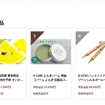
品
3
4
7 益田産 黄色西瓜
A-1286 よもぎバーム 草結
D-1234 ハンドメイ
 先行予約 すいか
【バーム よもぎ 化粧品 25g
プペンシル＆ボール
予約 期間限定 季
2個 スキンケア 自然派 乾燥
（ノック式）栴檀（
17,000円
15,000円
80,000円
寄附金額
寄附金額
物 くだもの フル
保湿 全身 全身保湿バーム
ン） 2本セット ［金
西瓜 羅皇 1玉】
ヘアケア ハンドクリーム マ
分：ゴールド］
田市
島根県益田市
島根県益田市
ルチ 美容 美髪 乾燥対策 プ
レゼント ギフト 贈り物 贈