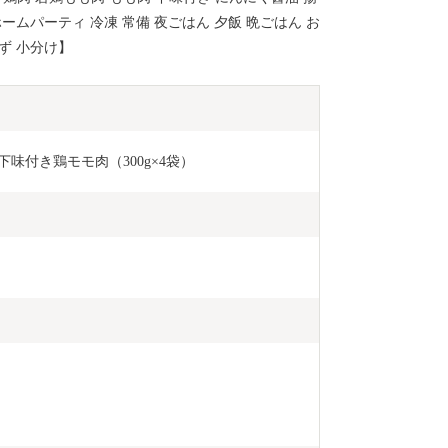
ホームパーティ 冷凍 常備 夜ごはん 夕飯 晩ごはん お
ず 小分け】
下味付き鶏モモ肉（300g×4袋）