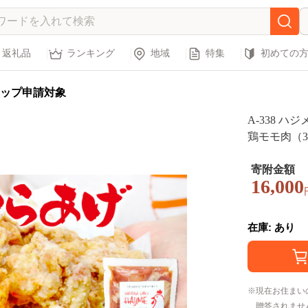
返礼品
ランキング
地域
特集
初めての
ップ申請対象
A-338 
鶏モモ肉（30
寄附金額
16,000
在庫: あり
現在お住まい
贈答されませ