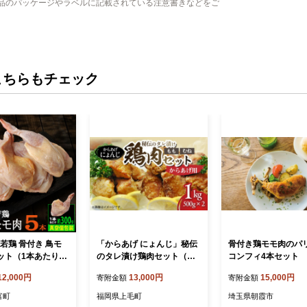
品のパッケージやラベルに記載されている注意書きなどをご
こちらもチェック
若鶏 骨付き 鳥モ
「からあげ にょんじ」秘伝
骨付き鶏モモ肉のパ
ット（1本あたり30
のタレ漬け鶏肉セット（か
コンフィ4本セット
【A214】
らあげ用 鶏もも肉500g+鶏
12,000円
13,000円
15,000円
寄附金額
寄附金額
むね肉500g） NYJ0506
富町
福岡県上毛町
埼玉県朝霞市