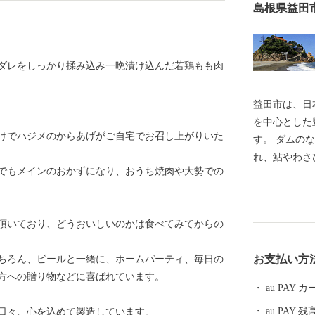
島根県益田
ダレをしっかり揉み込み一晩漬け込んだ若鶏もも肉
益田市は、日
を中心とした
けでハジメのからあげがご自宅でお召し上がりいた
す。 ダムの
れ、鮎やわさ
でもメインのおかずになり、おうち焼肉や大勢での
やアムスメロ
す。 市内に
本人麻呂」を
頂いており、どうおいしいのかは食べてみてからの
る文化のまち
また、益田市
お支払い方
ちろん、ビールと一緒に、ホームパーティ、毎日の
あり、人口減
方への贈り物などに喜ばれています。
くり”による
au PAY
税を通じて、
au PAY 残
日々、心を込めて製造しています。