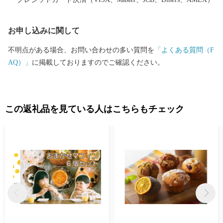
宇宙博物館「そらはく」など、生活や娯楽に関する拠点が充実し
てきています。 おもしろい取り組みもあります。150以上の公
お申し込みに関して
園が整備され特徴的な公園も多い街ですが、近年はその公園を活
用した、こだわりのフェス（OUR FAVORITE THINGS）やマル
不明点がある場合、お問い合わせの多い質問を
「よくある質問（F
シェ（マーケット日和）などを開催しています。 当市ふるさと納
AQ）」
に掲載しておりますのでご確認ください。
税でも「河川環境楽園」、航空宇宙博物館「そらはく」のチケッ
トおよびグッズや、マルシェ「マーケット日和」に出展している
企業からも記念品を提供していただいているのでこの機会に是
非、記念品をチェックして遊びにきて下さい！。 今、当市は「も
この返礼品を見ている人はこちらもチェック
のづくりの街」に加え、商業観光施設の充実した「便利で楽しい
街」、景色の良い公園やイベント、こだわりのお店が多い「素敵
な街」というイメージも持ちつつあります。名古屋圏からも近
く、交通網も充実した住みやすい街、かかみがはらにお越しくだ
さい。