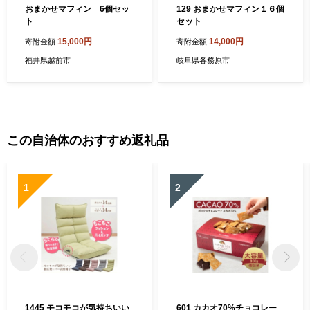
おまかせマフィン 6個セッ
129 おまかせマフィン１６個
ト
セット
15,000円
14,000円
寄附金額
寄附金額
福井県越前市
岐阜県各務原市
この自治体のおすすめ返礼品
1
2
1445 モコモコが気持ちいい
601 カカオ70%チョコレー