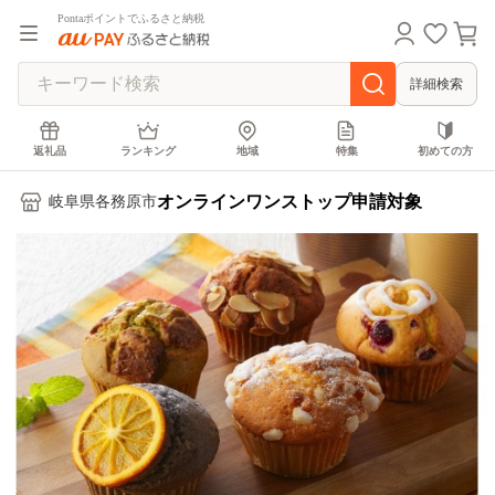
Pontaポイントでふるさと納税
詳細検索
返礼品
ランキング
地域
特集
初めての方
オンラインワンストップ申請対象
岐阜県各務原市