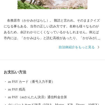
各務原市（かかみがはらし）。 難読と言われ、そのままクイズ
になる事もある、当市の正しい読み方です。名称も様々なものが
あるため、余計わかりにくくなっているかもしれません。例えば
市内には、「かかみはら」と読む高校があったり、「かがみがは
ら」と読む駅があったり。駅に関しては、書き方が「各務ケ原」
自治体紹介をもっと見る
となっていますので、県外の人は「各務ケ原市」と書く人もいる
かもしれません。 このように、読み方からあまり知られていな
い？各務原市ですが、実はものづくりでは岐阜県No.1の実力を持
っています。市内には高い金属加工技術を背景に、国内有数の拠
お支払い方法
点と言われるまで成長した航空機産業はじめ、ロボット、医療機
器等々、次世代に繋がる先端産業が集まっており、現在もその技
au PAY カード（番号入力不要）
術力を磨いております。各務原と言えば、ものづくりの街、とイ
au PAY 残高
メージする方が多いのではないでしょうか。 最近は、県外から多
くの人が訪れる大型商業施設や、高速道路と直結した県内有数の
au PAY（auかんたん決済）通信料金合算
観光施設「河川環境楽園」、リニューアルした国内最大級の航空
クレジットカード決済（VISA、Master、JCB、Diners、AMEX）