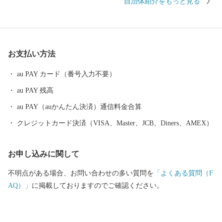
自治体紹介をもっと見る
「熊野古道」 海を見下ろすような巨岩の「獅子岩」 日本最古の神
社といわれている「花の窟」 などの世界遺産が市内各地に存在
し、 長い歴史と人々の心に育まれてきた独自の文化が今も息づい
ています。 毎年８月１７日に開催される熊野大花火大会は ３００
お支払い方法
余年もの伝統を誇り、約１万発の大迫力の花火や 世界遺産に轟く
音と光を楽しもうと 全国から多くの人が訪れます。
au PAY カード（番号入力不要）
au PAY 残高
au PAY（auかんたん決済）通信料金合算
クレジットカード決済（VISA、Master、JCB、Diners、AMEX）
お申し込みに関して
不明点がある場合、お問い合わせの多い質問を
「よくある質問（F
AQ）」
に掲載しておりますのでご確認ください。