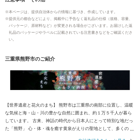
本ページは、提供自治体からの情報に基づき、作成しています。
提供元の都合などにより、掲載中に予告なく返礼品の仕様（規格、容量、
パッケージ、原材料など）が変更される場合がございます。お届けした返
礼品のパッケージやラベルに記載されている注意書きなどをご確認くださ
い。
三重県熊野市のご紹介
【世界遺産と花火のまち】 熊野市は三重県の南部に位置し、温暖
な気候と海・山・川の豊かな自然に囲まれ、約１万５千人が暮ら
しています。 古来、神話の時代から日本人にとって特別な地だっ
た「熊野」 心・体・魂を癒す黄泉がえりの聖地として、多くの
人々が熊野を目指し訪れていました。 苔むした風情のある石畳の