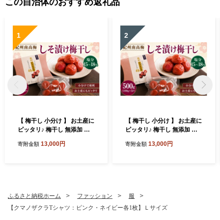
この自治体のおすすめ返礼品
1
2
【 梅干し 小分け 】 お土産に
【 梅干し 小分け 】 お土産に
ピッタリ♪ 梅干し 無添加 南
ピッタリ♪ 梅干し 無添加 南
高梅 小分けタイプ 昔ながら
高梅 小分けタイプ 昔ながら
13,000円
13,000円
寄附金額
寄附金額
のすっぱい しそ漬け梅干し 5
のすっぱい しそ漬け梅干し 5
00g (100g×5P) 梅干し 梅干
00g (100g×5P) 梅干し 梅干
梅 うめ ウメ しそ梅干し しそ
梅 うめ ウメ しそ梅干し しそ
梅 人気 国産 梅干し お取り寄
梅 人気 国産 梅干し お取り寄
せ おすすめ 梅干し お弁当 梅
せ おすすめ 梅干し お弁当 梅
干し 健康食品 南高梅干し 三
干し 健康食品 南高梅干し 三
ふるさと納税ホーム
ファッション
服
重県 熊野市【frsn0031A】
重県 熊野市【frsn0031A】
【クマノザクラTシャツ：ピンク・ネイビー各1枚】Ｌサイズ