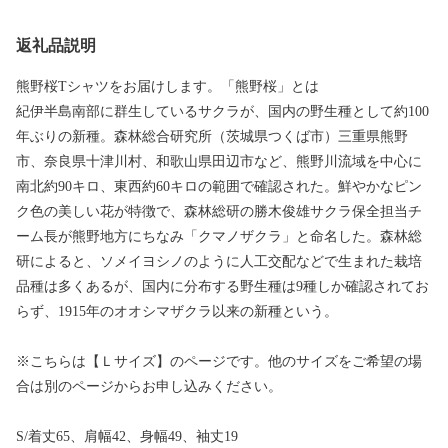
返礼品説明
熊野桜Tシャツをお届けします。「熊野桜」とは
紀伊半島南部に群生しているサクラが、国内の野生種として約100
年ぶりの新種。森林総合研究所（茨城県つくば市）三重県熊野
市、奈良県十津川村、和歌山県田辺市など、熊野川流域を中心に
南北約90キロ、東西約60キロの範囲で確認された。鮮やかなピン
ク色の美しい花が特徴で、森林総研の勝木俊雄サクラ保全担当チ
ーム長が熊野地方にちなみ「クマノザクラ」と命名した。森林総
研によると、ソメイヨシノのように人工交配などで生まれた栽培
品種は多くあるが、国内に分布する野生種は9種しか確認されてお
らず、1915年のオオシマザクラ以来の新種という。
※こちらは【Ｌサイズ】のページです。他のサイズをご希望の場
合は別のページからお申し込みください。
S/着丈65、肩幅42、身幅49、袖丈19