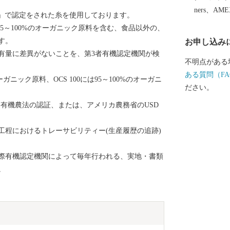
道24号」で約50分 ■寄付お申し込み後
ners、AM
S」で認定をされた糸を使用しております。
ふるさと納税サポ
d (OCS)とは、5～100%のオーガニック原料を含む、食品以外の、
mail: ask-f
す。
お申し込み
祭日・特定休業期間を除く
有量に差異がないことを、第3者有機認定機関が検
の送付先 〒4
不明点がある
局 私書箱 第
ある質問（FA
オーガニック原料、OCS 100には95～100%のオーガニ
例申請窓口 S
ださい。
有機農法の認証、または、アメリカ農務省のUSD
工程におけるトレーサビリティー(生産履歴の追跡)
際有機認定機関によって毎年行われる、実地・書類
。