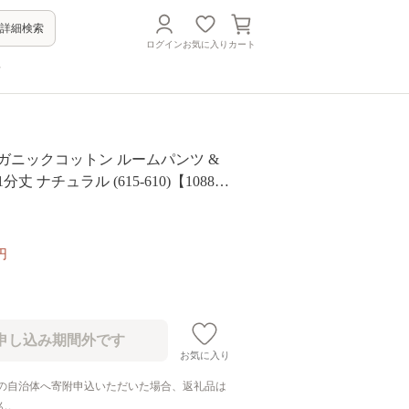
詳細検索
ログイン
お気に入り
カート
方
ガニックコットン ルームパンツ &
丈 ナチュラル (615-610)【108867
円
お気に入り
の自治体へ寄附申込いただいた場合、返礼品は
ん。