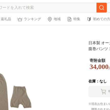
返礼品
ランキング
地域
特集
初めての
日本製 オー
腹巻パンツ 1分
5】
寄附金額
34,000
在庫：なし
現在お住まい
贈答されませ