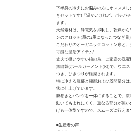
下半身の冷えにお悩みの方にオススメし
きセットです!「温かいけれど、パチパ
ます。
天然素材は、静電気を抑制し、乾燥から
ンのクロッチ(股の2重になったつなぎ目
こだわりのオーガニックコットン糸と、
可能な温活アイテム!
丈夫で扱いやすい綿の為、ご家庭の洗濯
無縫製(ホールガーメント(R))で、ウ
つき、ひきつりが軽減されます。
特に冷える腹部と腰部および股間部分は
状に仕上げています。
腹巻きとパンツを一体にすることで、腹
動いてもよれにくく、重なる部分が無い
げも一体型ですので、スムーズに行えま
■生産者の声