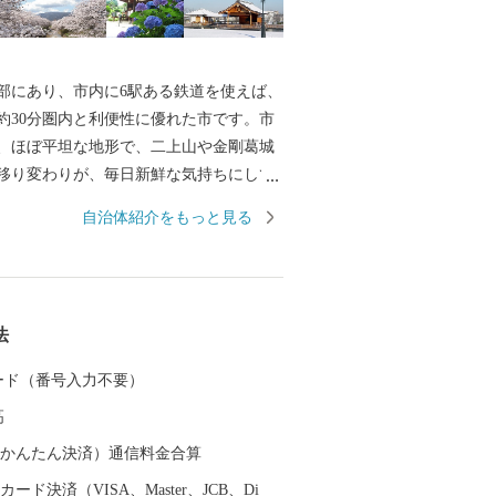
部にあり、市内に6駅ある鉄道を使えば、
約30分圏内と利便性に優れた市です。市
、ほぼ平坦な地形で、二上山や金剛葛城
移り変わりが、毎日新鮮な気持ちにして
市内には葛城川と高田川が南北に流れ、春
自治体紹介をもっと見る
公園を中心に川の両岸南北2.5キロメート
見事な桜のトンネルが続きます。夜にな
アップされた夜桜を見物する人の波は絶
、奈良県を代表する桜の名所となってい
法
で約30分 ・近鉄南大阪線大阪阿部野橋駅
 カード（番号入力不要）
で約30分 ・JR大和路線天王寺駅から「区
高
40分 ・大阪から、「西名阪自動車道」の
ーで降り、約20分 ・「南阪奈道路」～
（auかんたん決済）通信料金合算
バイパス」から約10分 ・奈良市から「国
ード決済（VISA、Master、JCB、Di