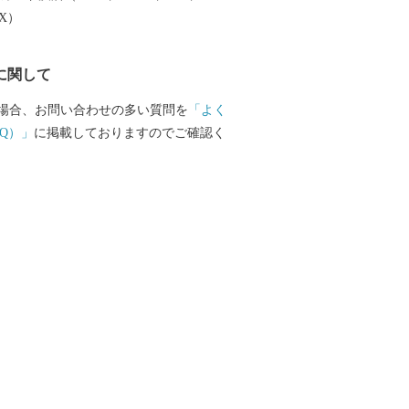
のお問い合わせ
EX）
ートセンター TEL：0570-015-482 E-
c@furusato-support.jp （平日10時～17時）祝
に関して
 ■ワンストップ特例申請書
00-8691 日本郵便株式会社 甲府中央郵便
場合、お問い合わせの多い質問を
「よく
33 号 奈良県大和高田市 ワンストップ特
Q）」
に掲載しておりますのでご確認く
NP 行