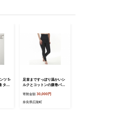
ツ 5-
足首まですっぽり温かいシ
維 タグ
ルクとコットンの腹巻パン
3-740
ツ(10分丈)・チャコール
30,000円
寄附金額
奈良県広陵町