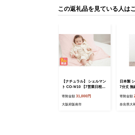
この返礼品を見ている人は
【ナチュラル】 シェルマン
日本製 シ
ト CO-Ｗ10 【7営業日程度
7分丈 無
で発送】|ベビー服 ベビー
フリー ブラ
31,000円
寄附金額
寄附金額
赤ちゃん ケープ 羽織り マ
【12562
ント オーガニックコットン
大阪府阪南市
奈良県大
綿 日本製