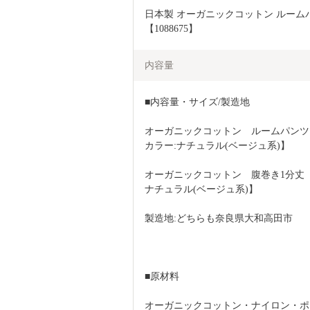
日本製 オーガニックコットン ルームパンツ
【1088675】
内容量
■内容量・サイズ/製造地
オーガニックコットン　ルームパンツ10分
カラー:ナチュラル(ベージュ系)】
オーガニックコットン　腹巻き1分丈　1枚
ナチュラル(ベージュ系)】
製造地:どちらも奈良県大和高田市
■原材料
オーガニックコットン・ナイロン・ポ