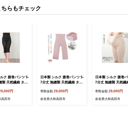
こちらもチェック
ルク 腹巻パンツ 5-
日本製 シルク 腹巻パンツ 5-
日本製 シルク 腹巻パン
縫製 天然繊維 タグ
7分丈 無縫製 天然繊維 タグ
7分丈 無縫製 天然繊
ック (633-7400)
フリー ピンク (633-7401)
フリー グレージュ (63
29,000円
29,000円
29,000円
寄附金額
寄附金額
26】
【1256244】
2【1256247】
和高田市
奈良県大和高田市
奈良県大和高田市