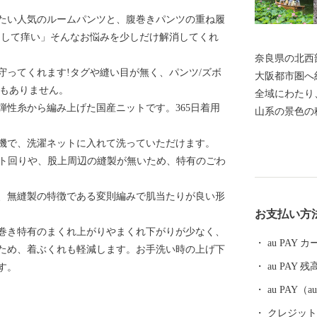
たい人気のルームパンツと、腹巻きパンツの重ね履
チして痒い」そんなお悩みを少しだけ解消してくれ
奈良県の北西
守ってくれます!タグや縫い目が無く、パンツ/ズボ
大阪都市圏へ
)もありません。
全域にわたり
弾性糸から編み上げた国産ニットです。365日着用
山系の景色の
くれます。 
機で、洗濯ネットに入れて洗っていただけます。
になると大中
エスト回りや、股上周辺の縫製が無いため、特有のごわ
ルにわたり、
ってもライト
、無縫製の特徴である変則編みで肌当たりが良い形
えることなく
お支払い方
ます。 【アクセス】 ・近鉄大阪線大阪上本町駅から
巻き特有のまくれ上がりやまくれ下がりが少なく、
「快速急行」
au PAY
ため、着ぶくれも軽減します。お手洗い時の上げ下
から「急行」
au PAY 残
す。
間快速」で約
法隆寺インタ
au PAY
「国道165号
クレジットカ