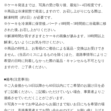
※ケーキ発送までは、写真の受け取り後、最短3～4日程度です。
※商品は冷凍状態で発送しますので、お召し上がりになる際は、
解凍時間（約1日）が必要です。
※ケーキを冷凍庫に保管後､パーティ8時間～5時間前に冷蔵庫に移
された後､お召し上がりください｡
※解凍時間が長すぎますとケーキの画像が滲みます。10時間以上
解凍しないようにお気を付けください。
※商品の特性上、お客様のご都合による返品・交換はお受けでき
ません。(当店のミスによるものを除く)また、道路事情等によりご
希望の日時に到着しなかった際の返品・キャンセルも不可となり
ますので、ご了承ください。
■備考(注意事項)
※ご入金後から14日以降から60日以内にてご希望のお届け日を必
ずご記載ください。ご記載いただけていない場合、事業者よりご
連絡させていただくことがございます。
※写真ケーキでお申込みからお届けまで短いお日にちを希望の場
合には、直接事業者までお問い合わせのほど、お願い申し上げま