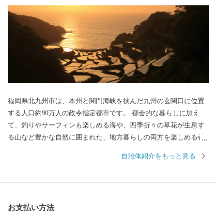
福岡県北九州市は、本州と関門海峡を挟んだ九州の玄関口に位置
する人口約90万人の政令指定都市です。 都会的な暮らしに加え
て、釣りやサーフィンも楽しめる海や、四季折々の草花が生息す
る山など豊かな自然に囲まれた、地方暮らしの両方を楽しめる都
市です。 関門海峡ふぐ刺身・シャボン玉石けん・肉うどん・辛子
自治体紹介をもっと見る
明太子など本市ならではの返礼品に加え、黒毛和牛・ウナギ・カ
ニなど全国的に人気の返礼品も豊富に揃えています。 ふるさと納
税を通じて、ぜひ北九州市の魅力をご体感ください！
お支払い方法