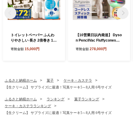
トイレットペーパー ふんわ
【10営業日以内発送】 Dyso
りやさしい 長さ 2倍巻き 100
n PencilVac Fluffycones（S
ｍ シングル 計72個 日本製
V50FC） ダイソン 掃除機 コ
15,000円
278,000円
寄附金額
寄附金額
防災
ードレス コードレス掃除機
スティック掃除機 スティッ
ククリーナー 家電 電化製品
福岡県 北九州市
ふるさと納税ホーム
菓子
ケーキ・カステラ
【生クリーム】 サプライズに最適！写真ケーキ5～8人用 6号サイズ
ふるさと納税ホーム
ランキング
菓子ランキング
ケーキ・カステラランキング
【生クリーム】 サプライズに最適！写真ケーキ5～8人用 6号サイズ