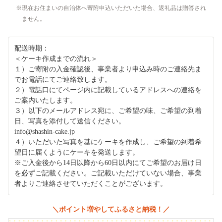
現在お住まいの自治体へ寄附申込いただいた場合、返礼品は贈答され
ません。
配送時期：
＜ケーキ作成までの流れ＞
１）ご寄附の入金確認後、事業者より申込み時のご連絡先ま
でお電話にてご連絡致します。
２）電話口にてページ内に記載しているアドレスへの連絡を
ご案内いたします。
３）以下のメールアドレス宛に、ご希望の味、ご希望の到着
日、写真を添付して送信ください。
info@shashin-cake.jp
４）いただいた写真を基にケーキを作成し、ご希望の到着希
望日に届くようにケーキを発送します。
※ご入金後から14日以降から60日以内にてご希望のお届け日
を必ずご記載ください。ご記載いただけていない場合、事業
者よりご連絡させていただくことがございます。
＼ポイント増やしてふるさと納税！／