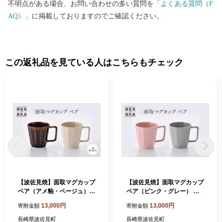
不明点がある場合、お問い合わせの多い質問を
「よくある質問（F
AQ）」
に掲載しておりますのでご確認ください。
この返礼品を見ている人はこちらもチェック
【波佐見焼】面取マグカップ
【波佐見焼】面取マグカップ
ペア（アメ釉・ベージュ）ス
ペア（ピンク・グレー） ス
ープカップ スープマグ 陶器
ープカップ スープマグ 陶器
13,000円
13,000円
寄附金額
寄附金額
食器 皿 【重山陶器】 [ZB16]
食器 皿 【重山陶器】 [ZB15]
長崎県波佐見町
長崎県波佐見町