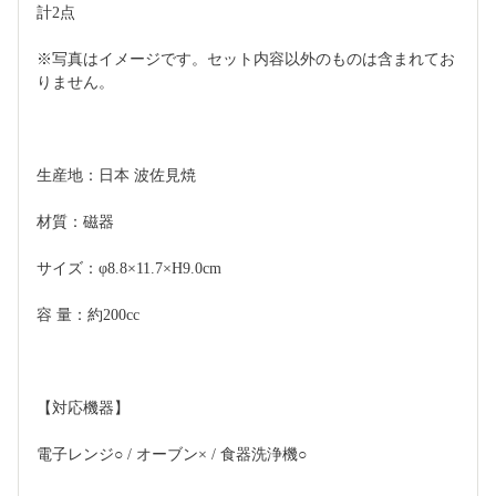
計2点
※写真はイメージです。セット内容以外のものは含まれてお
りません。
生産地：日本 波佐見焼
材質：磁器
サイズ：φ8.8×11.7×H9.0cm
容 量：約200cc
【対応機器】
電子レンジ○ / オーブン× / 食器洗浄機○