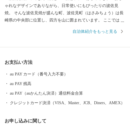
ゃれなデザインでありながら、日常使いにもぴったりの波佐見
焼。 そんな波佐見焼が盛んな町、波佐見町（はさみちょう）は長
崎県の中央部に位置し、四方を山に囲まれています。 ここでは、
日本の棚田百選に選ばれた「鬼木棚田」にみられるように、豊か
自治体紹介をもっと見る
な自然のなかで、お米やお茶、アスパラガスなどの農畜産業が行
われているほか、400年の歴史を持つ陶磁器産業を中心とした「も
のづくり」の息吹が根付いています。 今なお多くの窯元が集積す
る中尾山には世界最大規模の登り窯跡があり、江戸時代には、こ
お支払い方法
こで焼かれた「くらわんか碗」が全国に出荷され、当時貴重品で
あった磁器を広く普及させるとともに、食文化にも大きな影響を
au PAY カード（番号入力不要）
与えたといわれています。 そして近年においても、日本の食卓を
au PAY 残高
彩るおしゃれで機能的な日用和食器の一大産地として、全国的に
も高いシェアを誇っています。（すでに皆さまの食卓にも、波佐
au PAY（auかんたん決済）通信料金合算
見で作られたやきものがあるかも！？）窯元、棚田、温泉など、
クレジットカード決済（VISA、Master、JCB、Diners、AMEX）
ここでは紹介しきれません。長崎へお越しの際は、ぜひ波佐見町
へお立ち寄りください。
お申し込みに関して