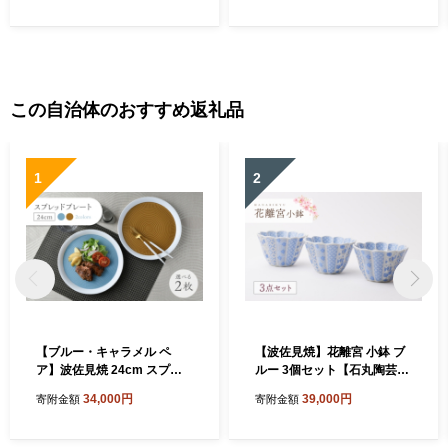
この自治体のおすすめ返礼品
1
2
【ブルー・キャラメル ペ
【波佐見焼】花離宮 小鉢 ブ
ア】波佐見焼 24cm スプレ
ルー 3個セット【石丸陶芸】
ッドプレート【一真窯】 [BB
[LB95]
34,000円
39,000円
寄附金額
寄附金額
55]