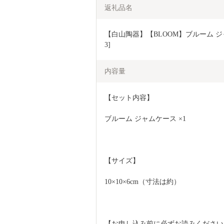
返礼品名
【白山陶器】【BLOOM】ブルーム ジャ
3]
内容量
【セット内容】
ブルーム ジャムケース ×1
【サイズ】
10×10×6cm（寸法は約）  
【お申し込み前に必ずお読みください