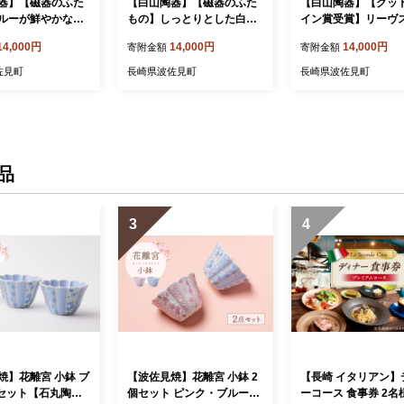
器】【磁器のふた
【白山陶器】【磁器のふた
【白山陶器】【グッ
ルーが鮮やかなCO
もの】しっとりとした白さ
イン賞受賞】リーヴ
グ ブルー 保存容器
が上品なCONTEロング 白
ートカップ 小鉢 ブル
14,000円
14,000円
14,000円
寄附金額
寄附金額
 皿 【波
マット 保存容器 食器 皿
セット 食器 皿 【波
TA50]
【波佐見焼】 [TA52]
焼】[TA120]
佐見町
長崎県波佐見町
長崎県波佐見町
品
3
4
焼】花離宮 小鉢 ブ
【波佐見焼】花離宮 小鉢 2
【長崎 イタリアン】
個セット【石丸陶
個セット ピンク・ブルー
ーコース 食事券 2名