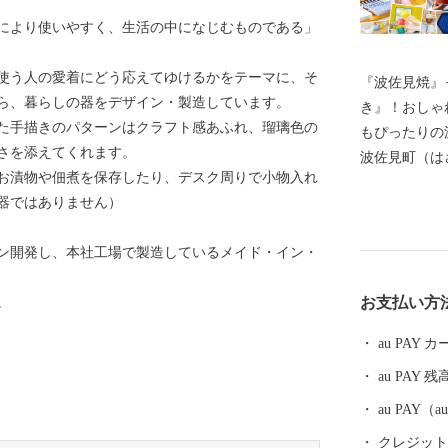
により使いやすく、生活の中になじむものである」
使う人の愛着にどう応えてゆけるかをテーマに、そ
『波佐見焼』
ら、暮らしの器をデザイン・製造しています。
き』！おしゃ
た手描きのパターンはクラフト感あふれ、瑠璃色の
もぴったりの
さを添えてくれます。
波佐見町（は
お漬物や佃煮を保存したり、デスク周りで小物入れ
し、四方を山
器ではありません）
田百選に選ば
かな自然のな
ン開発し、本社工場で製造しているメイド・イン・
農畜産業が行
器産業を中心
お支払い方
。
います。 今
最大規模の登
au PAY
かれた「くら
au PAY 残
品であった磁
も大きな影響
au PAY
においても、
クレジットカ