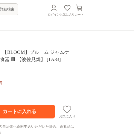
詳細検索
ログイン
お気に入り
カート
方
【BLOOM】ブルーム ジャムケー
ス 保存容器 食器 皿 【波佐見焼】 [TA83]
円
お気に入り
の自治体へ寄附申込いただいた場合、返礼品は
ん。