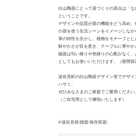
白山陶器にとって器づくりの原点は「な
ということです。
デザインや品質が器の機能をどう高め、
の器を使う生活シーンをイメージしなが
筆の特性を生かし、植物をモチーフとし
鮮やかさが目を惹き、テーブルに華やか
磁器は匂い移りや色移りの心配がなく、
としてもお使いいただけます。（密閉容
波佐見町の白山陶器デザイン室でデザイ
ハサミ。
ぜひみなさまのご家庭でご愛用ください
（ご自宅用として梱包いたします）
#/波佐見焼/雑貨/保存容器/