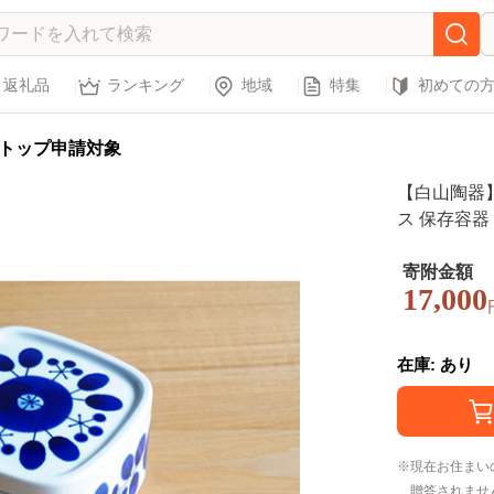
返礼品
ランキング
地域
特集
初めての
トップ申請対象
【白山陶器】
寄附金額
17,000
在庫: あり
現在お住まい
贈答されませ