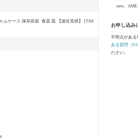
用和食器の一
ners、AM
誇っています
作られたやき
ムケース 保存容器  食器 皿 【波佐見焼】 [TA8
お申し込み
など、ここで
は、ぜひ波佐
不明点がある
ある質問（FA
ださい。
】 