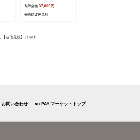
Secon
タンダードコース 【La Sec
Seconda Casa】 [IG14]
37,000円
10,000円
寄附金額
寄附金額
onda Casa】 [IG15]
長崎県波佐見町
長崎県波佐見町
波佐見焼】 [TA83]
お問い合わせ
au PAY マーケットトップ