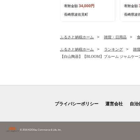
ッドプレート【一真窯】 [B
芸】 [LB9
34,000円
寄附金額
寄附金額
B55]
長崎県波佐見町
長崎県波
ふるさと納税ホーム
雑貨・日用品
ふるさと納税ホーム
ランキング
雑
【白山陶器】【BLOOM】ブルーム ジャムケース 保
プライバシーポリシー
運営会社
自治
© 2016 KDDI/au Commerce & Life, Inc.