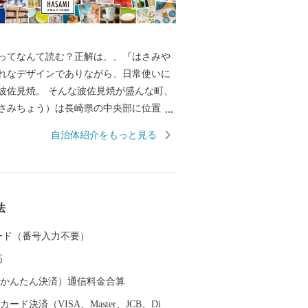
ってなんて読む？正解は、、『はさみや
れなデザインでありながら、日常使いに
波佐見焼。 そんな波佐見焼が盛んな町、
さみちょう）は長崎県の中央部に位置
に囲まれています。 ここでは、日本の棚
自治体紹介をもっと見る
れた「鬼木棚田」にみられるように、豊
かで、お米やお茶、アスパラガスなどの
われているほか、400年の歴史を持つ陶磁
とした「ものづくり」の息吹が根付いて
法
なお多くの窯元が集積する中尾山には世界
り窯跡があり、江戸時代には、ここで焼
 カード（番号入力不要）
わんか碗」が全国に出荷され、当時貴重
高
器を広く普及させるとともに、食文化に
を与えたといわれています。 そして近年
（auかんたん決済）通信料金合算
日本の食卓を彩るおしゃれで機能的な日
ード決済（VISA、Master、JCB、Di