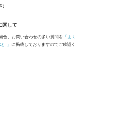
大産地として、全国的にも高いシェアを
EX）
。（すでに皆さまの食卓にも、波佐見で
ものがあるかも！？）窯元、棚田、温泉
に関して
は紹介しきれません。長崎へお越しの際
見町へお立ち寄りください。
場合、お問い合わせの多い質問を
「よく
Q）」
に掲載しておりますのでご確認く