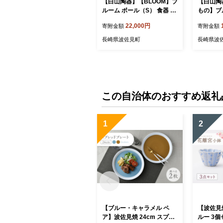
【白山陶器】【BLOOM】ブ
【白山陶
ルーム ボール（S） 食器 小
もの】ブ
鉢 2枚セット【波佐見焼】
NTEロン
22,000円
寄附金額
寄附金額
[TA84]
バターケース 食器
佐見焼】 [
長崎県波佐見町
長崎県波
この自治体のおすすめ返礼
1
2
【ブルー・キャラメル ペ
【波佐見
ア】波佐見焼 24cm スプレ
ルー 3