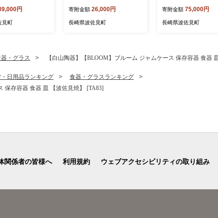
5]
【石丸陶芸】 [LB94]
レミアムコース 【La 
39,000円
26,000円
75,000円
寄附金額
寄附金額
da Casa】 [IG16]
佐見町
長崎県波佐見町
長崎県波佐見町
食器・グラス
【白山陶器】【BLOOM】ブルーム ジャムケース 保存容器 食器 皿 【
貨・日用品ランキング
食器・グラスランキング
存容器 食器 皿 【波佐見焼】 [TA83]
体関係者の皆様へ
利用規約
ウェブアクセシビリティの取り組み