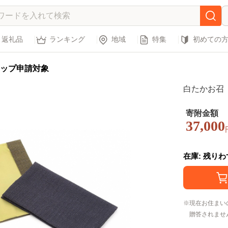
返礼品
ランキング
地域
特集
初めての
ップ申請対象
白たかお召
寄附金額
37,000
在庫: 残り
現在お住まい
贈答されませ