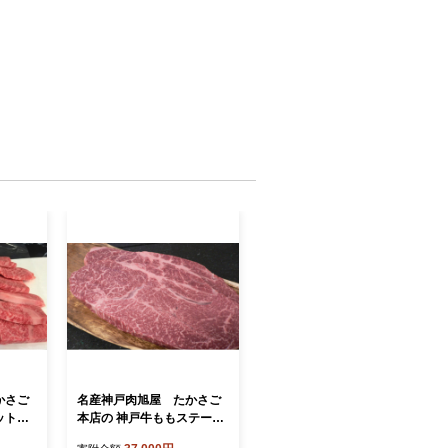
かさご
名産神戸肉旭屋 たかさご
ット
本店の 神戸牛ももステー
戸ビー
キ 200g×2枚 神戸ビー