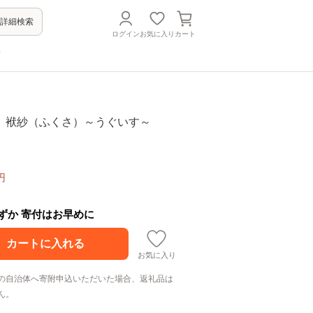
詳細検索
ログイン
お気に入り
カート
方
 袱紗（ふくさ）～うぐいす～
円
わずか 寄付はお早めに
お気に入り
の自治体へ寄附申込いただいた場合、返礼品は
ん。