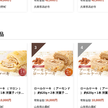
36,000円
42,000円
42,000円
寄附金額
寄附金額
フ 神戸ビーフブランド
フ 神戸ビーフブ
高級和牛 神戸肉おすすめ
高級和牛 神戸肉お
謝野町
兵庫県高砂市
兵庫県高砂市
品
3
4
キ （ マロン ）
ロールケーキ （ アーモンド
ロールケーキ （ ア
× 1本 洋菓子 バター
） 約620g × 2本 洋菓子 バ
） 約620g × 1本 洋
栗風味 お菓子 菓
タークリーム ナッツ お菓子
タークリーム お菓子
10,000円
16,000円
10,000円
寄附金額
寄附金額
 焼菓子 ケーキ く
菓子 おかし 焼菓子 ケーキ
おかし 焼菓子 ケーキ
栗
コーヒー風味
ヒー風味
鷹町
山形県白鷹町
山形県白鷹町