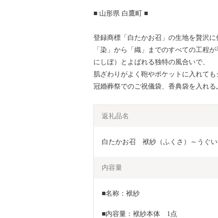
■ 山形県 白鷹町 ■
登録商標「白たかお召」の生地を贅沢に
「染」から「織」までのすべての工程が
にしぼ）とよばれる独特の風合いで、
肌ざわりがよく鞄やポケットに入れても
冠婚葬祭でのご祝儀袋、香典袋を入れる
返礼品名
白たかお召　袱紗（ふくさ）～うぐい
内容量
■名称：袱紗
■内容量：袱紗本体　1点