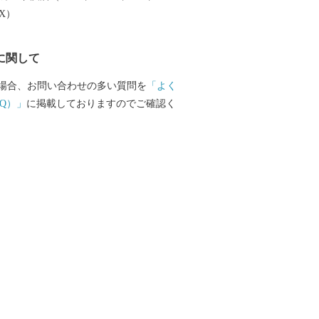
という屋号を持つ家があったほど、蕎麦
EX）
い地域。 そして、現在も隠れた蕎麦の名
あり、県内外から生粋の蕎麦好きが訪れ
に関して
場合、お問い合わせの多い質問を
「よく
Q）」
に掲載しておりますのでご確認く