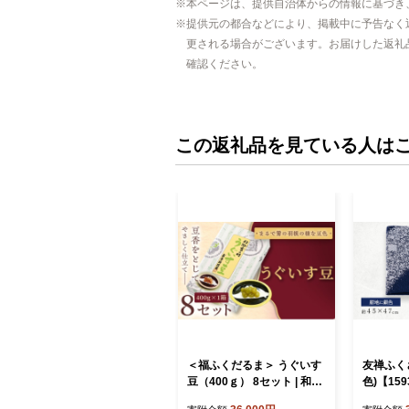
本ページは、提供自治体からの情報に基づき
提供元の都合などにより、掲載中に予告なく
更される場合がございます。お届けした返礼
確認ください。
この返礼品を見ている人は
＜福ふくだるま＞ うぐいす
友禅ふく
豆（400ｇ） 8セット | 和菓
色)【159
子 豆 うぐいす豆 えんどう