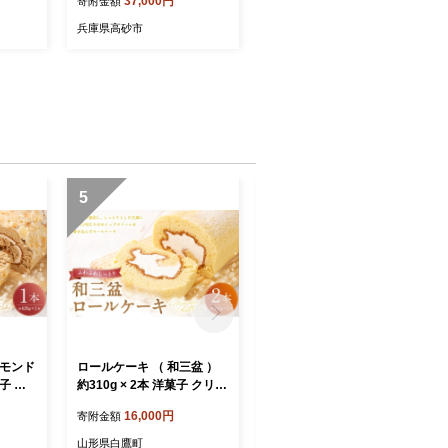
37,000円
寄附金額
ランド
フ 神戸ビーフブランド
すすめ
高級和牛 神戸肉おすすめ
兵庫県高砂市
5
6
ーモンド
ロールケーキ （ 和三盆 ）
ロールケーキ （ 和三盆 ）
菓子 バ
約310g × 2本 洋菓子 クリー
約310g × 1本 洋菓子 クリー
 菓子
ム デザート お菓子 菓子 お
ム デザート お菓子 菓子 お
16,000円
10,000円
寄附金額
寄附金額
 コー
かし 焼菓子 ケーキ
かし 焼菓子 ケーキ
山形県白鷹町
山形県白鷹町