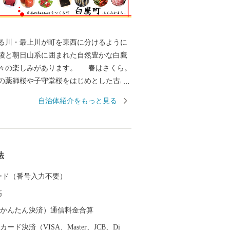
る川・最上川が町を東西に分けるように
陵と朝日山系に囲まれた自然豊かな白鷹
々の楽しみがあります。 春はさくら。
0年の薬師桜や子守堂桜をはじめとした古典
。 満開が近づくころには桜まつりが開催
自治体紹介をもっと見る
光客が訪れます。 夏は紅花。 白鷹
紅花の生産量を誇ります。 「日本の紅
くる町」をキャッチフレーズに掲げ、紅花
めの体験もできる紅花まつりが毎年行わ
法
規模を誇るヤナ場には多くの落ち鮎がか
 カード（番号入力不要）
通常よりもひときわ大きく、身のしまりが
高
鮎。 塩焼きだけでなく、お刺身や唐揚げ
てならではの味覚も楽しめる、秋の風物
（auかんたん決済）通信料金合算
ード決済（VISA、Master、JCB、Di