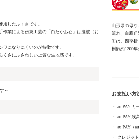
使用したふくさです。
山形県の母な
手作業による伝統工芸の「白たかお召」は鬼皺（お
流れ、白鷹丘
町は、四季折
シワになりにくいのが特徴です。
樹齢約120
ふくさにふさわしい上質な生地感です。
桜の名所です
され、たくさんの観
町は日本一の
(あか)をつ
摘みや紅花染
す～
お支払い方
れます。 秋はアユ。 白鷹のヤナ漁が本番を迎える初
秋、日本一の
au PAY
かります。 
au PAY 残
格別な白鷹の
など、獲れた
au PAY
詩です。 冬は蕎麦。 昔、白鷹町では集落ごとに一軒以
クレジットカ