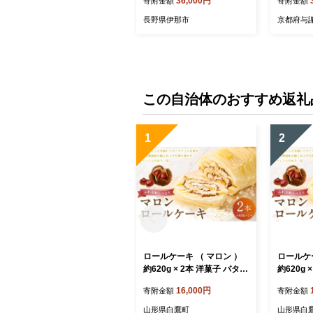
36,000円
寄附金額
寄附金額
豆 季節のご挨拶 お茶請け
だるま だるまの福菓子 贈り
長野県伊那市
京都府与
物 伊那市 長野県 信州【036
-11】
この自治体のおすすめ返礼
1
2
ロールケーキ （ マロン ）
ロールケー
約620g × 2本 洋菓子 バター
約620g 
クリーム 栗風味 お菓子 菓
クリーム 
16,000円
寄附金額
寄附金額
子 おかし 焼菓子 ケーキ く
子 おかし
り クリ 栗
り クリ 
山形県白鷹町
山形県白