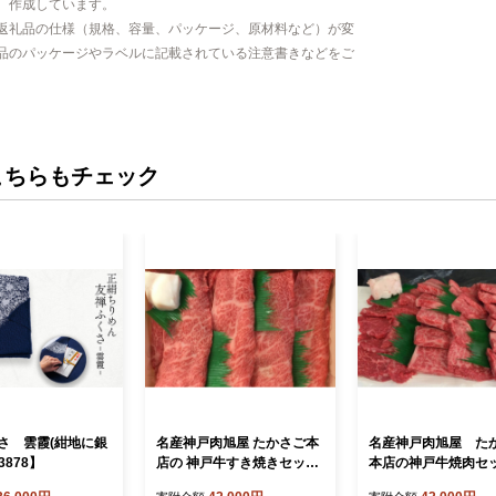
、作成しています。
返礼品の仕様（規格、容量、パッケージ、原材料など）が変
品のパッケージやラベルに記載されている注意書きなどをご
こちらもチェック
さ 雲霞(紺地に銀
名産神戸肉旭屋 たかさご本
名産神戸肉旭屋 た
3878】
店の 神戸牛すき焼きセット
本店の神戸牛焼肉セ
「彩り」 500g 神戸ビー
「彩り」 500g 神