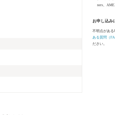
上「蕎麦屋」
ners、AM
となじみが深
店がたくさん
お申し込み
ます。
不明点がある
ある質問（FA
ださい。