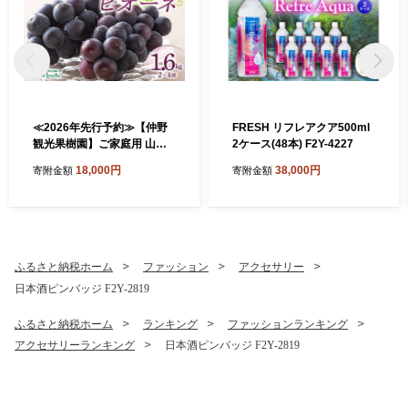
≪2026年先行予約≫【仲野
FRESH リフレアクア500ml
観光果樹園】ご家庭用 山形
2ケース(48本) F2Y-4227
県産 ピオーネ 1.6kg(2~4房)
18,000円
38,000円
寄附金額
寄附金額
種無し ぶどう 2026年8月下
旬から順次発送 F2Y-5456
ふるさと納税ホーム
ファッション
アクセサリー
日本酒ピンバッジ F2Y-2819
ふるさと納税ホーム
ランキング
ファッションランキング
アクセサリーランキング
日本酒ピンバッジ F2Y-2819