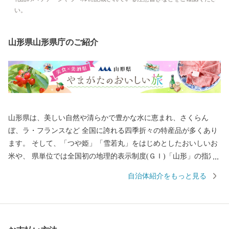
い。
山形県山形県庁のご紹介
山形県は、美しい自然や清らかで豊かな水に恵まれ、さくらん
ぼ、ラ・フランスなど 全国に誇れる四季折々の特産品が多くあり
ます。 そして、「つや姫」「雪若丸」をはじめとしたおいしいお
米や、 県単位では全国初の地理的表示制度(ＧＩ)「山形」の指定
を受けた日本酒など、「日本一美食・美酒県やまがた」にふさわ
自治体紹介をもっと見る
しい逸品も自慢です。 また、最上川舟運によって伝えられた上方
の技術を磨き、研ぎ澄まされてきた多くの素晴らしい工芸品があ
ります。 さらに、豊かな自然に恵まれ、海水浴や果物狩り、スキ
ーなど、四季を通じて山形を感じ、楽しんでいただけるレジャー