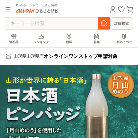
Pontaポイントでふるさと納税
詳細検索
返礼品
ランキング
地域
特集
初めての方
オンラインワンストップ申請対象
山形県山形県庁