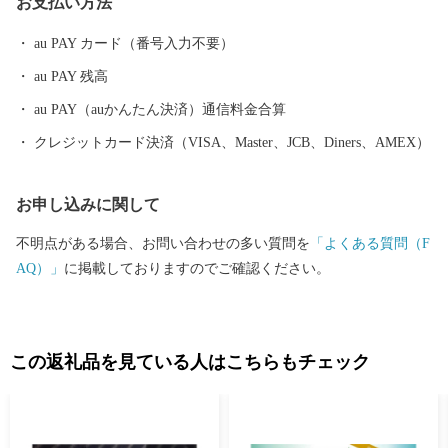
お支払い方法
も目白押しです。 そんな山形県への旅を一層豊かなものにするの
が温泉です。山形県は、全ての市町村に温泉が湧出し、山や渓谷
au PAY カード（番号入力不要）
に囲まれた温泉、近代的な大型旅館が立並ぶ温泉、 湯治の温泉、
au PAY 残高
海沿いの温泉など、様々なタイプの温泉を楽しむことができま
す。 ふるさと納税を機に山形へお越しいただき、旬の味覚、歴史
au PAY（auかんたん決済）通信料金合算
や文化、自然をお楽しみください。
クレジットカード決済（VISA、Master、JCB、Diners、AMEX）
お申し込みに関して
不明点がある場合、お問い合わせの多い質問を
「よくある質問（F
AQ）」
に掲載しておりますのでご確認ください。
この返礼品を見ている人はこちらもチェック