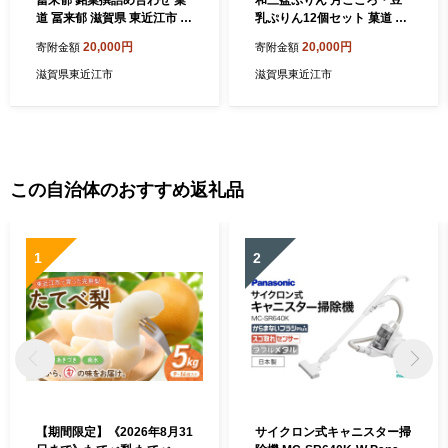
冨来郁 銘菓撰詰め合わせ 菓
和三盆ぷりん 月こころ・豆
道 冨来郁 滋賀県 東近江市 B
乳ぷりん12個セット 菓道 冨
06 冨来郁 銘菓撰 詰め合わせ
来郁 滋賀県 東近江市 B07 和
20,000円
20,000円
寄附金額
寄附金額
和菓子 スイーツ お菓子 パイ
三盆 豆乳 プリン スイーツ お
饅頭 三方よし 近江商人 お取
菓子
滋賀県東近江市
滋賀県東近江市
り寄せ ギフト 贈答品 東近江
市 滋賀県
この自治体のおすすめ返礼品
1
2
【期間限定】《2026年8月31
サイクロン式キャニスター掃