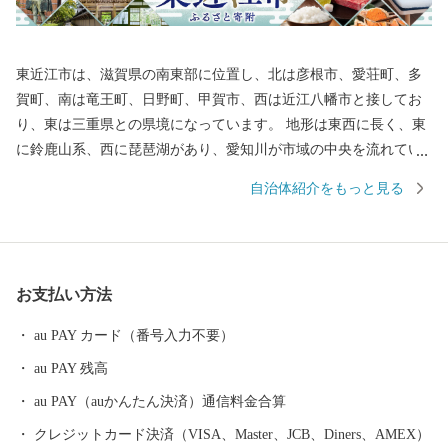
東近江市は、滋賀県の南東部に位置し、北は彦根市、愛荘町、多
賀町、南は竜王町、日野町、甲賀市、西は近江八幡市と接してお
り、東は三重県との県境になっています。 地形は東西に長く、東
に鈴鹿山系、西に琵琶湖があり、愛知川が市域の中央を流れてい
ます。また、市の南西部には日野川が流れています。この両川の
自治体紹介をもっと見る
流域には平地や丘陵地が広がり、緑豊かな田園地帯を形成してい
ます。さらに地域内には箕作山（みつくりやま）や繖山（きぬが
さやま）などが点在し、豊かな自然に恵まれています。 総面積
は、約388平方キロメートル（滋賀県総面積の約9.7％）で、高島
お支払い方法
市・長浜市・甲賀市・大津市に次いで県内で5番目に大きな市で
す。
au PAY カード（番号入力不要）
au PAY 残高
au PAY（auかんたん決済）通信料金合算
クレジットカード決済（VISA、Master、JCB、Diners、AMEX）