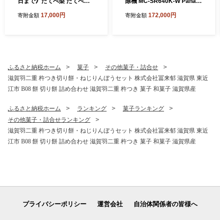
日まで》たてべ梨 たてべ大
除機 MC-SR640K-W Panas
凧果樹生産組合 滋賀県 東近
onic パナソニック 滋賀県 東
17,000円
172,000円
寄附金額
寄附金額
江市 A-D28 梨 フルーツ 果物
近江市 AG-B02 掃除機 サイ
和梨 完熟 豊水 南水 あきづき
クロン キャニスター お手入
5kg 旬
れ不要 ダブルメタル からま
ないブラシ 強力 吸引 静音 L
ED 家電
ふるさと納税ホーム
菓子
その他菓子・詰合せ
滋賀羽二重 杵つき切り餅・ねじりんぼうセット 株式会社冨来郁 滋賀県 東近
江市 B08 餅 切り餅 詰め合わせ 滋賀羽二重 杵つき 菓子 和菓子 滋賀県産
ふるさと納税ホーム
ランキング
菓子ランキング
その他菓子・詰合せランキング
滋賀羽二重 杵つき切り餅・ねじりんぼうセット 株式会社冨来郁 滋賀県 東近
江市 B08 餅 切り餅 詰め合わせ 滋賀羽二重 杵つき 菓子 和菓子 滋賀県産
プライバシーポリシー
運営会社
自治体関係者の皆様へ