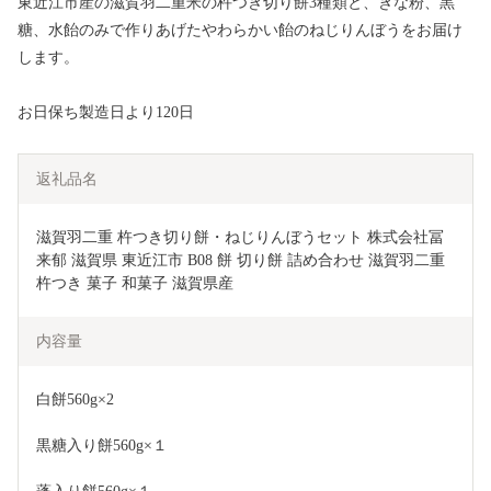
東近江市産の滋賀羽二重米の杵つき切り餅3種類と、きな粉、黒
糖、水飴のみで作りあげたやわらかい飴のねじりんぼうをお届け
します。
お日保ち製造日より120日
返礼品名
滋賀羽二重 杵つき切り餅・ねじりんぼうセット 株式会社冨
来郁 滋賀県 東近江市 B08 餅 切り餅 詰め合わせ 滋賀羽二重 
杵つき 菓子 和菓子 滋賀県産
内容量
白餅560g×2
黒糖入り餅560g×１