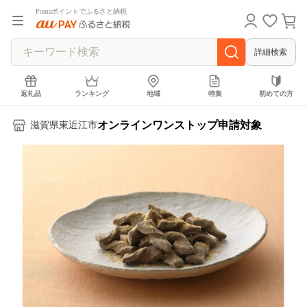
Pontaポイントでふるさと納税
詳細検索
返礼品
ランキング
地域
特集
初めての方
オンラインワンストップ申請対象
滋賀県東近江市