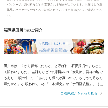
パッケージ、原材料など）が変更される場合がございます。お届けした返
礼品のパッケージやラベルに記載されている注意書きなどをご確認くださ
い。
福岡県田川市のご紹介
田川市は古くから炭都（たんと）と呼ばれ、石炭採掘のまちとし
て賑わいました。 盆踊りなどでお馴染みの「炭坑節」発祥の地で
もあり、 唄の中で、「あんまり煙突が高いので、さぞやお月さん
煙たかろ」と 唄われている「二本煙突」や「伊田竪坑櫓」、 ま
た、国内初のユネスコ世界の記憶に登録された 「山本作兵衛コレ
自治体紹介をもっと見る
クション」など、 数々の炭坑遺産を有する自然・歴史・文化が薫
るまちです。 御支援いただいた寄附金は、本市のまちづくり及び