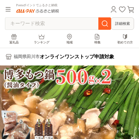
Pontaポイントでふるさと納税
詳細検索
返礼品
ランキング
地域
特集
初めての方
オンラインワンストップ申請対象
福岡県田川市