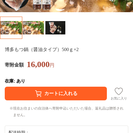
博多もつ鍋（醤油タイプ）500ｇ×2
16,000
寄附金額
円
在庫: あり
お気に入り
現在お住まいの自治体へ寄附申込いただいた場合、返礼品は贈答され
ません。
配送時期：