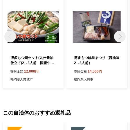
博多もつ鍋セット(九州醤油
博多もつ鍋星まつり（醤油味
仕立て)2～3人前 国産牛も
2～3人前）
つ300g【1526278】
12,000円
14,500円
寄附金額
寄附金額
福岡県大野城市
福岡県大川市
この自治体のおすすめ返礼品