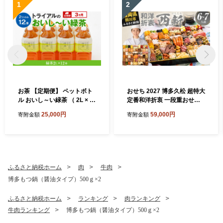
1
2
お茶 【定期便】 ペットボト
おせち 2027 博多久松 超特大
ル おいし～い緑茶 （ 2L × 1
定番和洋折衷 一段重おせち
2本 ） を3か月連続でお届け
『西新』1段重 6～7人前 お
25,000円
59,000円
寄附金額
寄附金額
飲み物 ドリンク ギフト 贈答
せち料理 重箱 お正月 冷凍お
贈り物 プレゼント 茶 茶葉 常
せち 縁起物 祝箸付 福岡 お節
温 飲料 長期保存 持ち運び 便
オセチ oseti osechi お祝い
利 ペットボトル茶 おちゃ 水
迎春おせち 本格おせち おせ
分補給 まとめ買い ストック
ち予約 年末 年始 お取り寄せ
備蓄 常備品 ケース 箱 箱買い
新春 贅沢おせち こだわりお
ふるさと納税ホーム
肉
牛肉
買い置き 国産茶葉 消耗品 日
せち 惣菜 老舗おせち ふるさ
博多もつ鍋（醤油タイプ）500ｇ×2
用品 飲料水 緑茶 ペットボト
と納税おせち 御節 お節料理
ル 定期便 ocha tea
正月 調理不要 おせち料理 20
ふるさと納税ホーム
ランキング
肉ランキング
27 冷凍
牛肉ランキング
博多もつ鍋（醤油タイプ）500ｇ×2