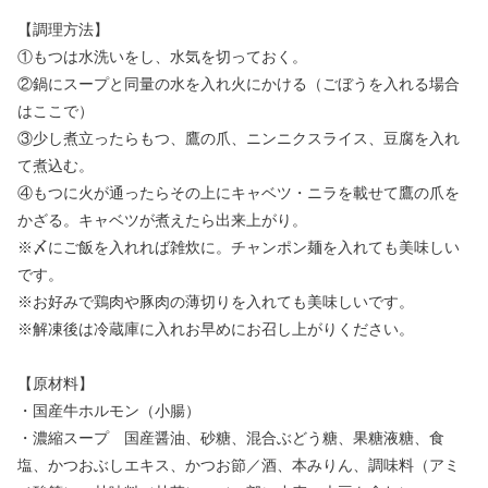
【調理方法】
①もつは水洗いをし、水気を切っておく。
②鍋にスープと同量の水を入れ火にかける（ごぼうを入れる場合
はここで）
③少し煮立ったらもつ、鷹の爪、ニンニクスライス、豆腐を入れ
て煮込む。
④もつに火が通ったらその上にキャベツ・ニラを載せて鷹の爪を
かざる。キャベツが煮えたら出来上がり。
※〆にご飯を入れれば雑炊に。チャンポン麺を入れても美味しい
です。
※お好みで鶏肉や豚肉の薄切りを入れても美味しいです。
※解凍後は冷蔵庫に入れお早めにお召し上がりください。
【原材料】
・国産牛ホルモン（小腸）
・濃縮スープ 国産醤油、砂糖、混合ぶどう糖、果糖液糖、食
塩、かつおぶしエキス、かつお節／酒、本みりん、調味料（アミ