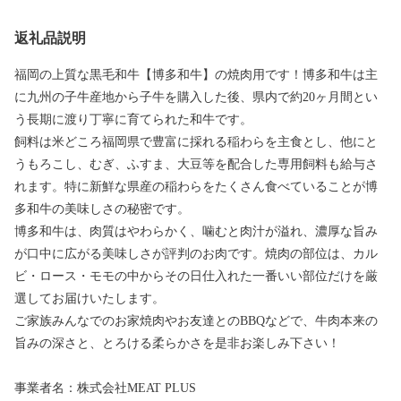
返礼品説明
福岡の上質な黒毛和牛【博多和牛】の焼肉用です！博多和牛は主
に九州の子牛産地から子牛を購入した後、県内で約20ヶ月間とい
う長期に渡り丁寧に育てられた和牛です。
飼料は米どころ福岡県で豊富に採れる稲わらを主食とし、他にと
うもろこし、むぎ、ふすま、大豆等を配合した専用飼料も給与さ
れます。特に新鮮な県産の稲わらをたくさん食べていることが博
多和牛の美味しさの秘密です。
博多和牛は、肉質はやわらかく、噛むと肉汁が溢れ、濃厚な旨み
が口中に広がる美味しさが評判のお肉です。焼肉の部位は、カル
ビ・ロース・モモの中からその日仕入れた一番いい部位だけを厳
選してお届けいたします。
ご家族みんなでのお家焼肉やお友達とのBBQなどで、牛肉本来の
旨みの深さと、とろける柔らかさを是非お楽しみ下さい！
事業者名：株式会社MEAT PLUS