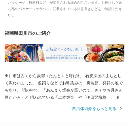
パッケージ、原材料など）が変更される場合がございます。お届けした返
礼品のパッケージやラベルに記載されている注意書きなどをご確認くださ
い。
福岡県田川市のご紹介
田川市は古くから炭都（たんと）と呼ばれ、石炭採掘のまちとし
て賑わいました。 盆踊りなどでお馴染みの「炭坑節」発祥の地で
もあり、 唄の中で、「あんまり煙突が高いので、さぞやお月さん
煙たかろ」と 唄われている「二本煙突」や「伊田竪坑櫓」、 ま
た、国内初のユネスコ世界の記憶に登録された 「山本作兵衛コレ
自治体紹介をもっと見る
クション」など、 数々の炭坑遺産を有する自然・歴史・文化が薫
るまちです。 御支援いただいた寄附金は、本市のまちづくり及び
市民のために効果的に 活用させていただきますので、 本市に対し