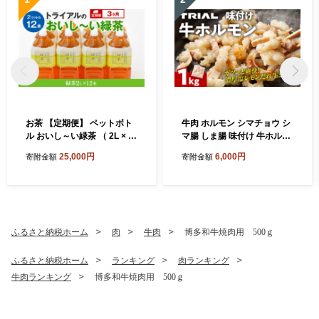
お茶 【定期便】 ペットボト
牛肉 ホルモン シマチョウ シ
ル おいし～い緑茶 （ 2L × 1
マ腸 しま腸 味付け 牛ホルモ
2本 ） を3か月連続でお届け
ン 1kg 味付き 味付き肉 レモ
25,000円
6,000円
寄附金額
寄附金額
飲み物 ドリンク ギフト 贈答
ン 塩レモン 塩レモンだれ 冷
贈り物 プレゼント 茶 茶葉 常
凍 簡単調理 惣菜 おかず おつ
温 飲料 長期保存 持ち運び 便
まみ 酒のつまみ 酒の肴 肉 ほ
利 ペットボトル茶 おちゃ 水
るもん ビール 小分け 真空パ
分補給 まとめ買い ストック
ック 個包装 牛にく 焼肉 焼き
備蓄 常備品 ケース 箱 箱買い
肉 ホルモン焼き BBQ バーベ
ふるさと納税ホーム
肉
牛肉
博多和牛焼肉用 500ｇ
買い置き 国産茶葉 消耗品 日
キュー ご飯 horumon ジュー
用品 飲料水 緑茶 ペットボト
シー 歯ごたえ 味付 味付き も
ふるさと納税ホーム
ランキング
肉ランキング
ル 定期便 ocha tea
つ モツ 鉄板焼き お肉 炒め物
牛肉ランキング
博多和牛焼肉用 500ｇ
ご自宅用