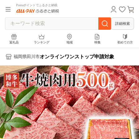
Pontaポイントでふるさと納税
詳細検索
返礼品
ランキング
地域
特集
初めての方
オンラインワンストップ申請対象
福岡県田川市