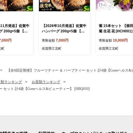
年11月発送】佐賀牛
【2026年10月発送】佐賀牛
菊 15本セット 【柴
 200g×5個 【肉
ハンバーグ 200g×5個 【肉
菊 生花 花 [HCH001]
[HAS040]
のかわの】 [HAS040]
7,000円
7,000円
10,000円
寄附金額
寄附金額
北町
佐賀県江北町
佐賀県江北町
【全6回定期便】フルーツティー ＆ ハーブティー セット 計4袋【Goenヘルス&ビュ
料類ランキング
お茶類ランキング
ット 計4袋【Goenヘルス&ビューティー】 [HBQ010]