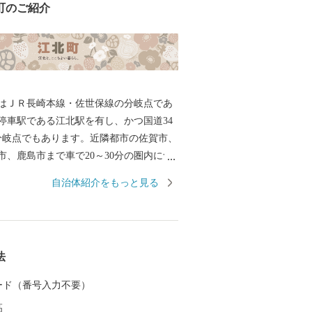
町のご紹介
はＪＲ長崎本線・佐世保線の分岐点であ
停車駅である江北駅を有し、かつ国道34
の分岐点でもあります。近隣都市の佐賀市、
市、鹿島市まで車で20～30分の圏内に含
九州の主要都市の福岡県福岡市・長崎県
自治体紹介をもっと見る
県佐世保市へも特急列車で60分圏内と、
通学に大変利便性の高い町として知られ
また、平成27年には公共下水道の整備も完
環境の整備のほか、子育て支援にも取り
法
。 これまで築き上げてきた豊かな自然が
環境と利便性の高いまちを未来ある子ど
 カード（番号入力不要）
とともに生まれ育った故郷を誇れるまち
高