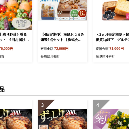
】彩り野菜と香る
【4回定期便】海鮮おつまみ
＜2ヵ月毎定期便＞
ット 6回お届け
燻製6点セット 【株式会社
糖質1g以下 グルテ
ハーブランド】 [OCB018]
ーのパウンドケーキ
76,000円
72,000円
71,000円
寄附金額
寄附金額
ブティーのセット 全
013417】
路市
長崎県川棚町
岐阜県神戸町
品
3
4