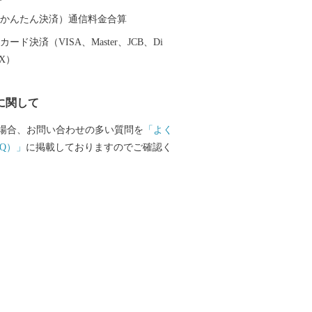
子や孫が誇れる郷土 江北を進めていき
（auかんたん決済）通信料金合算
ード決済（VISA、Master、JCB、Di
EX）
に関して
場合、お問い合わせの多い質問を
「よく
Q）」
に掲載しておりますのでご確認く