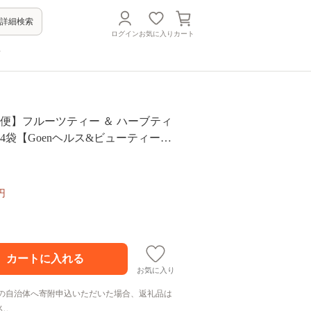
詳細検索
ログイン
お気に入り
カート
方
便】フルーツティー ＆ ハーブティ
計4袋【Goenヘルス&ビューティー】
円
お気に入り
の自治体へ寄附申込いただいた場合、返礼品は
ん。