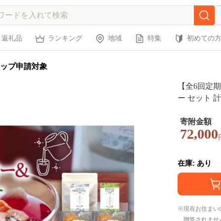
返礼品
ランキング
地域
特集
初めての
ップ申請対象
【全6回定期
ー セット 
[HBQ010]
寄附金額
72,000
在庫: あり
現在お住まい
贈答されませ