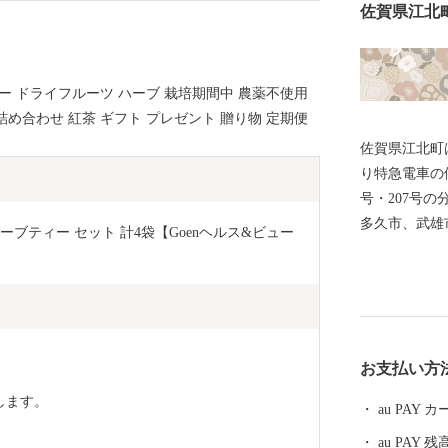
佐賀県江北
ィー ドライフルーツ ハーブ 栽培期間中 農薬不使用
詰め合わせ 紅茶 ギフト プレゼント 贈り物 定期便
佐賀県江北町
り特急電車の
号・207号
多久市、武雄
ーブティー セット 計4袋【Goenヘルス&ビュー
まれており、
長崎市・長崎
毎日の通勤・
ています。 
了するなど住
お支払い方
組んでいます
残る住みよい
します。
au PAY
もたちに残す
au PAY 残