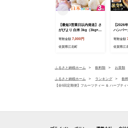
【最短3営業日以内発送】さ
【2026
がびより 白米 3kg（3kg×1
ハンバーグ
袋）【五つ星お米マイスタ
のかわの】 
7,000円
寄附金額
寄附金額
ー厳選】[HBL087]最速発送
最速配送
佐賀県江北町
佐賀県江
ふるさと納税ホーム
飲料類
お茶類
ふるさと納税ホーム
ランキング
飲
【全6回定期便】フルーツティー ＆ ハーブティー セ