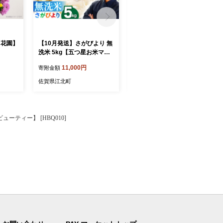
田花園】
【10月発送】さがびより 無
【9月発送】さがびより 無
洗米 5kg【五つ星お米マイ
洗米 5kg【五つ星お米マイ
スター厳選】 [HBL005] 佐
スター厳選】 [HBL005] 佐
11,000円
11,000円
寄附金額
寄附金額
賀日和 さがびより 5kg ブラ
賀日和 さがびより 5kg ブラ
ンド米 お米 米 特A評価 特A
ンド米 お米 米 特A評価 特A
佐賀県江北町
佐賀県江北町
佐賀 ご飯 ごはん
佐賀 ご飯 ごはん
ーティー】 [HBQ010]