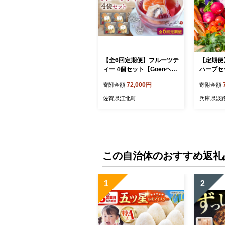
【全6回定期便】フルーツテ
【定期便
ィー 4個セット【Goenヘル
ハーブセ
ス&ビューティー】 [HBQ0
野菜
72,000円
寄附金額
寄附金額
08]
佐賀県江北町
兵庫県淡
この自治体のおすすめ返礼
1
2