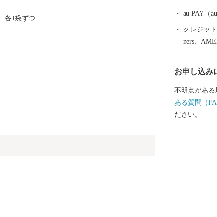
とするため、
ます。
au PAY
 各1袋ずつ
クレジットカ
ners、AM
お申し込み
不明点がある
ある質問（FA
ださい。