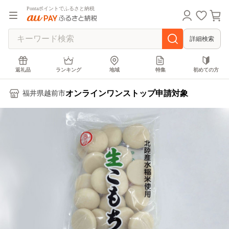
Pontaポイントでふるさと納税
詳細検索
返礼品
ランキング
地域
特集
初めての方
オンラインワンストップ申請対象
福井県越前市