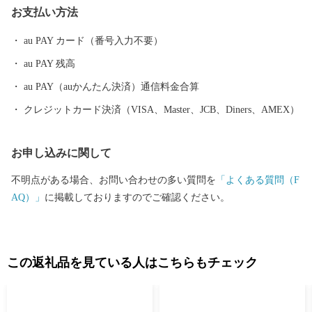
お支払い方法
て発展を続けています。 また、豊かな緑や清らかな水など、美
しい自然を誇る本市は、コウノトリをシンボルに「生きものと共
au PAY カード（番号入力不要）
生する越前市」とし里地里山の保全再生や環境調和型農業の推進
au PAY 残高
しており、平成２７年９月に「環境・文化創造都市宣言」を行い
ました。 本市では「働く」「住む」「子育て・教育」「妊娠・
au PAY（auかんたん決済）通信料金合算
赤ちゃん」などの情報が見つかる移住希望者向けポータルサイト
クレジットカード決済（VISA、Master、JCB、Diners、AMEX）
を公開しています。詳しくは、下記「住もっさ！越前市」のリン
クからご確認ください。 日本を代表する絵本作家かこさとし氏
お申し込みに関して
の監修をいただき整備した武生中央公園の「だるまちゃん広
場」、「パピプペポー広場」、「コウノトリ広場」には、休日た
不明点がある場合、お問い合わせの多い質問を
「よくある質問（F
くさんの家族づれでにぎわいます。 令和6年3月16日には北陸新
AQ）」
に掲載しておりますのでご確認ください。
幹線「越前たけふ」駅が開業し、大河ドラマ「光る君へ」の主人
公である紫式部が生涯でただ一度だけ都を離れて過ごした地とし
ても、大変盛り上がっています。 越前市HP https://www.city.echiz
en.lg.jp
この返礼品を見ている人はこちらもチェック