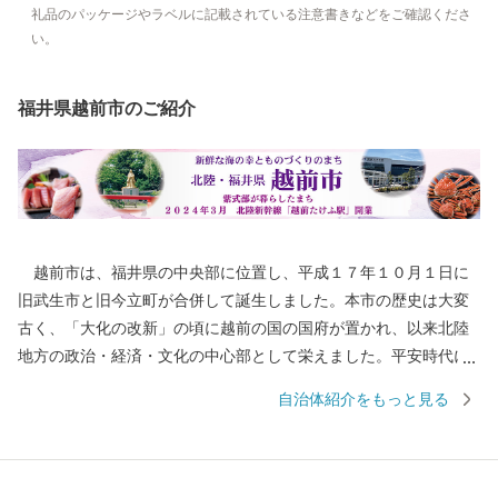
礼品のパッケージやラベルに記載されている注意書きなどをご確認くださ
い。
福井県越前市のご紹介
越前市は、福井県の中央部に位置し、平成１７年１０月１日に
旧武生市と旧今立町が合併して誕生しました。本市の歴史は大変
古く、「大化の改新」の頃に越前の国の国府が置かれ、以来北陸
地方の政治・経済・文化の中心部として栄えました。平安時代に
は、「源氏物語」の作者である紫式部が生涯でただ一度、京の都
自治体紹介をもっと見る
を離れ、多感な少女時代を過ごした地でもあります。 産業面で
は、越前和紙や越前打刃物、越前箪笥をはじめとする伝統産業か
ら、電子部品などの先端技術産業に至るまで幅広い産業が集積
し、製造品出荷額等が福井県第一位の「モノづくりのまち」とし