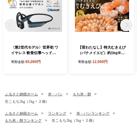
〈第2世代モデル〉世界初 ワ
【背わたなし】特大むきえび
イヤレス 軟骨伝導ヘッドホ
（バナメイエビ）約1kg※無
ン ATH-CC500BT2（ブラッ
添加で冷凍 むきエビ背ワタ
65,000円
12,500円
寄附金額
寄附金額
ク） オーディオテクニカ
無し
ふるさと納税ホーム
米・パン
もち米・餅
生こもち2kg（1kg × ２個）
ふるさと納税ホーム
ランキング
米・パンランキング
もち米・餅ランキング
生こもち2kg（1kg × ２個）