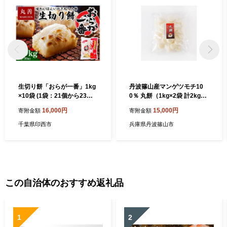
生切り餅「おらが一番」1kg
丹波篠山産マンゲツモチ10
×10袋 (1袋：21個から23個
0％ 丸餅（1kg×2袋 計2kg）
入り)｜餅 モチ もち おもち
兵庫県 丹波篠山市 おもち 餅
16,000円
15,000円
寄附金額
寄附金額
切り餅 [0510]
モチ 満月餅 丹波たぶち農場
千葉県印西市
兵庫県丹波篠山市
この自治体のおすすめ返礼品
1
2