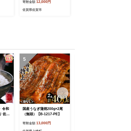
12,000円
寄附金額
佐賀県佐賀市
5
6
》令和
国産うなぎ蒲焼200g×2尾
艶さし！【A4～A5】佐賀牛
り 佐賀
（無頭）【B-1217-PE】
切り落とし 1kg (500g×2P)
B-1181-MP
13,000円
12,500円
寄附金額
寄附金額
佐賀県上峰町
佐賀県上峰町