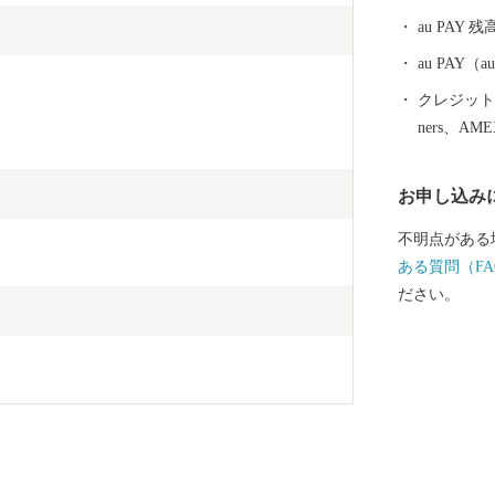
最高級A5ラ
au PAY 残
au PAY
クレジットカ
ners、AM
お申し込み
不明点がある
ある質問（FA
ださい。