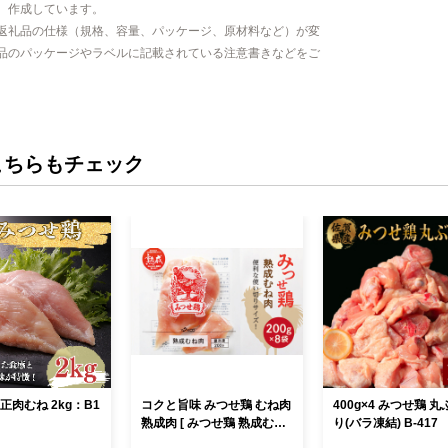
、作成しています。
返礼品の仕様（規格、容量、パッケージ、原材料など）が変
品のパッケージやラベルに記載されている注意書きなどをご
こちらもチェック
正肉むね 2kg：B1
コクと旨味 みつせ鶏 むね肉
400g×4 みつせ鶏 
熟成肉 [ みつせ鶏 熟成むね
り(バラ凍結) B-417
肉 1.6kg ] | みつせ鶏 むね肉