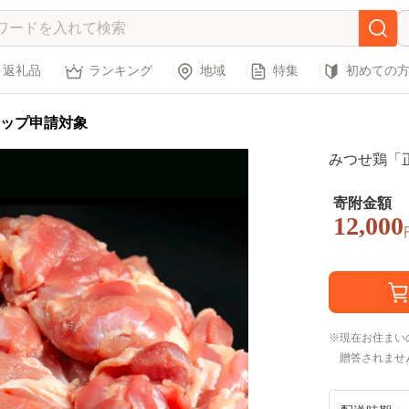
返礼品
ランキング
地域
特集
初めての
ップ申請対象
みつせ鶏「正肉
寄附金額
12,000
現在お住まい
贈答されませ