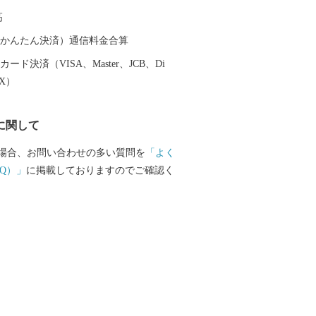
ンクならではの食感です。
高
（auかんたん決済）通信料金合算
ード決済（VISA、Master、JCB、Di
EX）
に関して
場合、お問い合わせの多い質問を
「よく
Q）」
に掲載しておりますのでご確認く