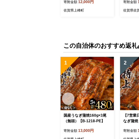
12,000円
寄附金額
寄附金額
佐賀県上峰町
佐賀県佐
この自治体のおすすめ返礼
1
2
国産うなぎ蒲焼160g×3尾
【7営業
（無頭）【B-1218-PE】
なぎ蒲焼 
発送不可地
13,000円
寄附金額
寄附金額
-PE]
佐賀県上峰町
佐賀県上