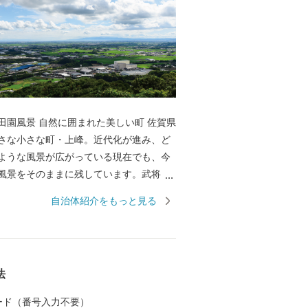
園風景 自然に囲まれた美しい町 佐賀県
さな小さな町・上峰。近代化が進み、ど
ような風景が広がっている現在でも、今
風景をそのままに残しています。武将・
だ鎮西山から湧き出る清らかな水は、町
自治体紹介をもっと見る
巡り豊かな土壌を作り上げます。 清らか
た肥沃な大地で育った作物や家畜は、も
最高級。特に、町の南部で肥育を行って
の最高級銘柄”佐賀牛”は、全日本牛枝肉
法
て名誉賞（農林水産大臣賞）を受賞する
口に入れた瞬間のとろけるような肉質は
 カード（番号入力不要）