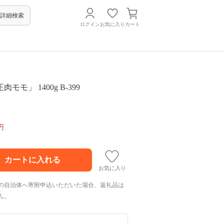
詳細検索
ログイン
お気に入り
カート
方
モモ」 1400g B-399
円
お気に入り
の自治体へ寄附申込いただいた場合、返礼品は
ん。