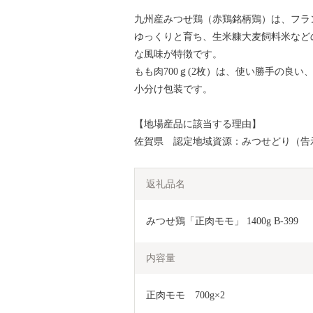
九州産みつせ鶏（赤鶏銘柄鶏）は、フラ
ゆっくりと育ち、生米糠大麦飼料米など
な風味が特徴です。
もも肉700ｇ(2枚）は、使い勝手の良
小分け包装です。
【地場産品に該当する理由】
佐賀県 認定地域資源：みつせどり（告
返礼品名
みつせ鶏「正肉モモ」 1400g B-399
内容量
正肉モモ　700g×2