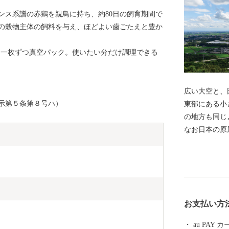
ンス系譜の赤鶏を親鳥に持ち、約80日の飼育期間で
の穀物主体の飼料を与え、ほどよい歯ごたえと豊か
い、一枚ずつ真空パック。使いたい分だけ調理できる
広い大空と、田
示第５条第８号ハ）
東部にある小
の地方も同じ
なお日本の原
源為朝を育ん
全体へと駆け
な水に恵まれ
ちろんどれも
いる黒毛和牛
お支払い方
コンクールに
ほどの逸品。
au PAY