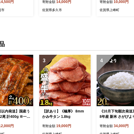
14,500円
14,000円
10,000円
寄附金額
寄附金額
ムネ肉 熟成肉 _b-392
賀市
佐賀県多久市
佐賀県上峰町
品
3
4
日以内発送】国産う
【訳あり】《極厚》 8mm
《10月下旬順次発送
2尾 計400g ※一部
かみ牛タン 1.8kg
8年産 新米 さがびよ
域あり［B-1186
県産（精米）20kg
12,000円
19,000円
34,000円
寄附金額
寄附金額
峰町
佐賀県上峰町
佐賀県上峰町