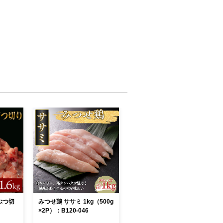
丸ぶつ切
みつせ鶏 ササミ 1kg（500g
×2P）：B120-046