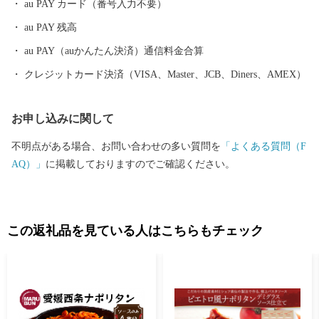
au PAY カード（番号入力不要）
す。勇ましい太鼓・鉦に合せて練り歩くさまは壮観です。さら
au PAY 残高
に、「新幹線生みの親」十河信二氏ゆかりの地に誕生した四国初
の鉄道博物館「四国鉄道文化館」があります。十河氏の功績を紹
au PAY（auかんたん決済）通信料金合算
介する記念館や観光案内、物産販売を行う観光交流センターを併
クレジットカード決済（VISA、Master、JCB、Diners、AMEX）
設しています。2017年開催の「愛顔（えがお）つなぐえひめ国
体」の山岳競技会場として使用された「石鎚クライミングパークS
お申し込みに関して
AIJO」は、スポーツクライミングの競技別強化センターとして、J
OC（公益財団法人日本オリンピック委員会）から認定されまし
不明点がある場合、お問い合わせの多い質問を
「よくある質問（F
た。 〇ワクワク度日本一のまちづくりを目指して 2018日本ICT教
AQ）」
に掲載しておりますのでご確認ください。
育アワードを受賞した教育分野や福祉、健康、子育てなどの他分
野でICTを活用するスマートシティの構築をはじめ、起業型地域お
こし協力隊制度を活用してベンチャー企業の誘致・育成、市民や
企業から募った資金を市民活動に役立てる新たなローカルファン
この返礼品を見ている人はこちらもチェック
ドの構築、中四国地方の市町村で初の自治体シンクタンクの開設
など「人」と「仕事」の好循環を創出して「まち」の総合力を高
めることを目指したワクワク度日本一のまちづくりに取り組んで
います。