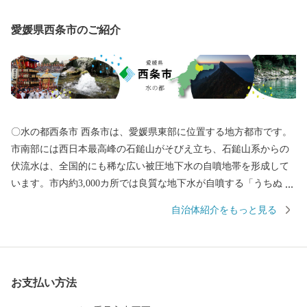
愛媛県西条市のご紹介
〇水の都西条市 西条市は、愛媛県東部に位置する地方都市です。
市南部には西日本最高峰の石鎚山がそびえ立ち、石鎚山系からの
伏流水は、全国的にも稀な広い被圧地下水の自噴地帯を形成して
います。市内約3,000カ所では良質な地下水が自噴する「うちぬ
き」という現象が見られ、市民の約半数が地下水で生活していま
自治体紹介をもっと見る
す。また日本一の生産量を誇るはだか麦や愛宕柿、春の七草、県
下一の収穫量を誇る水稲、ほうれん草、きゅうり、アスパラガス
など多様な農作物の一大産地であるとともに、非鉄金属、鉄鋼、
機械等の分野を中心に四国最大規模の工業地帯を形成していま
お支払い方法
す。他にも見どころとして、市内各所の神社で繰り広げられる秋
祭りには、150台を超えるだんじり、みこし、太鼓台が奉納されま