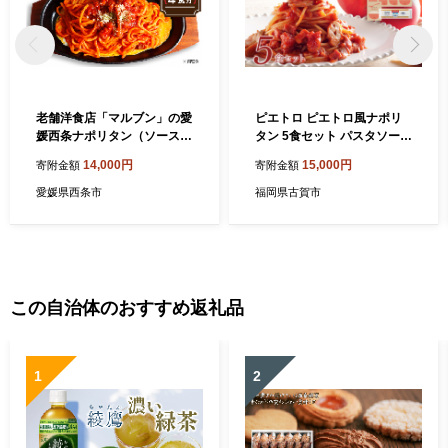
老舗洋食店「マルブン」の愛
ピエトロ ピエトロ風ナポリ
媛西条ナポリタン（ソースの
タン 5食セット パスタソース
み 4食分）
5食 ピエトロ 調味料 ナポリ
14,000円
15,000円
寄附金額
寄附金額
タン レトルト 長期保存 保存
食 備蓄 送料無料
愛媛県西条市
福岡県古賀市
この自治体のおすすめ返礼品
1
2