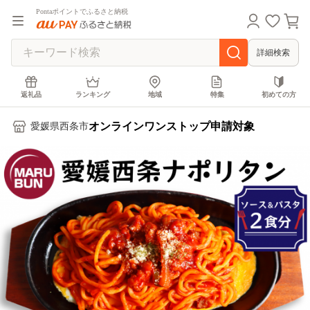
Pontaポイントでふるさと納税
詳細検索
返礼品
ランキング
地域
特集
初めての方
オンラインワンストップ申請対象
愛媛県西条市