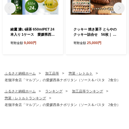
綾鷹 濃い緑茶 650mlPET 24
クッキー 焼き菓子 とらやの
本入り 1ケース 愛媛県西条
クッキー詰合せ 56枚｜ 愛
市 ｜ お茶 緑茶 濃い 綾鷹 機
媛県西条市 クッキー 詰め合
9,000円
25,000円
寄附金額
寄附金額
能性表示食品 茶カテキン ペ
わせ 人気 アソート お菓子ス
ットボトル 1箱 清涼飲料水
イーツ 食べ比べ 個包装 手作
飲料 愛媛県 西条市 送料無料
り 西条市 とらや
ふるさと納税ホーム
加工品等
惣菜・レトルト
老舗洋食店「マルブン」の愛媛西条ナポリタン（ソース＆パスタ 2食分）
ふるさと納税ホーム
ランキング
加工品等ランキング
惣菜・レトルトランキング
老舗洋食店「マルブン」の愛媛西条ナポリタン（ソース＆パスタ 2食分）