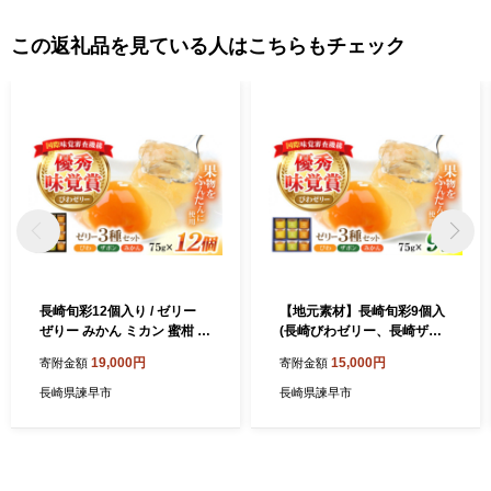
この返礼品を見ている人はこちらもチェック
長崎旬彩12個入り / ゼリー
【地元素材】長崎旬彩9個入
ぜりー みかん ミカン 蜜柑 ザ
(長崎びわゼリー、長崎ザボ
ボン ざぼん ビワ びわ 枇杷
ンゼリー、伊木力みかんゼリ
19,000円
15,000円
寄附金額
寄附金額
果汁 / 諫早市 / 有限会社あじ
ー) / ゼリー ぜりー みかん ミ
さい [AHAH001]
カン 蜜柑 ザボン びわ ビワ
長崎県諫早市
長崎県諫早市
枇杷 / 諫早市 / 有限会社あじ
さい [AHAH002]