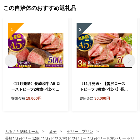
この自治体のおすすめ返礼品
1
2
〈11月発送〉長崎和牛 A5 ロ
〈11月発送〉【贅沢ロース
ーストビーフ2種食べ比べ 希
トビーフ 3種食べ比べ】長崎
少部位イチボ(200g)・モモ(3
和牛 A5 希少部位イチボ200
19,000円
30,000円
寄附金額
寄附金額
00g) / 牛肉 国産 ろーすとび
g・モモ300g・サーロイン20
ーふ ブロック いちぼ 赤身 も
0g / ローストビーフ スライ
も / 諫早市 / 野中精肉店 [AH
ス 牛肉 国産 ろーすとびーふ
CW175]
いちぼ 赤身 もも サーロイン
/ 諫早市 / 野中精肉店 [AHCW
174]
ふるさと納税ホーム
菓子
ゼリー・プリン
長崎びわゼリー 12個 / びわ ビワ 枇杷 ビワゼリー びわゼリー 枇杷ゼリー ゼリ