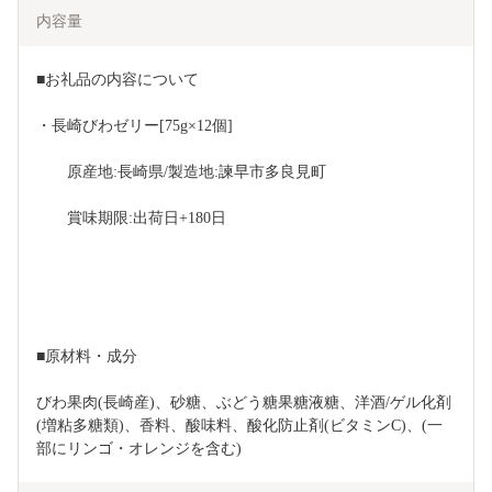
内容量
■お礼品の内容について
・長崎びわゼリー[75g×12個]
　　原産地:長崎県/製造地:諫早市多良見町
　　賞味期限:出荷日+180日
■原材料・成分
びわ果肉(長崎産)、砂糖、ぶどう糖果糖液糖、洋酒/ゲル化剤
(増粘多糖類)、香料、酸味料、酸化防止剤(ビタミンC)、(一
部にリンゴ・オレンジを含む)