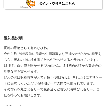
ポイント交換所はこちら
返礼品説明
長崎の果物として有名なびわ。
今から約180年程前に長崎の中国領事より三浦シオがびわの種子を
もらい茂木の地に植え育てたのがその始まると云われています。
12月頃、白い花を咲かせるびわの木は、5月初めの頃から黄金色の
見事な実を実らせます。
びわの実は収穫時季がとても短く(20日程度)、それだけにデリケー
トに美味しくいただける時期が一年の間でも限られています。
そのびわを丸ごとゼリーで包み込んだ贅沢な長崎びわゼリー。自
信を持ってお届けします。