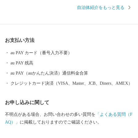
育て世帯から好評をいただいており、今後、さらなる取組を進め
自治体紹介をもっと見る
るため、皆さまからの応援を心よりお待ちしております。 この
ほか、「産業振興」や「図書資料購入」、「スポーツ振興」など
の事業に応じた複数の寄附コースをご用意しております。 ご寄附
いただいた方には、諫早市自慢の特産品などをお礼としてお送り
お支払い方法
しております。 ふるさと諫早と、そこで遊ぶ子どもたちの笑顔を
思い浮かべていただければ幸いです。 ふるさと納税の返礼品、配
au PAY カード（番号入力不要）
送、寄附金受領証明書、ワンストップ特例申請書などに関するお
au PAY 残高
問い合わせは下記へ お問合せ先：諫早市ふるさと納税サポート室
TEL:050-8890-9461（受付時間：平日10：00～17：00） FAX:0957-
au PAY（auかんたん決済）通信料金合算
56-9961 メールアドレス：isahaya@steamship.co.jp ※土曜日・日曜
クレジットカード決済（VISA、Master、JCB、Diners、AMEX）
日・祝日および年末年始は対応いたしかねます。
お申し込みに関して
不明点がある場合、お問い合わせの多い質問を
「よくある質問（F
AQ）」
に掲載しておりますのでご確認ください。