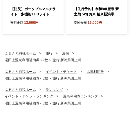
【防災】ポータブルマルチラ
【先行予約】令和8年産米 新
イト 多機能 LEDライト ラ
之助 5kg お米 精米新潟県田
ジオ 充電式ライト ダイナモ
上町
13,000円
16,000円
寄附金額
寄附金額
充電 USB充電 サイレン付き
懐中電灯 雑貨 日用品新潟県
田上町
ふるさと納税ホーム
旅行
温泉
湯田上温泉利用補助券＜2枚＞ 旅行 新潟県田上町
ふるさと納税ホーム
イベント・チケット
温泉利用券
湯田上温泉利用補助券＜2枚＞ 旅行 新潟県田上町
ふるさと納税ホーム
ランキング
イベント・チケットランキング
温泉利用券ランキング
湯田上温泉利用補助券＜2枚＞ 旅行 新潟県田上町