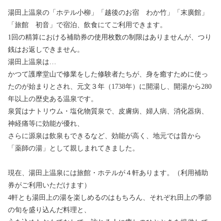
湯田上温泉の「ホテル小柳」「越後のお宿 わか竹」「末廣館」
「旅館 初音」で宿泊、飲食にてご利用できます。
1回の精算における補助券の使用枚数の制限はありませんが、つり
銭はお返しできません。
湯田上温泉は…
かつて護摩堂山で修業をした修験者たちが、身を癒すために使っ
たのが始まりとされ、元文３年（1738年）に開湯し、開湯から280
年以上の歴史ある温泉です。
泉質はナトリウム・塩化物質泉で、皮膚病、婦人病、消化器病、
神経痛等に効能が優れ、
さらに源泉は飲泉もできるなど、効能が高く、地元では昔から
「薬師の湯」として親しまれてきました。
現在、湯田上温泉には旅館・ホテルが４軒あります。（利用補助
券がご利用いただけます）
4軒とも湯田上の湯を楽しめるのはもちろん、それぞれ田上の季節
の旬を盛り込んだ料理と、