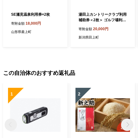
SE瀬見温泉利用券×2枚
湯田上カントリークラブ利用
補助券＜2枚＞ ゴルフ場利用
18,000円
寄附金額
権 ゴルフプレー スポーツ 新
20,000円
寄附金額
潟県田上町
山形県最上町
新潟県田上町
この自治体のおすすめ返礼品
1
2