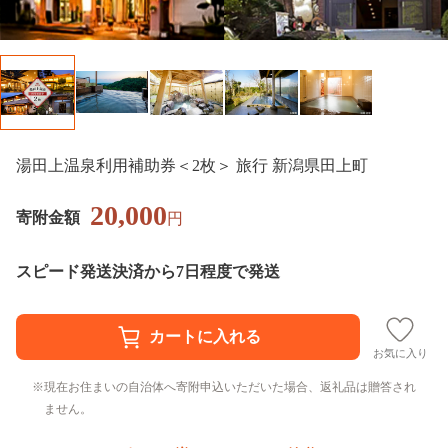
湯田上温泉利用補助券＜2枚＞ 旅行 新潟県田上町
20,000
寄附金額
円
スピード発送
決済から7日程度で発送
お気に入り
現在お住まいの自治体へ寄附申込いただいた場合、返礼品は贈答され
ません。