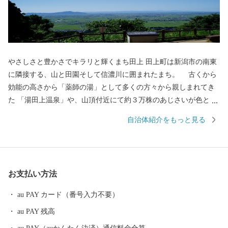
やさしさと豊かさでキラリと輝くまち田上 田上町は新潟市の南東
に隣接する、山と田園そして信濃川に囲まれたまち。 古くから
効能の高さから「薬師の湯」として多くの方々から親しまれてき
た 「湯田上温泉」や、山頂付近にて約３万株のあじさいが色とり
どりに咲きほこる 「護摩堂山」など自然豊かな魅力・みどころが
自治体紹介をもっと見る
いっぱい！ 産業では農業が盛んで、自然の恵みをたっぷりと受
けて育ったお米や桃、梅、 たけのこなどが町自慢の特産品です。
お支払い方法
au PAY カード（番号入力不要）
au PAY 残高