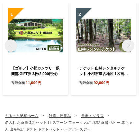
1
2
【ゴルフ】小郡カンツリー倶
チケット 山林レンタルチケ
楽部 GIFT券 3枚(3,000円分)
ット 小郡市津古地区 1区画 3
ヶ月
11,000円
92,000円
寄附金額
寄附金額
ふるさと納税ホーム
雑貨・日用品
食器・グラス
名入れ お食事 3点 セット 皿 スプーン フォーク ねこ 木製 食器 ベビー 赤ちゃ
ん 出産祝い ギフト ギフトセット ハーフバースデー