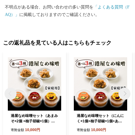
不明点がある場合、お問い合わせの多い質問を
「よくある質問（F
AQ）」
に掲載しておりますのでご確認ください。
この返礼品を見ている人はこちらもチェック
港屋なめ味噌セット（あまみ
港屋なめ味噌セット（にんに
そ×2個 +柚子胡椒×1個）
く×1個+柚子胡椒×1個+あま
【家庭用】
みそ×1個）【家庭用】
10,000円
10,000円
寄附金額
寄附金額