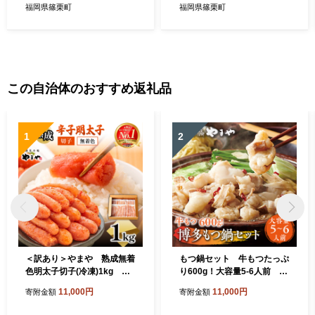
福岡県篠栗町
福岡県篠栗町
この自治体のおすすめ返礼品
1
2
＜訳あり＞やまや 熟成無着
もつ鍋セット 牛もつたっぷ
色明太子切子(冷凍)1kg 篠
り600g！大容量5-6人前 博
栗町本社工場 AZ022
多もつ鍋やまや 国産牛も
11,000円
11,000円
寄附金額
寄附金額
つ 篠栗町本社 AZ039