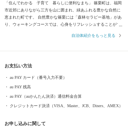
「住んでわかる 子育て 暮らしに便利なまち」 篠栗町は、福岡
市近郊にありながら三方を山に囲まれ、緑あふれる豊かな自然に
恵まれた町です。 自然豊かな篠栗には「森林セラピー基地」があ
り、ウォーキングコースでは、心身をリフレッシュすることがで
きます。 ヤマトの森では、森の巨人たち100選に選ばれた｢トウダ
自治体紹介をもっと見る
の二又｣や｢大和の大杉｣などの巨樹・巨木が点在する大和の森に、
篠栗九大の森では、ラクウショウをはじめ、たくさんの植物に出
会えます。 また、180年の歴史を持つ篠栗四国霊場もあり、全国
からお遍路さんがやってきます。 福岡市内まで車でおよそ20分
お支払い方法
（都市高速利用時）、JRでおよそ20分と通勤・通学にも便利な町
です。
au PAY カード（番号入力不要）
au PAY 残高
au PAY（auかんたん決済）通信料金合算
クレジットカード決済（VISA、Master、JCB、Diners、AMEX）
お申し込みに関して