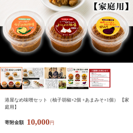
港屋なめ味噌セット（柚子胡椒×2個 +あまみそ×1個） 【家
庭用】
10,000
寄附金額
円