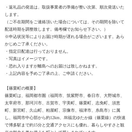
・返礼品の発送は、取扱事業者の準備が整い次第、順次発送いた
します。
（ご不在期間をご連絡頂いた場合については、その期間を除いて
配送時期を調整致します。備考欄でお知らせ下さい。）
※申込状況等によりお届け時期が遅れる場合がございます。あら
かじめご了承ください。
・指定日配達は行っておりません。
・写真はイメージです。
・恐れ入りますが離島へのお届けは致しかねます。
・上記内容を予めご了承の上、ご申請ください。
【篠栗町の概要】
篠栗町は、福岡都市圏（福岡市、筑紫野市、春日市、大野城市、
太宰府市、那珂川市、古賀市、宇美町、篠栗町、志免町、須恵
町、新宮町、久山町、粕屋町、宗像市、福津市、糸島市）に属
し、福岡市中心部から約12km、JR福北ゆたか線（篠栗線）の快速
で博多駅まで約15分と交通アクセスにも優れ、暮らしやすさと観