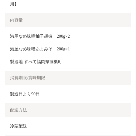
用】
内容量
港屋なめ味噌柚子胡椒　200g×2
港屋なめ味噌あまみそ　200g×1
製造地:すべて福岡県篠栗町
消費期限/賞味期限
製造日より90日
配送方法
冷蔵配送