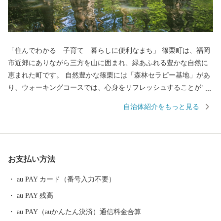
「住んでわかる 子育て 暮らしに便利なまち」 篠栗町は、福岡
市近郊にありながら三方を山に囲まれ、緑あふれる豊かな自然に
恵まれた町です。 自然豊かな篠栗には「森林セラピー基地」があ
り、ウォーキングコースでは、心身をリフレッシュすることがで
きます。 ヤマトの森では、森の巨人たち100選に選ばれた｢トウダ
自治体紹介をもっと見る
の二又｣や｢大和の大杉｣などの巨樹・巨木が点在する大和の森に、
篠栗九大の森では、ラクウショウをはじめ、たくさんの植物に出
会えます。 また、180年の歴史を持つ篠栗四国霊場もあり、全国
からお遍路さんがやってきます。 福岡市内まで車でおよそ20分
お支払い方法
（都市高速利用時）、JRでおよそ20分と通勤・通学にも便利な町
です。
au PAY カード（番号入力不要）
au PAY 残高
au PAY（auかんたん決済）通信料金合算