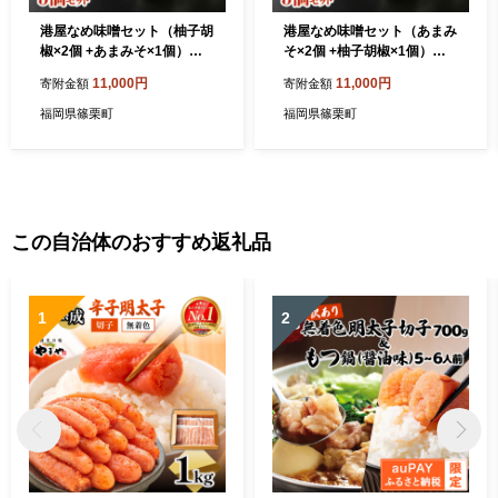
港屋なめ味噌セット（柚子胡
港屋なめ味噌セット（あまみ
椒×2個 +あまみそ×1個）
そ×2個 +柚子胡椒×1個）
【贈答用(木箱入り)】
【贈答用(木箱入り)】
11,000円
11,000円
寄附金額
寄附金額
福岡県篠栗町
福岡県篠栗町
この自治体のおすすめ返礼品
1
2