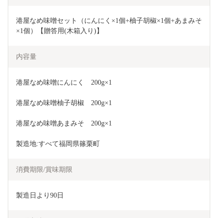
港屋なめ味噌セット（にんにく×1個+柚子胡椒×1個+あまみそ
×1個）【贈答用(木箱入り)】
内容量
港屋なめ味噌にんにく　200g×1
港屋なめ味噌柚子胡椒　200g×1
港屋なめ味噌あまみそ　200g×1
製造地:すべて福岡県篠栗町
消費期限/賞味期限
製造日より90日