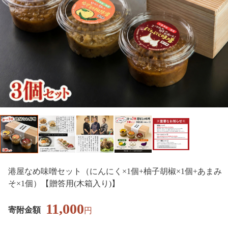
港屋なめ味噌セット（にんにく×1個+柚子胡椒×1個+あまみ
そ×1個）【贈答用(木箱入り)】
11,000
寄附金額
円