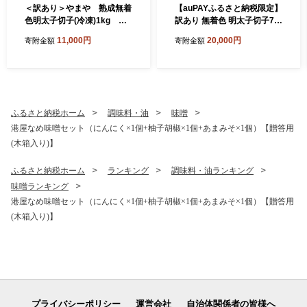
＜訳あり＞やまや 熟成無着
【auPAYふるさと納税限定】
色明太子切子(冷凍)1kg 篠
訳あり 無着色 明太子切子70
栗町本社工場 AZ022
0g＆もつ鍋(醤油味) 5?6人前
11,000円
20,000円
寄附金額
寄附金額
セット AZ090
ふるさと納税ホーム
調味料・油
味噌
港屋なめ味噌セット（にんにく×1個+柚子胡椒×1個+あまみそ×1個）【贈答用
(木箱入り)】
ふるさと納税ホーム
ランキング
調味料・油ランキング
味噌ランキング
港屋なめ味噌セット（にんにく×1個+柚子胡椒×1個+あまみそ×1個）【贈答用
(木箱入り)】
プライバシーポリシー
運営会社
自治体関係者の皆様へ