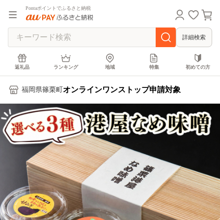
Pontaポイントでふるさと納税
詳細検索
返礼品
ランキング
地域
特集
初めての方
オンラインワンストップ申請対象
福岡県篠栗町