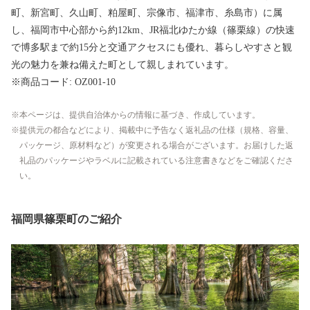
町、新宮町、久山町、粕屋町、宗像市、福津市、糸島市）に属
し、福岡市中心部から約12km、JR福北ゆたか線（篠栗線）の快速
で博多駅まで約15分と交通アクセスにも優れ、暮らしやすさと観
光の魅力を兼ね備えた町として親しまれています。
※商品コード: OZ001-10
本ページは、提供自治体からの情報に基づき、作成しています。
提供元の都合などにより、掲載中に予告なく返礼品の仕様（規格、容量、
パッケージ、原材料など）が変更される場合がございます。お届けした返
礼品のパッケージやラベルに記載されている注意書きなどをご確認くださ
い。
福岡県篠栗町のご紹介