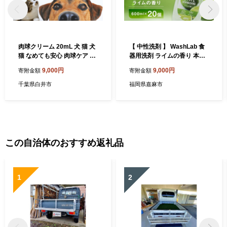
肉球クリーム 20mL 犬 猫 犬
【 中性洗剤 】 WashLab 食
猫 なめても安心 肉球ケア 天
器用洗剤 ライムの香り 本体
然由来成分100%
600ml×20個 生活用品 生活
9,000円
9,000円
寄附金額
寄附金額
雑貨 雑貨 日用品 洗剤 食器
食器用
千葉県白井市
福岡県嘉麻市
この自治体のおすすめ返礼品
1
2