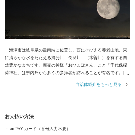
海津市は岐阜県の最南端に位置し、西にそびえる養老山地、東
に清らかな水をたたえる揖斐川、長良川、（木曽川）を有する自
然豊かなまちです。商売の神様「おひょぼさん」こと「千代保稲
荷神社」は県内外から多くの参拝者が訪れることが有名です。日
本のほぼ真ん中に位置し、ほどよく便利で、豊かな自然にも恵ま
自治体紹介をもっと見る
れている海津市は、「都会」過ぎず、「田舎」過ぎない、何をす
るにも「ちょうどいいまち」です。
お支払い方法
au PAY カード（番号入力不要）