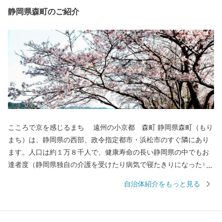
静岡県森町のご紹介
こころで京を感じるまち 遠州の小京都 森町 静岡県森町（もり
まち）は、静岡県の西部、政令指定都市・浜松市のすぐ隣にあり
ます。人口は約１万８千人で、健康寿命の長い静岡県の中でもお
達者度（静岡県独自の介護を受けたり病気で寝たきりになったり
せず、自立して健康に生活できる期間）が毎年上位で、元気な人
自治体紹介をもっと見る
が多い町です。 また、三方を小高い山々に囲まれ、町の中央を
清流「太田川」が流れ、どこか京都に似た風情を感じる町でもあ
ります。 大正12年（1923年）7月、森町を訪れた地理学者「志賀