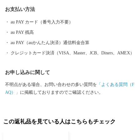
重昂（しがしげたか）」は、山紫水明のこの町を「小京都」と称
お支払い方法
賛し、以来遠州の小京都と呼ばれるようになりました。 森町に
は、5月の新茶、6月のとうもろこし、8月の新米、11月の次郎柿、
au PAY カード（番号入力不要）
12月のレタス、通年出荷できるクラウンメロン、歴史と伝統のあ
au PAY 残高
る品々などなど、多くの特産品に恵まれている町です。みなさま
には、そんな静岡県森町の選りすぐりのお礼の品を心を込めてお
au PAY（auかんたん決済）通信料金合算
送りいたします。
クレジットカード決済（VISA、Master、JCB、Diners、AMEX）
お申し込みに関して
不明点がある場合、お問い合わせの多い質問を
「よくある質問（F
AQ）」
に掲載しておりますのでご確認ください。
この返礼品を見ている人はこちらもチェック