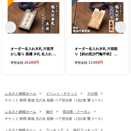
オーダー名入れ木札 片面浮
オーダー名入れ木札 片面彫
かし彫り 黒檀 木札 名入れ 静
り【斜め毘沙門亀甲柄】 良
岡県 森町
母札 木札 名入れ 静岡県 森町
20,000円
13,000円
寄附金額
寄附金額
ふるさと納税ホーム
イベント・チケット
その他
チケット 静岡 葛城 北の丸 桜殿 ペア宿泊券（1泊2食 響コース）
ふるさと納税ホーム
旅行
宿泊券・クーポン
チケット 静岡 葛城 北の丸 桜殿 ペア宿泊券（1泊2食 響コース）
ふるさと納税ホーム
ランキング
旅行ランキング