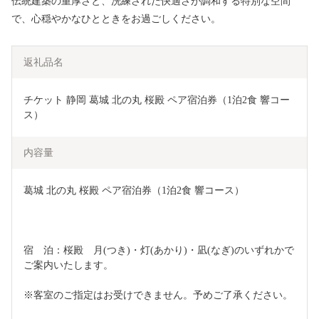
伝統建築の重厚さと、洗練された快適さが調和する特別な空間
で、心穏やかなひとときをお過ごしください。
返礼品名
チケット 静岡 葛城 北の丸 桜殿 ペア宿泊券（1泊2食 響コー
ス）
内容量
葛城 北の丸 桜殿 ペア宿泊券（1泊2食 響コース）
宿　泊：桜殿　月(つき)・灯(あかり)・凪(なぎ)のいずれかで
ご案内いたします。
※客室のご指定はお受けできません。予めご了承ください。