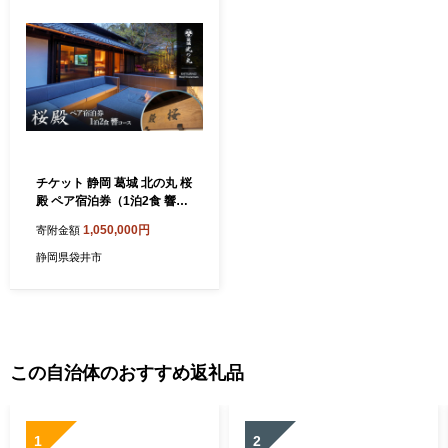
チケット 静岡 葛城 北の丸 桜
殿 ペア宿泊券（1泊2食 響コ
ース） 宿泊券 食事 自然 料理
1,050,000円
寄附金額
グルメ 旅行 露天風呂 古民家
伝統建築 袋井市 静岡県
静岡県袋井市
この自治体のおすすめ返礼品
1
2