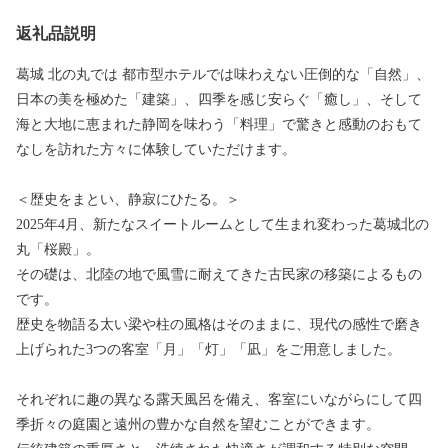
返礼品説明
葛城 北の丸では 都市型ホテルでは味わえない圧倒的な「自然」、
日本の美を極めた「建築」、四季を感じ安らぐ「癒し」、そして
海と大地に恵まれた静岡を味わう「料理」で驚きと感動のおもて
なしを訪れた方々に体験していただけます。
＜歴史をまとい、静寂にひたる。＞
2025年4月、新たなスイートルームとして生まれ変わった葛城北の
丸「桜殿」。
その礎は、北陸の地で風雪に耐えてきた古民家の移築によるもの
です。
歴史を物語る太い梁や柱の風格はそのままに、現代の感性で磨き
上げられた3つの客室「月」「灯」「凪」をご用意しました。
それぞれに趣の異なる露天風呂を備え、客室にいながらにして四
季折々の庭園と遠州の豊かな自然を望むことができます。