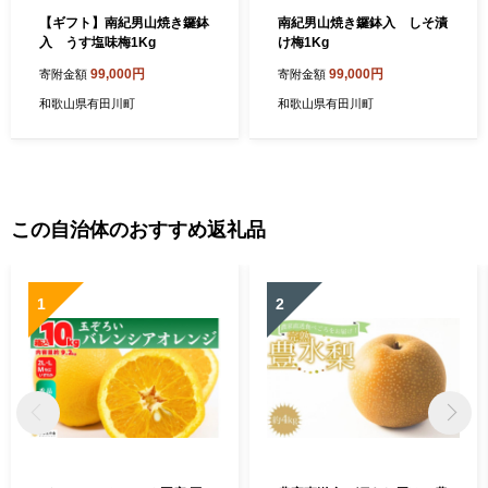
【ギフト】南紀男山焼き鑼鉢
南紀男山焼き鑼鉢入 しそ漬
入 うす塩味梅1Kg
け梅1Kg
99,000円
99,000円
寄附金額
寄附金額
和歌山県有田川町
和歌山県有田川町
この自治体のおすすめ返礼品
1
2