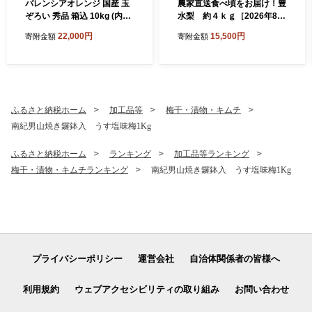
バレンシアオレンジ 国産 玉
農家直送食べ頃をお届け！豊
ぞろい 秀品 箱込 10kg (内容
水梨 約４ｋｇ［2026年8月
量 9.2kg ) 2L L M サイズのい
中旬以降順次発送］
22,000円
15,500円
寄附金額
寄附金額
ずれか 和歌山県産 産地直送
【みかんの会】
ふるさと納税ホーム
加工品等
梅干・漬物・キムチ
南紀男山焼き鑼鉢入 うす塩味梅1Kg
ふるさと納税ホーム
ランキング
加工品等ランキング
梅干・漬物・キムチランキング
南紀男山焼き鑼鉢入 うす塩味梅1Kg
プライバシーポリシー
運営会社
自治体関係者の皆様へ
利用規約
ウェブアクセシビリティの取り組み
お問い合わせ