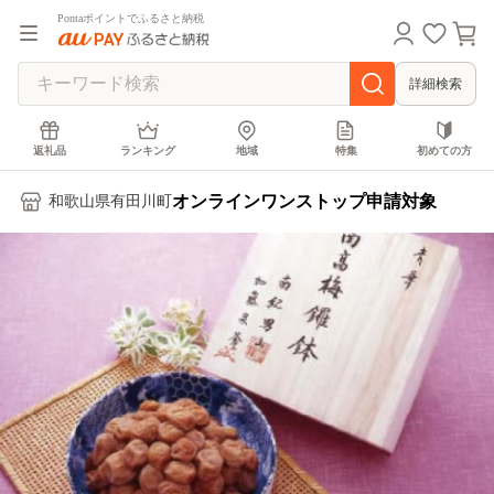
Pontaポイントでふるさと納税
詳細検索
返礼品
ランキング
地域
特集
初めての方
オンラインワンストップ申請対象
和歌山県有田川町