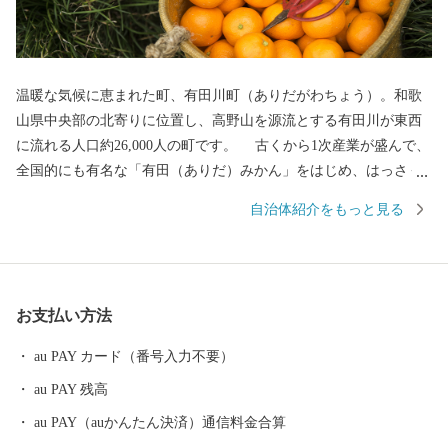
温暖な気候に恵まれた町、有田川町（ありだがわちょう）。和歌
山県中央部の北寄りに位置し、高野山を源流とする有田川が東西
に流れる人口約26,000人の町です。 古くから1次産業が盛んで、
全国的にも有名な「有田（ありだ）みかん」をはじめ、はっさく
や不知火などの柑橘類の生産、日本一の生産量を誇る「ぶどう山
自治体紹介をもっと見る
椒」の栽培が活発に行われるなど、自然に恵まれた町です。また
最近では、個性豊かな飲食店が多く出店されるなど若者が住みや
すい町として、発展を続けています。是非、ふるさと納税で「有
田川町」への応援をよろしくお願いします。
お支払い方法
au PAY カード（番号入力不要）
au PAY 残高
au PAY（auかんたん決済）通信料金合算