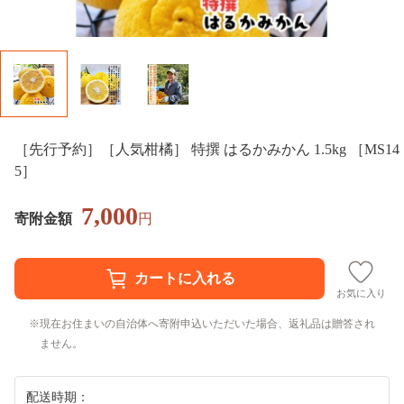
［先行予約］［人気柑橘］ 特撰 はるかみかん 1.5kg ［MS14
5］
7,000
寄附金額
円
お気に入り
現在お住まいの自治体へ寄附申込いただいた場合、返礼品は贈答され
ません。
配送時期：