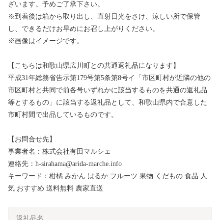
ざいます。予めご了承下さい。
※到着後は箱から取り出し、直射日光をさけ、涼しい所で保管
し、できるだけお早めにお召し上がりください。
※画像はイメージです。
【こちらは和歌山県広川町との共通返礼品になります】
平成31年総務省告示第179号第5条第8号イ「市区町村が近隣の他の
市区町村と共同で前各号いずれかに該当するものを共通の返礼品
等とするもの」に該当する返礼品として、和歌山県内で合意した
市町村間で出品しているものです。
【お問合せ先】
事業者名：株式会社有田マルシェ
連絡先：h-sirahama@arida-marche.info
キーワード：柑橘 みかん はるか フルーツ 果物 くだもの 食品 人
気 おすすめ 送料無料 農家直送
返礼品名