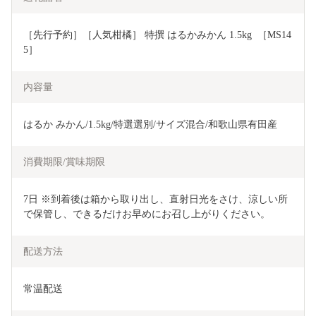
［先行予約］［人気柑橘］ 特撰 はるかみかん 1.5kg  ［MS14
5］
内容量
はるか みかん/1.5kg/特選選別/サイズ混合/和歌山県有田産
消費期限/賞味期限
7日 ※到着後は箱から取り出し、直射日光をさけ、涼しい所
で保管し、できるだけお早めにお召し上がりください。
配送方法
常温配送