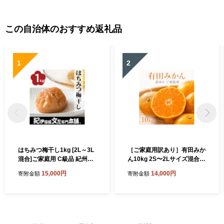
この自治体のおすすめ返礼品
1
2
はちみつ梅干し1kg [2L～3L
［ご家庭用訳あり］有田みか
混合]ご家庭用 C級品 紀州南
ん10kg 2S〜2Lサイズ混合
高梅 和歌山産 紀伊国屋文左
［UT152］
15,000円
14,000円
寄附金額
寄附金額
衛門本舗 ［TC27］