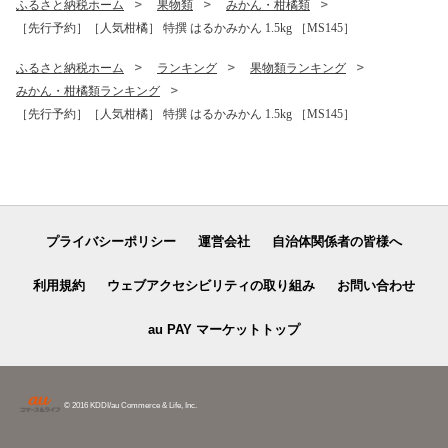
ふるさと納税ホーム
果物類
みかん・柑橘類
［先行予約］［人気柑橘］ 特撰 はるかみかん 1.5kg ［MS145］
ふるさと納税ホーム
ランキング
果物類ランキング
みかん・柑橘類ランキング
［先行予約］［人気柑橘］ 特撰 はるかみかん 1.5kg ［MS145］
プライバシーポリシー
運営会社
自治体関係者の皆様へ
利用規約
ウェブアクセシビリティの取り組み
お問い合わせ
au PAY マーケットトップ
© 2016 KDDI/au Commerce & Life, Inc.