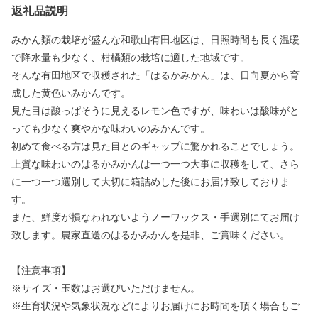
返礼品説明
みかん類の栽培が盛んな和歌山有田地区は、日照時間も長く温暖
で降水量も少なく、柑橘類の栽培に適した地域です。
そんな有田地区で収穫された「はるかみかん」は、日向夏から育
成した黄色いみかんです。
見た目は酸っぱそうに見えるレモン色ですが、味わいは酸味がと
っても少なく爽やかな味わいのみかんです。
初めて食べる方は見た目とのギャップに驚かれることでしょう。
上質な味わいのはるかみかんは一つ一つ大事に収穫をして、さら
に一つ一つ選別して大切に箱詰めした後にお届け致しておりま
す。
また、鮮度が損なわれないようノーワックス・手選別にてお届け
致します。農家直送のはるかみかんを是非、ご賞味ください。
【注意事項】
※サイズ・玉数はお選びいただけません。
※生育状況や気象状況などによりお届けにお時間を頂く場合もご