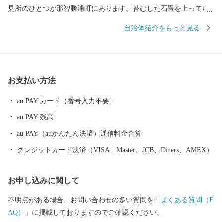
見所のひとつが那智勝浦町にあります。苔むした石畳を上ってい
くと、熊野三山のひとつ「熊野那智大社」、西国三十三所の一番
自治体紹介をもっと見る
札所である「那智山青岸渡寺」、そして日本一の落差133mを誇る
「那智の滝」が忽然と姿を現します。 いにしえの時代、上皇から
庶民まで実にさまざまな人が、遠路はるばるこの地を詣でまし
た。 【生まぐろ】 勝浦漁港は、生まぐろの水揚げ日本一。 生ま
お支払い方法
ぐろとは、捕獲後、冷凍でなく冷蔵（生）で運ばれたまぐろのこ
とです。 もちもちとした生まぐろが、今日もお店に並びます。
au PAY カード（番号入力不要）
【温泉】 JR紀伊勝浦駅を降りると、すぐそこに足湯が。 源泉数は
au PAY 残高
県内一で、温泉宿も日帰り温泉もたくさん。 おだやかな太平洋を
眺めながら、ゆったり、ほっこりしてみませんか？
au PAY（auかんたん決済）通信料金合算
クレジットカード決済（VISA、Master、JCB、Diners、AMEX）
お申し込みに関して
不明点がある場合、お問い合わせの多い質問を
「よくある質問（F
AQ）」
に掲載しておりますのでご確認ください。