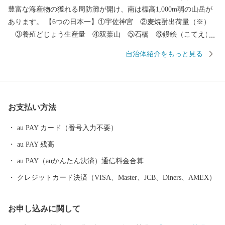
豊富な海産物の獲れる周防灘が開け、南は標高1,000m弱の山岳が
あります。 【6つの日本一】①宇佐神宮 ②麦焼酎出荷量（※）
③養殖どじょう生産量 ④双葉山 ⑤石橋 ⑥鏝絵（こてえ）
【6つの発祥地】①神仏習合 ②神輿 ③放生会 ④万年青 ⑤か
自治体紹介をもっと見る
らあげ専門店 ⑥グリーンツーリズム ※「酒類製造業及び酒類卸
売業の概況（国税庁）」及び「焼酎メーカー売上ランキング（帝
国データバンク）」を基にした集計による
お支払い方法
au PAY カード（番号入力不要）
au PAY 残高
au PAY（auかんたん決済）通信料金合算
クレジットカード決済（VISA、Master、JCB、Diners、AMEX）
お申し込みに関して