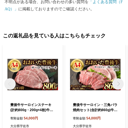
不明点がある場合、お問い合わせの多い質問を
「よくある質問（F
AQ）」
に掲載しておりますのでご確認ください。
この返礼品を見ている人はこちらもチェック
豊後牛サーロインステーキ
豊後牛サーロイン・三角バラ
(計約800g・200g×4枚)牛肉
焼肉セット(合計約860g)牛肉
お肉 豊後牛 牛サーロイン ス
お肉 豊後牛 牛サーロイン 三
54,000円
54,000円
寄附金額
寄附金額
テーキ【106402400】【ま
角バラ 焼き肉 バーベキュー
るひで】
セット【106402500】【ま
大分県宇佐市
大分県宇佐市