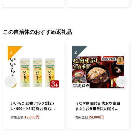
るひで】
この自治体のおすすめ返礼品
1
2
いいちこ 20度 パック(計2.7
うなぎ処 四代目 志おや 紅白
L・900ml×3本)酒 お酒 むぎ
まぶしお食事券(1人前)うな
焼酎 麦焼酎 いいちこ アルコ
ぎ 鰻 ウナギ 国産 九州産 蒲
12,000円
24,000円
寄附金額
寄附金額
ール 飲料 常温 紙パック【10
焼き 白焼き うな重 ひつまぶ
6101500】【酒のひろた】
し タレ付き 勝負めし 【1094
01000】【志おや】