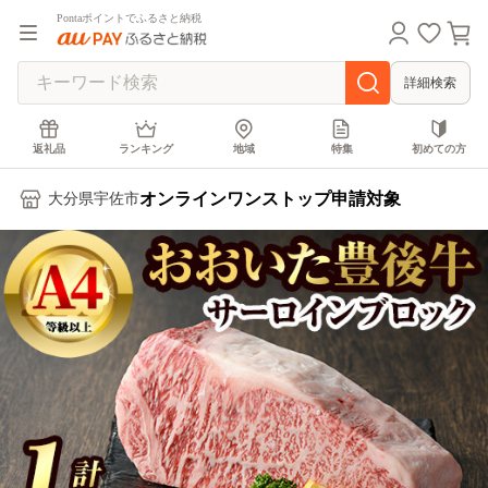
Pontaポイントでふるさと納税
詳細検索
返礼品
ランキング
地域
特集
初めての方
オンラインワンストップ申請対象
大分県宇佐市