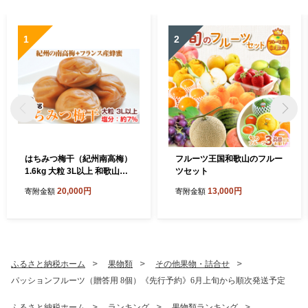
1
2
はちみつ梅干（紀州南高梅）
フルーツ王国和歌山のフルー
1.6kg 大粒 3L以上 和歌山県
ツセット
産
20,000円
13,000円
寄附金額
寄附金額
ふるさと納税ホーム
果物類
その他果物・詰合せ
パッションフルーツ（贈答用 8個）《先行予約》6月上旬から順次発送予定
ふるさと納税ホーム
ランキング
果物類ランキング