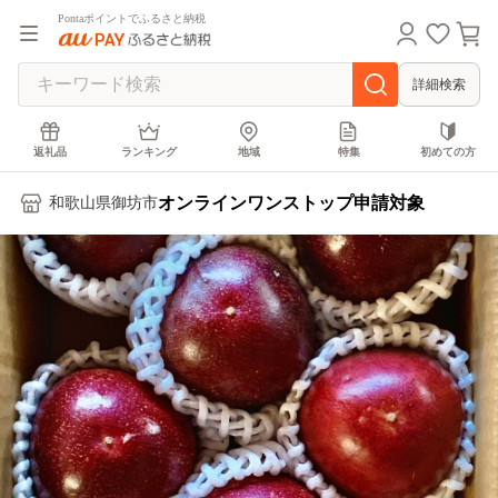
Pontaポイントでふるさと納税
詳細検索
返礼品
ランキング
地域
特集
初めての方
オンラインワンストップ申請対象
和歌山県御坊市