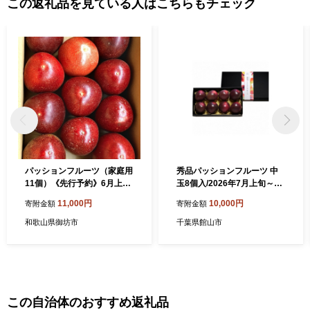
この返礼品を見ている人はこちらもチェック
パッションフルーツ（家庭用
秀品パッションフルーツ 中
11個）《先行予約》6月上旬
玉8個入/2026年7月上旬～8
から順次発送予定
月下旬発送【1488736】
11,000円
10,000円
寄附金額
寄附金額
和歌山県御坊市
千葉県館山市
この自治体のおすすめ返礼品