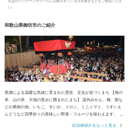
礼品のパッケージやラベルに記載されている注意書きなどをご確認くださ
い。
和歌山県御坊市のご紹介
黒潮による温暖な気候に育まれた歴史、文化が息づくまち 【海の
幸、山の幸、大地の恵みに囲まれたまち】 温州みかん、梅、梨な
どの果樹の他、いちご、すいか、メロン、ミニトマト、うすいえ
んどうなど四季折々の美味しい野菜・フルーツを味わえます。 ま
た、紀伊水道の豊かな漁場では、あじ、さば、タチウオ、あわ
自治体紹介をもっと見る
び、ナガレコ、伊勢えびなど海産物も豊富です。 【色とりどりの