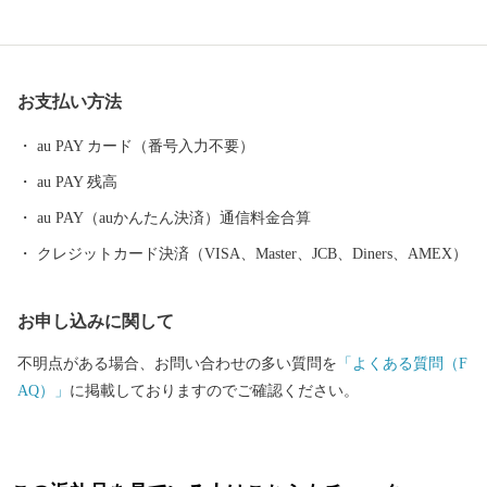
花のまち】 日本一の生産量を誇るスターチスをはじめ、ガーベラ
やバラなど花の産地として知られています。 【自然あふれる豊か
なまち】 いちご狩りやメロン狩り、花摘みを楽しめる観光農園、
お支払い方法
高速のインターそばには広々とした日高川オートキャンプ場があ
り、大阪から約2時間、気軽にアウトドアが楽しめます。 【歴史
au PAY カード（番号入力不要）
とロマンが息づくまち】 熊野古道（紀伊路）にある旧跡をはじ
au PAY 残高
め、「御坊」の由来となった寺内町、宮子姫の伝説など、名所・
旧跡や伝説が数多く残り、当時の息づかいを体感できます。 頂い
au PAY（auかんたん決済）通信料金合算
た寄付金は、子供たちの教育環境の整備、みんなが安心して暮ら
クレジットカード決済（VISA、Master、JCB、Diners、AMEX）
せるための福祉の充実に活用いたします。 笑顔あふれる御坊のた
めに皆様の応援をよろしくお願いします。
お申し込みに関して
不明点がある場合、お問い合わせの多い質問を
「よくある質問（F
AQ）」
に掲載しておりますのでご確認ください。