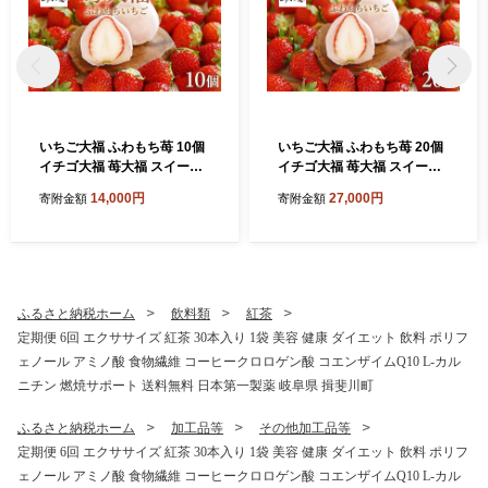
いちご大福 ふわもち苺 10個
いちご大福 ふわもち苺 20個
イチゴ大福 苺大福 スイーツ
イチゴ大福 苺大福 スイーツ
もちもち 和菓子 菓子 いちご
もちもち 和菓子 菓子 いちご
14,000円
27,000円
寄附金額
寄附金額
イチゴ 苺 フルーツ大福 美濃
イチゴ 苺 フルーツ大福 美濃
娘 お取り寄せ みわ屋 送料無
娘 お取り寄せ みわ屋 送料無
料 岐阜県 揖斐川町
料 岐阜県 揖斐川町
ふるさと納税ホーム
飲料類
紅茶
定期便 6回 エクササイズ 紅茶 30本入り 1袋 美容 健康 ダイエット 飲料 ポリフ
ェノール アミノ酸 食物繊維 コーヒークロロゲン酸 コエンザイムQ10 L-カル
ニチン 燃焼サポート 送料無料 日本第一製薬 岐阜県 揖斐川町
ふるさと納税ホーム
加工品等
その他加工品等
定期便 6回 エクササイズ 紅茶 30本入り 1袋 美容 健康 ダイエット 飲料 ポリフ
ェノール アミノ酸 食物繊維 コーヒークロロゲン酸 コエンザイムQ10 L-カル