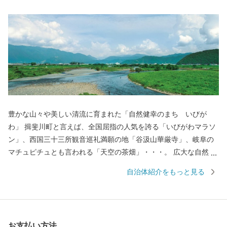
豊かな山々や美しい清流に育まれた「自然健幸のまち いびが
わ」 揖斐川町と言えば、全国屈指の人気を誇る「いびがわマラソ
ン」、西国三十三所観音巡礼満願の地「谷汲山華厳寺」、岐阜の
マチュピチュとも言われる「天空の茶畑」・・・。 広大な自然に
育まれ、歴史や文化が人々の生活に息づくまちで、一人ひとりが
自治体紹介をもっと見る
ともに支え合い知恵を出し合い、健康で幸せな暮らしを創りあげ
ています。 揖斐川町には、豊富な水や肥沃な大地の恵みを受け
た、おいしい米、茶、肉、魚、野菜など、自慢の特産品がいっぱ
いです。
お支払い方法