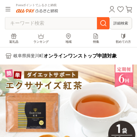
Pontaポイントでふるさと納税
詳細検索
返礼品
ランキング
地域
特集
初めての方
オンラインワンストップ申請対象
岐阜県揖斐川町