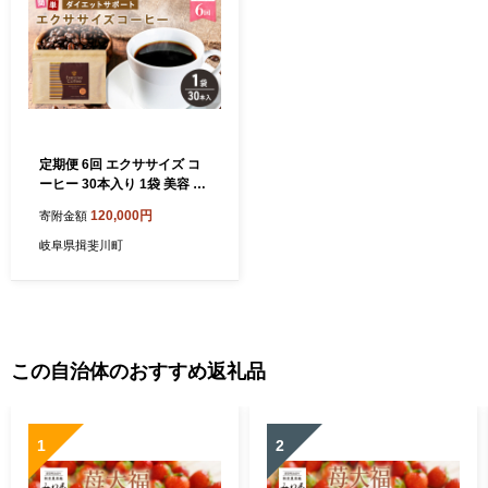
定期便 6回 エクササイズ コ
ーヒー 30本入り 1袋 美容 健
康 ダイエット 飲料 珈琲 ポリ
120,000円
寄附金額
フェノール アミノ酸 食物繊
維 コーヒークロロゲン酸 コ
岐阜県揖斐川町
エンザイムQ10 L-カルニチン
燃焼サポート 送料無料 日本
第一製薬 岐阜県 揖斐川町
この自治体のおすすめ返礼品
1
2