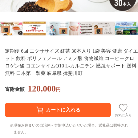
定期便 6回 エクササイズ 紅茶 30本入り 1袋 美容 健康 ダイエ
ット 飲料 ポリフェノール アミノ酸 食物繊維 コーヒークロ
ロゲン酸 コエンザイムQ10 L-カルニチン 燃焼サポート 送料
無料 日本第一製薬 岐阜県 揖斐川町
120,000
寄附金額
円
お気に入り
現在お住まいの自治体へ寄附申込いただいた場合、返礼品は贈答され
ません。