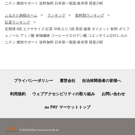
ニチン 燃焼サポート 送料無料 日本第一製薬 岐阜県 揖斐川町
ふるさと納税ホーム
ランキング
飲料類ランキング
紅茶ランキング
定期便 6回 エクササイズ 紅茶 30本入り 1袋 美容 健康 ダイエット 飲料 ポリフ
ェノール アミノ酸 食物繊維 コーヒークロロゲン酸 コエンザイムQ10 L-カル
ニチン 燃焼サポート 送料無料 日本第一製薬 岐阜県 揖斐川町
プライバシーポリシー
運営会社
自治体関係者の皆様へ
利用規約
ウェブアクセシビリティの取り組み
お問い合わせ
au PAY マーケットトップ
© 2016 KDDI/au Commerce & Life, Inc.