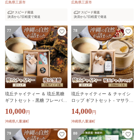
ーツティー 飲料 箱買い まとめ
ェ 飲料 ペットボトル 箱買い ま
広島県三原市
広島県三原市
買い 014118
とめ買い 014117
スピード発送
スピード発送
決済から7日程度で発送
決済から7日程度で発送
77
78
琉丘チャイティー ＆ 琉丘黒糖
琉丘チャイティー ＆ チャイシ
ギフトセット - 黒糖 フレーバー
ロップ ギフトセット - マサラチ
月桃チャイ ティーパック 簡単
ャイ スパイス 本格的 こだわり
10,000
14,000
円
円
本格 スパイス マサラチャイ 人
お手軽 簡単 人気 おすすめ 贈り
気 おすすめ 無添加 自然の恵み
物 プレゼント 贈答用 無添加 黒
沖縄県八重瀬町
沖縄県八重瀬町
贈り物 贈答品 沖縄県 八重瀬町
糖 自然の恵み 優しい 味わい 沖
79
縄県 八重瀬町
80