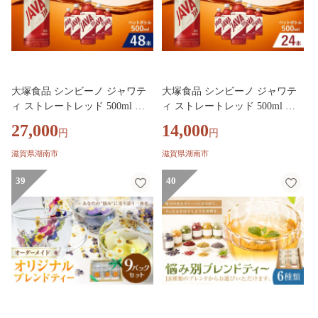
大塚食品 シンビーノ ジャワテ
大塚食品 シンビーノ ジャワテ
ィ ストレートレッド 500ml ペ
ィ ストレートレッド 500ml ペ
ットボトル × 48本入 飲料 テー
ットボトル × 24本入 飲料 テー
27,000
14,000
円
円
ブルドリンク ドリンク 香料不
ブルドリンク ドリンク 香料不
使用 着色料不使用 ストレート
使用 着色料不使用 ストレート
滋賀県湖南市
滋賀県湖南市
ティ フルリーフ 紅茶 ジャワ島
ティ フルリーフ 紅茶 ジャワ島
茶葉 発酵 無糖
39
茶葉 発酵 無糖 無添加
40