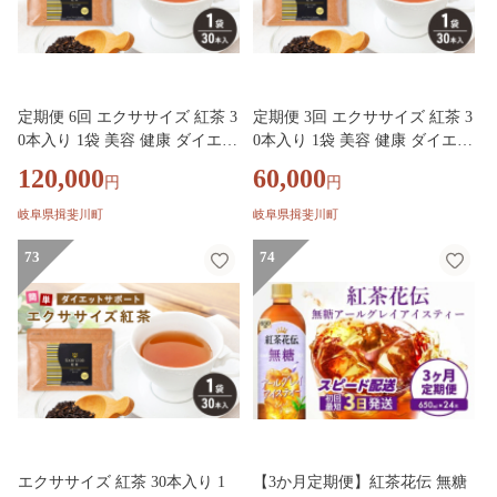
定期便 6回 エクササイズ 紅茶 3
定期便 3回 エクササイズ 紅茶 3
0本入り 1袋 美容 健康 ダイエッ
0本入り 1袋 美容 健康 ダイエッ
ト 飲料 ポリフェノール アミノ
ト 飲料 ポリフェノール アミノ
120,000
60,000
円
円
酸 食物繊維 コーヒークロロゲ
酸 食物繊維 コーヒークロロゲ
ン酸 コエンザイムQ10 L-カルニ
ン酸 コエンザイムQ10 L-カルニ
岐阜県揖斐川町
岐阜県揖斐川町
チン 燃焼サポート 送料無料 日
チン 燃焼サポート 送料無料 日
本第一製薬 岐阜県 揖斐川町
73
本第一製薬 岐阜県 揖斐川町
74
エクササイズ 紅茶 30本入り 1
【3か月定期便】紅茶花伝 無糖