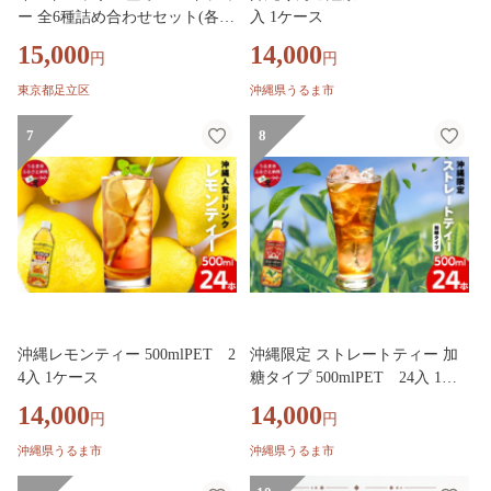
ー 全6種詰め合わせセット(各2
入 1ケース
個入) 専用バック付き｜ギフト
15,000
14,000
円
円
ボックス ギフトセット 紅茶 ス
パイスティー ハーブティー ブ
東京都足立区
沖縄県うるま市
レンドティー アッサム アッサ
ム紅茶 インド産 インドアッサ
7
8
ム ティーバッグ [1516]
沖縄レモンティー 500mlPET 2
沖縄限定 ストレートティー 加
4入 1ケース
糖タイプ 500mlPET 24入 1ケ
ース
14,000
14,000
円
円
沖縄県うるま市
沖縄県うるま市