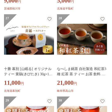
9,000
5,000
円
円
2種 ) さつまいも スイーツ お菓
ング 馬 競馬 競走馬 引退馬 ヴ
子 菓子 和菓子 持ち運び グルメ
ェルサイユリゾートファーム 紅
茨城県桜川市
北海道平取町
おやつ いちご シャインマスカ
茶 茶葉 日高 北海道 平取町 送
ット りんご ベリー フルーツ テ
27
料無料】 BRTV485
28
ィー 紅茶 和紅茶 お茶 茶 [DV02
7sa]
十勝 幕別 [山眠る] オリジナル
なべしま銘茶 自社製造 和紅茶3
ティー 黄鶲(きびたき) 30g×1袋
種 紅茶 茶 ティー お茶 飲料 べ
【 お茶 ジャスミンティー ブレ
にふうき 一番茶 ダージリン系
11,000
21,000
円
円
ンドティー 紅茶 ティータイム
奥飛騨温泉 奥飛騨 国産茶葉 国
ドリンク ギフト 贈答用 北海道
産 BU019
北海道幕別町
岐阜県高山市
】 [№5749-2005]
29
30