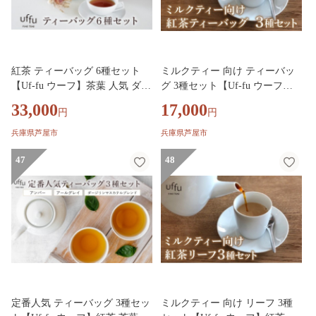
紅茶 ティーバッグ 6種セット
ミルクティー 向け ティーバッ
【Uf-fu ウーフ】茶葉 人気 ダー
グ 3種セット【Uf-fu ウーフ】
ジリンマスカテルブレンド アー
紅茶 茶葉 人気 マタン ブルボン
33,000
17,000
円
円
ルグレイ アールグレイオハラ
アールグレイ セイロン 紅茶セ
ノッテ ミルクティー アイステ
ット ストレートティー にも ア
兵庫県芦屋市
兵庫県芦屋市
ィー ティータイム 詰め合わせ
イスティー ティータイム スペ
贈り物 ギフト プレゼント
47
シャルティー 詰め合わせ 贈り
48
物 ギフト プレゼント
定番人気 ティーバッグ 3種セッ
ミルクティー 向け リーフ 3種