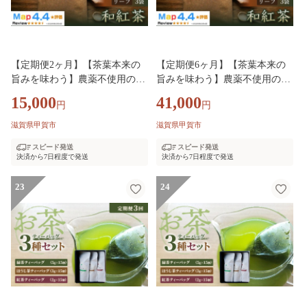
【定期便2ヶ月】【茶葉本来の
【定期便6ヶ月】【茶葉本来の
旨みを味わう】農薬不使用の朝
旨みを味わう】農薬不使用の朝
宮和紅茶 和紅茶（リーフ）×3
宮和紅茶 和紅茶（リーフ）×3
15,000
41,000
円
円
袋 1セット 大阪茶会 国産茶葉
袋 1セット 大阪茶会 国産茶葉
和紅茶 ティータイム (173434-40
和紅茶 ティータイム (173434-40
滋賀県甲賀市
滋賀県甲賀市
040737)
040738)
スピード発送
スピード発送
決済から7日程度で発送
決済から7日程度で発送
23
24