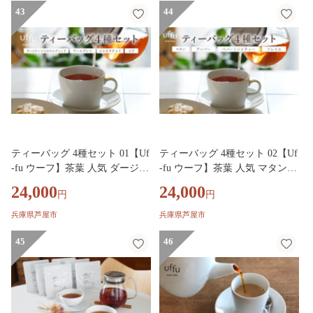
43
ィー ジンジャーティー ジャス
44
ミンブーケ オトンヌ シナモン
ティー ソレイユ リュンヌ ノッ
テ ミルクティー アイスティー
ティータイム 詰め合わせ 贈り
物 ギフト プレゼント
ティーバッグ 4種セット 01【Uf
ティーバッグ 4種セット 02【Uf
-fu ウーフ】茶葉 人気 ダージリ
-fu ウーフ】茶葉 人気 マタン
ン アールグレイ コルカタチャ
アンバー ペパーミントティー
24,000
24,000
円
円
イ エテ ミルクティー アイステ
ソレイユ ミルクティー アイス
ィー ティータイム 詰め合わせ
ティー ティータイム 詰め合わ
兵庫県芦屋市
兵庫県芦屋市
贈り物 ギフト プレゼント
せ 贈り物 ギフト プレゼント
45
46