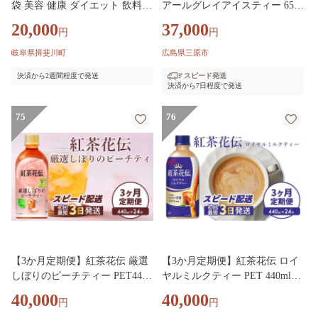
袋 美容 健康 ダイエット 飲料
アールグレイアイスティー 650
ポリフェノール アミノ酸 食物
PET×24本 3回お届け 最短3日発
20,000
37,000
円
円
繊維 コーヒークロロゲン酸 コ
送 ドリンク 飲料 紅茶 お茶 箱
エンザイムQ10 L-カルニチン 燃
買い まとめ買い 広島県 三原市
岐阜県揖斐川町
広島県三原市
焼サポート 送料無料 日本第一
014124
決済から2週間程度で発送
スピード発送
製薬 岐阜県 揖斐川町
決済から7日程度で発送
75
76
【3か月定期便】紅茶花伝 厳選
【3か月定期便】紅茶花伝 ロイ
しぼりのピーチティー PET440
ヤルミルクティー PET 440ml×2
ml 24本(1ケース)3回お届け 最
4本(1ケース) 3回お届け 最短3日
40,000
40,000
円
円
短3日で発送 ペットボトル フル
で発送 紅茶 ミルクティー カフ