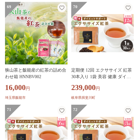
69
70
狭山茶と飯能産の紅茶の詰め合
定期便 12回 エクササイズ 紅茶
わせ箱 HNNBV002
30本入り 1袋 美容 健康 ダイエ
ット 飲料 ポリフェノール アミ
16,000
239,000
円
円
ノ酸 食物繊維 コーヒークロロ
ゲン酸 コエンザイムQ10 L-カル
埼玉県飯能市
岐阜県揖斐川町
ニチン 燃焼サポート 送料無料
71
日本第一製薬 岐阜県 揖斐川町
72