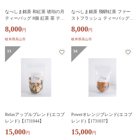
なべしま銘茶 和紅茶 琥珀の月
なべしま銘茶 飛騨紅茶 ファー
ティーバッグ 8個 紅茶 茶 ティ
ストフラッシュ ティーバッグ8
ー お茶 飲料 べにふうき 一番茶
個 紅茶 茶 ティー お茶 飲料 べ
8,000
8,000
円
円
ダージリン系 奥飛騨温泉 奥飛
にふうき 一番茶 ダージリン系
騨 国産茶葉 国産 BU018
奥飛騨温泉 奥飛騨 国産茶葉 国
岐阜県高山市
岐阜県高山市
産 BU014
33
34
Relaxアップルブレンド(エコブ
Powerオレンジブレンド(エコブ
レンド)【1731044】
レンド)【1731037】
15,000
15,000
円
円