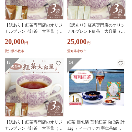
【訳あり】紅茶専門店のオリジ
【訳あり】紅茶専門店のオリジ
ナルブレンド紅茶 大容量（1.5
ナルブレンド紅茶 大容量（1.5
g×60個）（テ・マダム）［112S
g×60個）（ガーデン）［112S0
20,000
25,000
円
円
06］
5］
愛知県小牧市
愛知県小牧市
13
14
【訳あり】紅茶専門店のオリジ
紅茶 個包装 苺和紅茶 6g 2袋 計
ナルブレンド紅茶 大容量（1.5
12g ティーバッグ[宇仁茶館 長