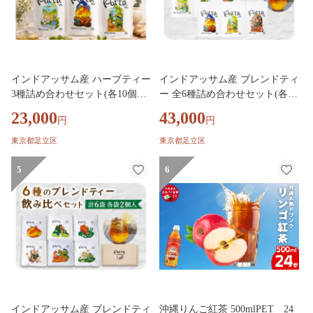
インドアッサム産 ハーブティー
インドアッサム産 ブレンドティ
3種詰め合わせセット(各10個入)
ー 全6種詰め合わせセット(各10
｜インドア紅茶 スパイス ハー
個入)｜紅茶 アッサム紅茶 イン
23,000
43,000
円
円
ブ ノンカフェイン 紅茶 ブレン
ドアッサム インド産紅茶 ブレ
ドティー スパイスティー ハー
ンドティー スパイスティー ハ
東京都足立区
東京都足立区
ブティー ハーブ スパイス ティ
ーブティー ティーバッグ [1517]
ーバッグ [1518]
5
6
インドアッサム産 ブレンドティ
沖縄りんご紅茶 500mlPET 24