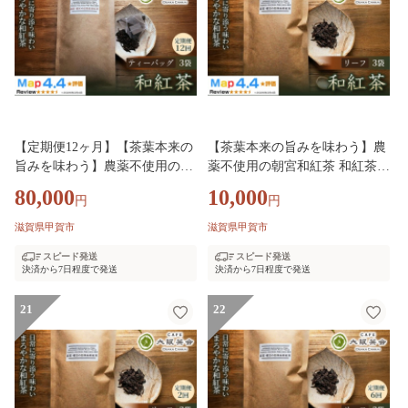
【定期便12ヶ月】【茶葉本来の
【茶葉本来の旨みを味わう】農
旨みを味わう】農薬不使用の朝
薬不使用の朝宮和紅茶 和紅茶
宮和紅茶 和紅茶（ティーバッ
（リーフ）×3袋 1セット 大阪茶
80,000
10,000
円
円
グ）×3袋 1セット 大阪茶会 朝
会 国産茶葉 和紅茶 ティータイ
宮茶 ティータイム (173434-4004
ム (173434-40040736)
滋賀県甲賀市
滋賀県甲賀市
0735)
スピード発送
スピード発送
決済から7日程度で発送
決済から7日程度で発送
21
22