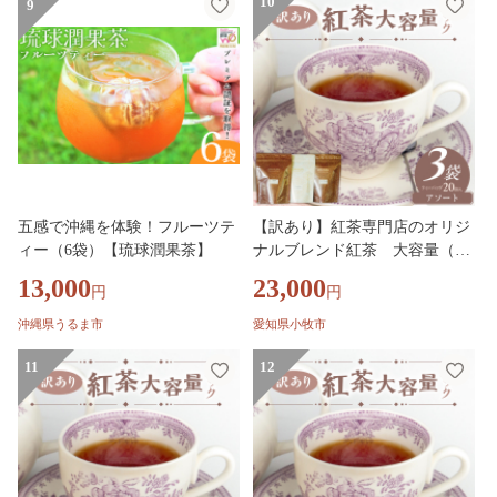
10
9
五感で沖縄を体験！フルーツテ
【訳あり】紅茶専門店のオリジ
ィー（6袋）【琉球潤果茶】
ナルブレンド紅茶 大容量（1.5
g×60個）（アソート）［112S0
13,000
23,000
円
円
7］
沖縄県うるま市
愛知県小牧市
11
12