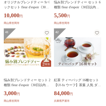
オリジナルブレンドティー 9パ
悩み別ブレンドティー セット 6
ックセット fleur d'espoir《30日
種類 fleur d'espoir《30日以内に
以内に出荷予定(土日祝除く)》
出荷予定(土日祝除く)》岡山県
10,000
5,500
円
円
岡山県 笠岡市 ハーブ オーダー
笠岡市 ハーブ 紅茶 ティーパッ
メイド 紅茶 ティーパック エデ
ク エディブルフラワー
岡山県笠岡市
岡山県笠岡市
ィブルフラワー
41
42
悩み別ブレンドティー セット 2
紅茶 ティーバッグ 16種セット
種類 fleur d'espoir《30日以内に
【Uf-fu ウーフ】茶葉 人気 ダー
出荷予定(土日祝除く)》岡山県
ジリンマスカテルブレンド マタ
3,000
84,000
円
円
笠岡市 ハーブ 紅茶 ティーパッ
ン アールグレイ ショコラ アー
ク エディブルフラワー
ルグレイオハラ アンバー エテ
岡山県笠岡市
兵庫県芦屋市
コルカタチャイ ペパーミントテ