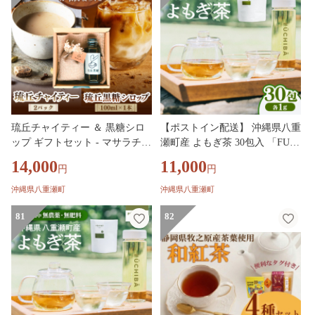
琉丘チャイティー ＆ 黒糖シロ
【ポストイン配送】 沖縄県八重
ップ ギフトセット - マサラチャ
瀬町産 よもぎ茶 30包入 「FUC
イ スパイス 本格的 こだわり チ
HIBA（フーチバー）」 ノンカ
14,000
11,000
円
円
ャイ シロップ お手軽 簡単 人気
フェイン 手摘み 栽培期間中無
おすすめ 贈り物 プレゼント 贈
農薬 無肥料 / 布都天堂
沖縄県八重瀬町
沖縄県八重瀬町
答用 無添加 黒糖 自然の恵み 優
しい 味わい 沖縄県 八重瀬町
81
82