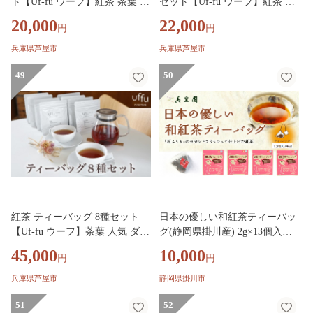
ト【Uf-fu ウーフ】紅茶 茶葉 人
セット【Uf-fu ウーフ】紅茶 茶
気 ダージリン マスカテルブレ
葉 人気 マタン ブルボン アール
20,000
22,000
円
円
ンド アールグレイ アンバー 紅
グレイ セイロン 紅茶セット ス
茶セット ストレートティー ミ
トレートティー にも アイステ
兵庫県芦屋市
兵庫県芦屋市
ルクティー アイスティー ティ
ィー ティータイム スペシャル
ータイム スペシャルティー 詰
49
ティー 詰め合わせ 贈り物 ギフ
50
め合わせ 贈り物 ギフト プレゼ
ト プレゼント
ント
紅茶 ティーバッグ 8種セット
日本の優しい和紅茶ティーバッ
【Uf-fu ウーフ】茶葉 人気 ダー
グ(静岡県掛川産) 2g×13個入り×
ジリン マスカテルブレンド ア
4袋【1739309】
45,000
10,000
円
円
ールグレイ ショコラ アールグ
レイオハラ アンバー コルカタ
兵庫県芦屋市
静岡県掛川市
チャイ リュンヌ ノッテ ミルク
ティー アイスティー ティータ
51
52