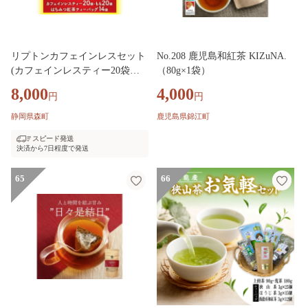
リプトンカフェインレスセット
No.208 鹿児島和紅茶 KIZuNA.
(カフェインレスティー20袋・
（80g×1袋）
もも20袋・はちみつ紅茶ティー
8,000
4,000
円
円
バッグ14袋) 飲料 紅茶 ティー
カフェインレス ティーバッグ
静岡県森町
鹿児島県錦江町
飲み比べ リラックス リフレッ
スピード発送
シュ
決済から7日程度で発送
65
66