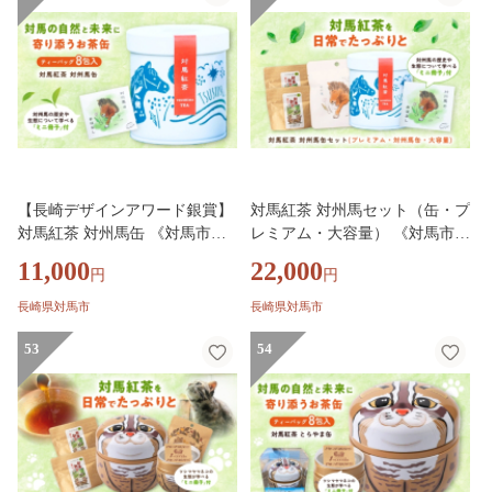
イム 詰め合わせ 贈り物 ギフト
プレゼント
【長崎デザインアワード銀賞】
対馬紅茶 対州馬セット（缶・プ
対馬紅茶 対州馬缶 《対馬市》
レミアム・大容量） 《対馬市》
【つしま大石農園】 紅茶 ティ
【つしま大石農園】 紅茶 ティ
11,000
22,000
円
円
ー お茶 飲料 [WBE021]
ー お茶 飲料 [WBE020]
長崎県対馬市
長崎県対馬市
53
54