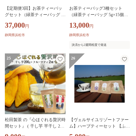
【定期便3回】お茶ティーバッ
お茶ティーバッグ3種セット
グセット（緑茶ティーバッグ 5g
（緑茶ティーバッグ 5g×15個・
×15個・ほうじ茶ティーバッグ
ほうじ茶ティーバッグ 3g×15
37,000
13,000
円
円
3g×15個・紅茶ティーバッグ 2g
個・紅茶ティーバッグ 2g×15
×15個）静岡茶 静岡茶セット 静
個）静岡茶 静岡茶セット 静岡
静岡県浜松市
静岡県浜松市
岡茶ティーバッグ 高級煎茶 静
茶ティーバッグ 高級煎茶 静岡
決済から2週間程度で発送
岡のお茶・水出し煎茶 静岡 浜
のお茶・水出し煎茶 静岡 浜松
松市
市
25
26
松田製茶 の『心ほぐれる贅沢時
【ヴェルサイユリゾートファー
間セット』 ( 干し芋 平干し 200
ム】ハーブティーセット 【ふる
g × 1袋 / フルーツティーバッグ
さと納税 人気 おすすめ ランキ