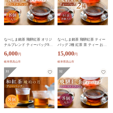
なべしま銘茶 飛騨紅茶 オリジ
なべしま銘茶 飛騨紅茶 ティー
ナルブレンド ティーバッグ8個
バッグ 2種 紅茶 茶 ティー お茶
紅茶 茶 ティー お茶 飲料 べに
飲料 べにふうき 一番茶 ダージ
6,000
15,000
円
円
ふうき 一番茶 ダージリン系 奥
リン系 奥飛騨温泉 奥飛騨 国産
飛騨温泉 奥飛騨 国産茶葉 国産
茶葉 国産 BU013
岐阜県高山市
岐阜県高山市
BU015
31
32