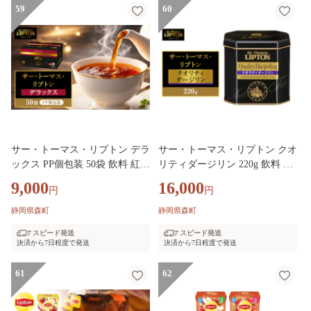
59
60
サー・トーマス・リプトン デラ
サー・トーマス・リプトン クオ
ックス PP個包装 50袋 飲料 紅茶
リティダージリン 220g 飲料 紅
ティー ティーバッグ リラック
茶 ティー 茶葉 銘茶 ダージリン
9,000
16,000
円
円
ス リフレッシュ
ミルクティー リラックス リフ
レッシュ
静岡県森町
静岡県森町
スピード発送
スピード発送
決済から7日程度で発送
決済から7日程度で発送
61
62