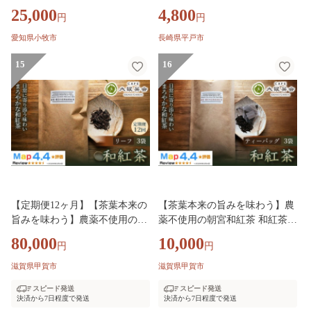
g×60個）（Sima～島～）［112S
崎県 平戸市 hr42blw960001] 苺
25,000
4,800
円
円
04］
和紅茶 いちご イチゴ ティータ
イム 平戸 かわいい おしゃれ お
愛知県小牧市
長崎県平戸市
試し
15
16
【定期便12ヶ月】【茶葉本来の
【茶葉本来の旨みを味わう】農
旨みを味わう】農薬不使用の朝
薬不使用の朝宮和紅茶 和紅茶
宮和紅茶 和紅茶（リーフ）×3
（ティーバッグ）×3袋 1セット
80,000
10,000
円
円
袋 1セット 大阪茶会 国産茶葉
大阪茶会 朝宮茶 ティータイム
和紅茶 ティータイム (173434-40
(173434-40040732)
滋賀県甲賀市
滋賀県甲賀市
040739)
スピード発送
スピード発送
決済から7日程度で発送
決済から7日程度で発送