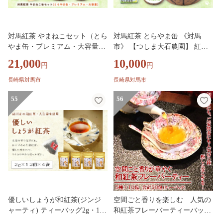
対馬紅茶 やまねこセット（とら
対馬紅茶 とらやま缶 《対馬
やま缶・プレミアム・大容量）
市》 【つしま大石農園】 紅茶
《対馬市》 【つしま大石農園】
ティー お茶 飲料 ツシマヤマネ
21,000
10,000
円
円
紅茶 ティー お茶 飲料 ツシマヤ
コ [WBE018]
マネコ [WBE019]
長崎県対馬市
長崎県対馬市
55
56
優しいしょうが和紅茶(ジンジ
空間ごと香りを楽しむ 人気の
ャーティ) ティーバッグ2g・13
和紅茶フレーバーティーバッグ
包入×4袋 静岡県掛川産【17373
5種各10包セット 計50包：B15