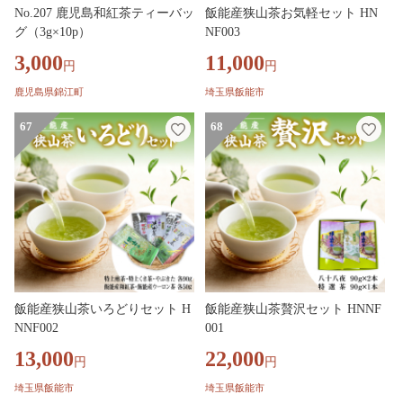
No.207 鹿児島和紅茶ティーバッ
飯能産狭山茶お気軽セット HN
グ（3g×10p）
NF003
3,000
11,000
円
円
鹿児島県錦江町
埼玉県飯能市
67
68
飯能産狭山茶いろどりセット H
飯能産狭山茶贅沢セット HNNF
NNF002
001
13,000
22,000
円
円
埼玉県飯能市
埼玉県飯能市