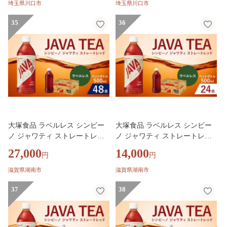
埼玉県川口市
埼玉県川口市
35
36
大塚食品 ラベルレス シンビー
大塚食品 ラベルレス シンビー
ノ ジャワティ ストレートレッ
ノ ジャワティ ストレートレッ
ド 500ml ペットボトル × 48本入
ド 500ml ペットボトル × 24本入
27,000
14,000
円
円
飲料 テーブルドリンク ドリン
飲料 テーブルドリンク ドリン
ク 香料不使用 着色料不使用 ス
ク 香料不使用 着色料不使用 ス
滋賀県湖南市
滋賀県湖南市
トレートティ フルリーフ 紅茶
トレートティ フルリーフ 紅茶
ジャワ島 茶葉 発酵 無糖
37
ジャワ島 茶葉 発酵 無糖
38