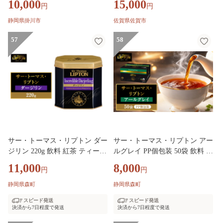
10,000
15,000
円
円
64】
0-020
静岡県掛川市
佐賀県佐賀市
57
58
サー・トーマス・リプトン ダー
サー・トーマス・リプトン アー
ジリン 220g 飲料 紅茶 ティー
ルグレイ PP個包装 50袋 飲料 紅
茶葉 銘茶 ダージリン ミルクテ
茶 ティー ベルガモット ティー
11,000
8,000
円
円
ィー リラックス リフレッシュ
バッグ リラックス リフレッシ
ュ
静岡県森町
静岡県森町
スピード発送
スピード発送
決済から7日程度で発送
決済から7日程度で発送