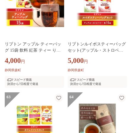
リプトン アップル ティーバッ
リプトンルイボスティーバッグ
グ 15袋 飲料 紅茶 ティー りん
セット(アップル・ストロベリ
ご ティーバッグ リラックス リ
ー各15袋) 飲料 紅茶 ティー テ
4,000
5,000
円
円
フレッシュ
ィーバッグ 飲み比べ リラック
ス リフレッシュ
静岡県森町
静岡県森町
スピード発送
スピード発送
決済から7日程度で発送
決済から7日程度で発送
63
64