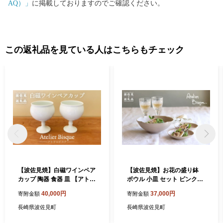
AQ）」
に掲載しておりますのでご確認ください。
この返礼品を見ている人はこちらもチェック
【波佐見焼】白磁ワインペア
【波佐見焼】お花の盛り鉢
カップ 陶器 食器 皿 【アトリ
ボウル 小皿 セット ピンクベ
エビスク】 [RD03]
ージュ 食器 皿 【アトリエビ
40,000円
37,000円
寄附金額
寄附金額
スク】 [RD23]
長崎県波佐見町
長崎県波佐見町