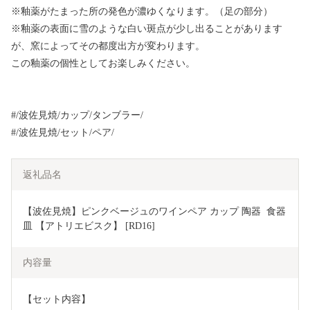
※釉薬がたまった所の発色が濃ゆくなります。（足の部分）
※釉薬の表面に雪のような白い斑点が少し出ることがあります
が、窯によってその都度出方が変わります。
この釉薬の個性としてお楽しみください。
#/波佐見焼/カップ/タンブラー/
#/波佐見焼/セット/ペア/
返礼品名
【波佐見焼】ピンクベージュのワインペア カップ 陶器  食器 
皿 【アトリエビスク】 [RD16]
内容量
【セット内容】