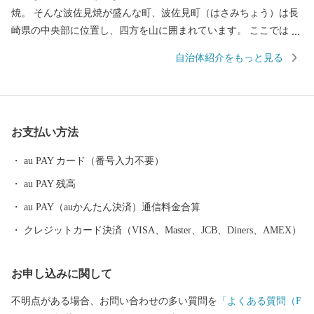
焼。 そんな波佐見焼が盛んな町、波佐見町（はさみちょう）は長
崎県の中央部に位置し、四方を山に囲まれています。 ここでは、
日本の棚田百選に選ばれた「鬼木棚田」にみられるように、豊か
自治体紹介をもっと見る
な自然のなかで、お米やお茶、アスパラガスなどの農畜産業が行
われているほか、400年の歴史を持つ陶磁器産業を中心とした「も
のづくり」の息吹が根付いています。 今なお多くの窯元が集積す
る中尾山には世界最大規模の登り窯跡があり、江戸時代には、こ
お支払い方法
こで焼かれた「くらわんか碗」が全国に出荷され、当時貴重品で
あった磁器を広く普及させるとともに、食文化にも大きな影響を
au PAY カード（番号入力不要）
与えたといわれています。 そして近年においても、日本の食卓を
au PAY 残高
彩るおしゃれで機能的な日用和食器の一大産地として、全国的に
も高いシェアを誇っています。（すでに皆さまの食卓にも、波佐
au PAY（auかんたん決済）通信料金合算
見で作られたやきものがあるかも！？）窯元、棚田、温泉など、
クレジットカード決済（VISA、Master、JCB、Diners、AMEX）
ここでは紹介しきれません。長崎へお越しの際は、ぜひ波佐見町
へお立ち寄りください。
お申し込みに関して
不明点がある場合、お問い合わせの多い質問を
「よくある質問（F