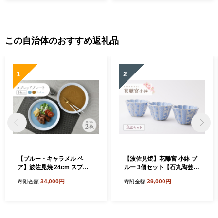
この自治体のおすすめ返礼品
1
2
【ブルー・キャラメル ペ
【波佐見焼】花離宮 小鉢 ブ
ア】波佐見焼 24cm スプレ
ルー 3個セット【石丸陶芸】
ッドプレート【一真窯】 [BB
[LB95]
34,000円
39,000円
寄附金額
寄附金額
55]