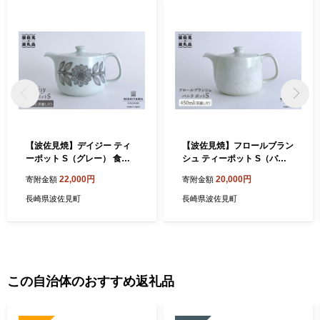
【波佐見焼】デイジー ティ
【波佐見焼】フロールブラン
ーポット S（グレー） 食器
シュ ティーポット S（バニ
皿 【西山】【NISHIYAMAJ
ラ） 食器 皿 【西山】【NIS
22,000円
20,000円
寄附金額
寄附金額
APAN】 [CB72]
HIYAMAJAPAN】 [CB74]
長崎県波佐見町
長崎県波佐見町
この自治体のおすすめ返礼品