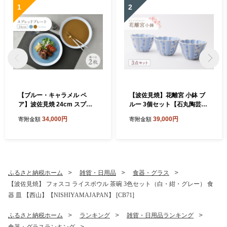
1
2
【ブルー・キャラメル ペ
【波佐見焼】花離宮 小鉢 ブ
ア】波佐見焼 24cm スプレ
ルー 3個セット【石丸陶芸】
ッドプレート【一真窯】 [BB
[LB95]
34,000円
39,000円
寄附金額
寄附金額
55]
ふるさと納税ホーム
雑貨・日用品
食器・グラス
【波佐見焼】 フォスコ ライスボウル 茶碗 3色セット（白・紺・グレー） 食
器 皿 【西山】【NISHIYAMAJAPAN】 [CB71]
ふるさと納税ホーム
ランキング
雑貨・日用品ランキング
食器・グラスランキング