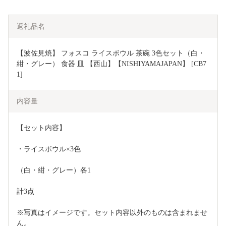
返礼品名
【波佐見焼】 フォスコ ライスボウル 茶碗 3色セット（白・
紺・グレー） 食器 皿 【西山】【NISHIYAMAJAPAN】 [CB7
1]
内容量
【セット内容】 
・ライスボウル×3色
（白・紺・グレー）各1 
計3点 
※写真はイメージです。セット内容以外のものは含まれませ
ん。  