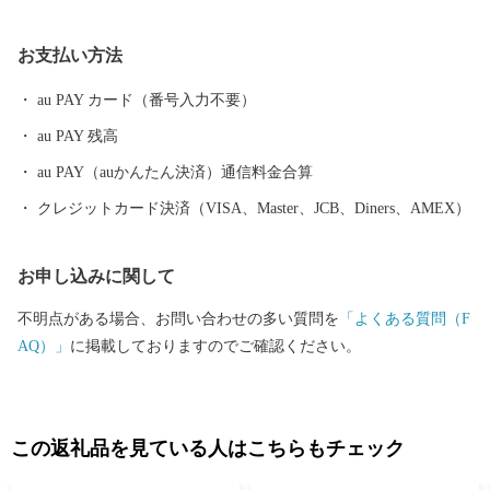
のづくり」の息吹が根付いています。 今なお多くの窯元が集積す
る中尾山には世界最大規模の登り窯跡があり、江戸時代には、こ
お支払い方法
こで焼かれた「くらわんか碗」が全国に出荷され、当時貴重品で
あった磁器を広く普及させるとともに、食文化にも大きな影響を
au PAY カード（番号入力不要）
与えたといわれています。 そして近年においても、日本の食卓を
au PAY 残高
彩るおしゃれで機能的な日用和食器の一大産地として、全国的に
も高いシェアを誇っています。（すでに皆さまの食卓にも、波佐
au PAY（auかんたん決済）通信料金合算
見で作られたやきものがあるかも！？）窯元、棚田、温泉など、
クレジットカード決済（VISA、Master、JCB、Diners、AMEX）
ここでは紹介しきれません。長崎へお越しの際は、ぜひ波佐見町
へお立ち寄りください。
お申し込みに関して
不明点がある場合、お問い合わせの多い質問を
「よくある質問（F
AQ）」
に掲載しておりますのでご確認ください。
この返礼品を見ている人はこちらもチェック