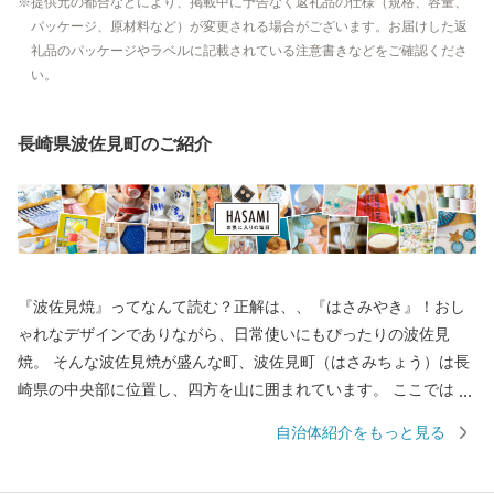
提供元の都合などにより、掲載中に予告なく返礼品の仕様（規格、容量、
パッケージ、原材料など）が変更される場合がございます。お届けした返
礼品のパッケージやラベルに記載されている注意書きなどをご確認くださ
い。
長崎県波佐見町のご紹介
『波佐見焼』ってなんて読む？正解は、、『はさみやき』！おし
ゃれなデザインでありながら、日常使いにもぴったりの波佐見
焼。 そんな波佐見焼が盛んな町、波佐見町（はさみちょう）は長
崎県の中央部に位置し、四方を山に囲まれています。 ここでは、
日本の棚田百選に選ばれた「鬼木棚田」にみられるように、豊か
自治体紹介をもっと見る
な自然のなかで、お米やお茶、アスパラガスなどの農畜産業が行
われているほか、400年の歴史を持つ陶磁器産業を中心とした「も