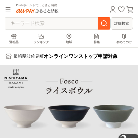
Pontaポイントでふるさと納税
詳細検索
返礼品
ランキング
地域
特集
初めての方
オンラインワンストップ申請対象
長崎県波佐見町