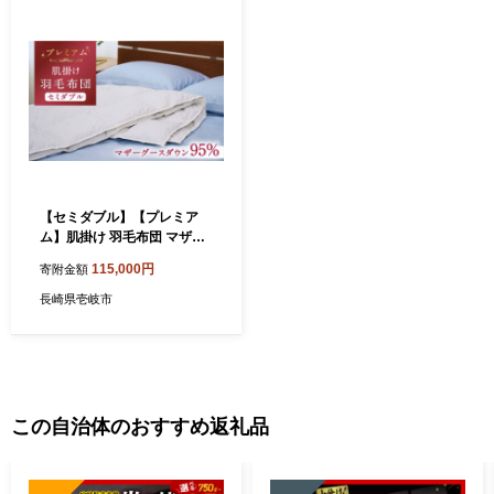
【セミダブル】【プレミア
ム】肌掛け 羽毛布団 マザー
グースダウン95％ ダウンパ
115,000円
寄附金額
ワー 440dp 以上《壱岐市》
【富士新幸九州】[JDH075]
長崎県壱岐市
夏 羽毛布団 夏 布団 ダウンケ
ット ダウンケット羽毛布団
夏用 羽毛 布団 futon huton
掛け布団 肌掛け 肌掛け布団
ダウン ダウンケット 羽毛 ふ
とん ダウンケット 寝具 肌掛
この自治体のおすすめ返礼品
夏 布団 100000円 10万円 ふ
るさと納税 壱岐 長崎