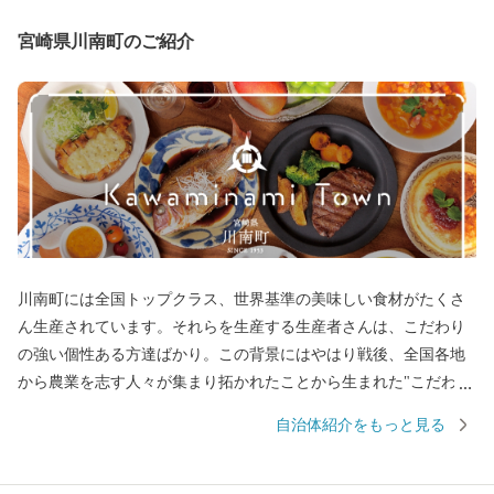
宮崎県川南町のご紹介
川南町には全国トップクラス、世界基準の美味しい食材がたくさ
ん生産されています。それらを生産する生産者さんは、こだわり
の強い個性ある方達ばかり。この背景にはやはり戦後、全国各地
から農業を志す人々が集まり拓かれたことから生まれた"こだわり
の強さ”にあります。このこだわりの強い、"町の人”たち自体が川
自治体紹介をもっと見る
南の魅力で、この魅力を「この町の気質から生まれる品質＝"川南
気質”」という言葉で表現しました。