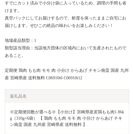
すでにカット済みで小分け袋に入っているため、調理の手間も省
けます。
真空パックにしてお届けするので、鮮度を保ったままご自宅にお
届けします。ぜひこの絶品の味わいをお楽しみください！
地場産品類型：1
類型該当理由：当該地方団体の区域内において生産されたもので
あること。
定期便 鶏肉 もも肉 モモ 肉 小分け からあげ チキン南蛮 国産 九州
産 宮崎県産 送料無料 C06910t6 C06910t12
返礼品名
※定期便回数が選べる※【小分け】宮崎県産若鶏もも肉1.86k
g（310g×6袋） 【 鶏肉 もも肉 モモ 肉 小分け からあげ チキ
ン南蛮 国産 九州産 宮崎県産 送料無料 】