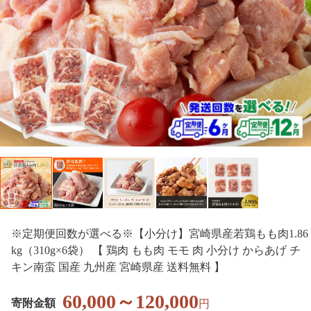
※定期便回数が選べる※【小分け】宮崎県産若鶏もも肉1.86
kg（310g×6袋） 【 鶏肉 もも肉 モモ 肉 小分け からあげ チ
キン南蛮 国産 九州産 宮崎県産 送料無料 】
60,000～120,000
寄附金額
円