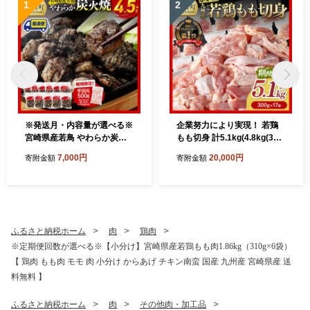
1
2
※発送月・内容量が選べる※
企業努力により実現！ 若鶏
宮崎県産若鳥 やわらか炭火
もも切身 計5.1kg(4.8kg(300
焼 750g～4500g 【1650gの
g×16袋)+300g)【 国産 九州
7,000円
20,000円
寄附金額
寄附金額
み手羽元500gあり・なしが
産 鶏肉 肉 とり もも肉 モモ
選べる】【 鶏 肉 鶏肉 国産
5.1kg からあげ チキン南蛮
とり 九州産 鳥 宮崎県産 小分
送料無料 】
け 炭火焼き 】
ふるさと納税ホーム
肉
鶏肉
※定期便回数が選べる※【小分け】宮崎県産若鶏もも肉1.86kg（310g×6袋）
【 鶏肉 もも肉 モモ 肉 小分け からあげ チキン南蛮 国産 九州産 宮崎県産 送
料無料 】
ふるさと納税ホーム
肉
その他肉・加工品